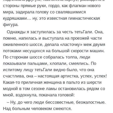
стороны прямые руки, гордо, как флагман нового
мира, задирала голову со свалявшимися
кудряшками… ну, это известная гимнастическая
фигура.
Однажды я заступилась за честь тетьГали. Она,
помню, напилась и выступала на проезжей части
оживленного шоссе, делала «ласточку» меж двумя
потоками несущихся на большой скорости машин.
По сторонам шоссе собралась толпа, люди
показывали пальцами, хлопали, смеялись. По
испитому лицу тетьГали видно было, что она
счастлива, она – настоящая артистка, успех, успех!
Какая-то приличная женщина в пальто из шерсти
модной в том сезоне ламы остановилась рядом со
мной, вздохнула, покачала головой:
– Ну, до чего люди бессовестные, безжалостные.
Над больным человеком смеются.