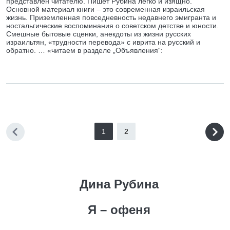
представлен читателю. Пишет Рубина легко и изящно.
Основной материал книги – это современная израильская
жизнь. Приземленная повседневность недавнего эмигранта и
ностальгические воспоминания о советском детстве и юности.
Смешные бытовые сценки, анекдоты из жизни русских
израильтян, «трудности перевода» с иврита на русский и
обратно. … «читаем в разделе „Объявления“:
1
2
Дина Рубина
Я – офеня