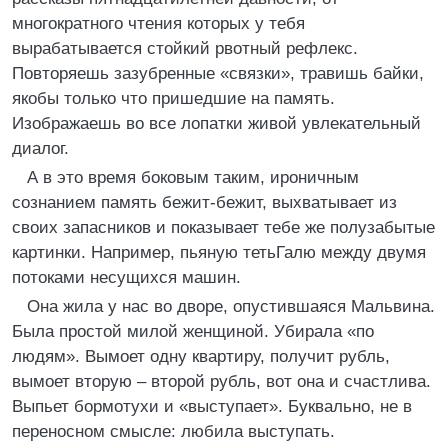
многократного чтения которых у тебя
вырабатывается стойкий рвотный рефлекс.
Повторяешь зазубренные «связки», травишь байки,
якобы только что пришедшие на память.
Изображаешь во все лопатки живой увлекательный
диалог.
А в это время боковым таким, ироничным
сознанием память бежит-бежит, выхватывает из
своих запасников и показывает тебе же полузабытые
картинки. Например, пьяную тетьГалю между двумя
потоками несущихся машин.
Она жила у нас во дворе, опустившаяся Мальвина.
Была простой милой женщиной. Убирала «по
людям». Вымоет одну квартиру, получит рубль,
вымоет вторую – второй рубль, вот она и счастлива.
Выпьет бормотухи и «выступает». Буквально, не в
переносном смысле: любила выступать.