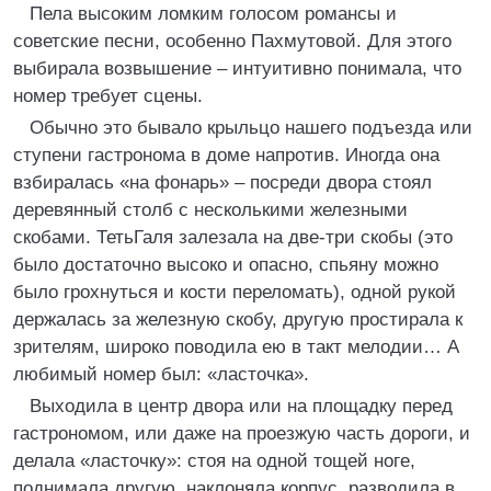
Пела высоким ломким голосом романсы и
советские песни, особенно Пахмутовой. Для этого
выбирала возвышение – интуитивно понимала, что
номер требует сцены.
Обычно это бывало крыльцо нашего подъезда или
ступени гастронома в доме напротив. Иногда она
взбиралась «на фонарь» – посреди двора стоял
деревянный столб с несколькими железными
скобами. ТетьГаля залезала на две-три скобы (это
было достаточно высоко и опасно, спьяну можно
было грохнуться и кости переломать), одной рукой
держалась за железную скобу, другую простирала к
зрителям, широко поводила ею в такт мелодии… А
любимый номер был: «ласточка».
Выходила в центр двора или на площадку перед
гастрономом, или даже на проезжую часть дороги, и
делала «ласточку»: стоя на одной тощей ноге,
поднимала другую, наклоняла корпус, разводила в