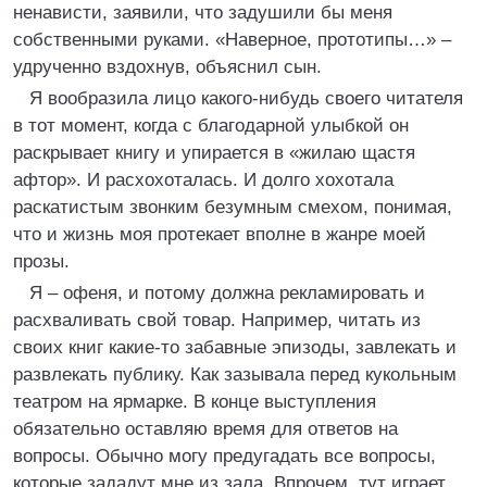
ненависти, заявили, что задушили бы меня
собственными руками. «Наверное, прототипы…» –
удрученно вздохнув, объяснил сын.
Я вообразила лицо какого-нибудь своего читателя
в тот момент, когда с благодарной улыбкой он
раскрывает книгу и упирается в «жилаю щастя
афтор». И расхохоталась. И долго хохотала
раскатистым звонким безумным смехом, понимая,
что и жизнь моя протекает вполне в жанре моей
прозы.
Я – офеня, и потому должна рекламировать и
расхваливать свой товар. Например, читать из
своих книг какие-то забавные эпизоды, завлекать и
развлекать публику. Как зазывала перед кукольным
театром на ярмарке. В конце выступления
обязательно оставляю время для ответов на
вопросы. Обычно могу предугадать все вопросы,
которые зададут мне из зала. Впрочем, тут играет