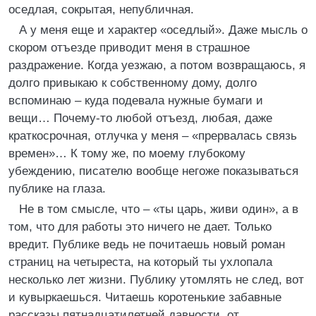
оседлая, сокрытая, непубличная.
А у меня еще и характер «оседлый». Даже мысль о
скором отъезде приводит меня в страшное
раздражение. Когда уезжаю, а потом возвращаюсь, я
долго привыкаю к собственному дому, долго
вспоминаю – куда подевала нужные бумаги и
вещи… Почему-то любой отъезд, любая, даже
краткосрочная, отлучка у меня – «прервалась связь
времен»… К тому же, по моему глубокому
убеждению, писателю вообще негоже показываться
публике на глаза.
Не в том смысле, что – «ты царь, живи один», а в
том, что для работы это ничего не дает. Только
вредит. Публике ведь не почитаешь новый роман
страниц на четыреста, на который ты ухлопала
несколько лет жизни. Публику утомлять не след, вот
и кувыркаешься. Читаешь коротенькие забавные
рассказы пятнадцатилетней давности, от