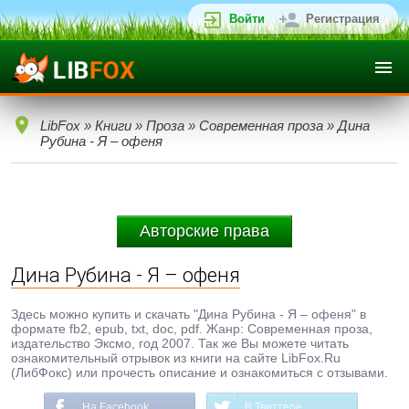
Войти
Регистрация
LibFox
»
Книги
»
Проза
»
Современная проза
» Дина
Рубина - Я – офеня
Авторские права
Дина Рубина - Я – офеня
Здесь можно купить и скачать "Дина Рубина - Я – офеня" в
формате fb2, epub, txt, doc, pdf. Жанр: Современная проза,
издательство Эксмо, год 2007. Так же Вы можете читать
ознакомительный отрывок из книги на сайте LibFox.Ru
(ЛибФокс) или прочесть описание и ознакомиться с отзывами.
На Facebook
В Твиттере