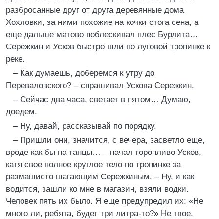
разбросанные друг от друга деревянные дома
Хохловки, за ними похожие на кочки стога сена, а
еще дальше матово поблескивал плес Бурлита…
Сережкин и Усков быстро шли по луговой тропинке к
реке.
– Как думаешь, доберемся к утру до
Переваловского? – спрашивал Ускова Сережкин.
– Сейчас два часа, светает в пятом… Думаю,
доедем.
– Ну, давай, рассказывай по порядку.
– Пришли они, значится, с вечера, засветло еще,
вроде как бы на танцы… – начал торопливо Усков,
катя свое полное круглое тело по тропинке за
размашисто шагающим Сережкиным. – Ну, и как
водится, зашли ко мне в магазин, взяли водки.
Человек пять их было. Я еще предупредил их: «Не
много ли, ребята, будет три литра-то?» Не твое,