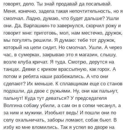
говорят, дело. Ты знай продавай да посапывай.
Меня, конечно, задела такая непочтительность, но я
смолчал. Ладно, думаю, что будет дальше? Ушли
они. Да, Варлашкин-то завернулся, скорчил рожу и
говорит мне: приготовь, мол, нам местечко, дружок,
мы погулять решили. Я думаю: тебе тот дружок,
который на цепи сидит. Но смолчал. Ушли. А через
час, в сумерках, закрываю это я магазин, слышу,
возле клуба кричат. Я туда. Смотрю, дерутся на
танцах. Девки с криком врассыпную, как горох. А
потом и ребята наши разбежались. А что они
сделают? Их меньше. К сплавщикам еще со станов
подошли, да двое с ружьями. Ну, они как пальнут,
пальнут! Куда тут деваться? У председателя
Волгина собаку убили, а сам он в сопки чесанул, а
за ним и мужики. Изобьют ведь! И пошли они по
селу охальничать, заборы ломают, собак бьют. В
избу ко мне вломились. Так я успел во дворе на