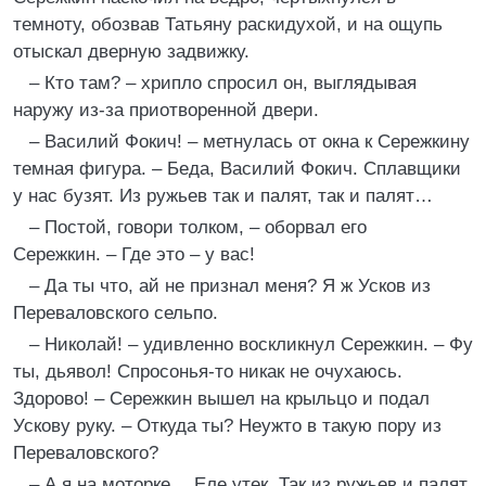
темноту, обозвав Татьяну раскидухой, и на ощупь
отыскал дверную задвижку.
– Кто там? – хрипло спросил он, выглядывая
наружу из-за приотворенной двери.
– Василий Фокич! – метнулась от окна к Сережкину
темная фигура. – Беда, Василий Фокич. Сплавщики
у нас бузят. Из ружьев так и палят, так и палят…
– Постой, говори толком, – оборвал его
Сережкин. – Где это – у вас!
– Да ты что, ай не признал меня? Я ж Усков из
Переваловского сельпо.
– Николай! – удивленно воскликнул Сережкин. – Фу
ты, дьявол! Спросонья-то никак не очухаюсь.
Здорово! – Сережкин вышел на крыльцо и подал
Ускову руку. – Откуда ты? Неужто в такую пору из
Переваловского?
– А я на моторке… Еле утек. Так из ружьев и палят,