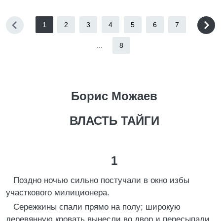
1
2
3
4
5
6
7
...
8
Борис Можаев
ВЛАСТЬ ТАЙГИ
1
Поздно ночью сильно постучали в окно избы
участкового милиционера.
Сережкины спали прямо на полу; широкую
деревянную кровать вынесли во двор и пересыпали