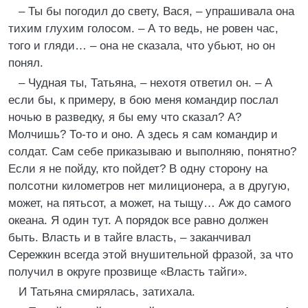
– Ты бы погодил до свету, Вася, – упрашивала она
тихим глухим голосом. – А то ведь, не ровен час,
того и гляди… – она не сказала, что убьют, но он
понял.
– Чудная ты, Татьяна, – нехотя ответил он. – А
если бы, к примеру, в бою меня командир послал
ночью в разведку, я бы ему что сказал? А?
Молчишь? То-то и оно. А здесь я сам командир и
солдат. Сам себе приказываю и выполняю, понятно?
Если я не пойду, кто пойдет? В одну сторону на
полсотни километров нет милиционера, а в другую,
может, на пятьсот, а может, на тыщу… Аж до самого
океана. Я один тут. А порядок все равно должен
быть. Власть и в тайге власть, – заканчивал
Сережкин всегда этой внушительной фразой, за что
получил в округе прозвище «Власть тайги».
И Татьяна смирялась, затихала.