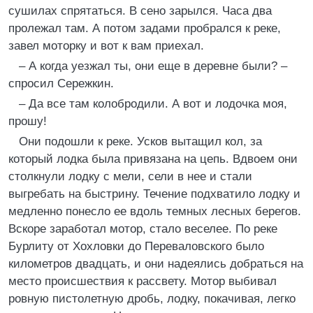
сушилах спрятаться. В сено зарылся. Часа два
пролежал там. А потом задами пробрался к реке,
завел моторку и вот к вам приехал.
– А когда уезжал ты, они еще в деревне были? –
спросил Сережкин.
– Да все там колобродили. А вот и лодочка моя,
прошу!
Они подошли к реке. Усков вытащил кол, за
который лодка была привязана на цепь. Вдвоем они
столкнули лодку с мели, сели в нее и стали
выгребать на быстрину. Течение подхватило лодку и
медленно понесло ее вдоль темных лесных берегов.
Вскоре заработал мотор, стало веселее. По реке
Бурлиту от Хохловки до Переваловского было
километров двадцать, и они надеялись добраться на
место происшествия к рассвету. Мотор выбивал
ровную пистолетную дробь, лодку, покачивая, легко