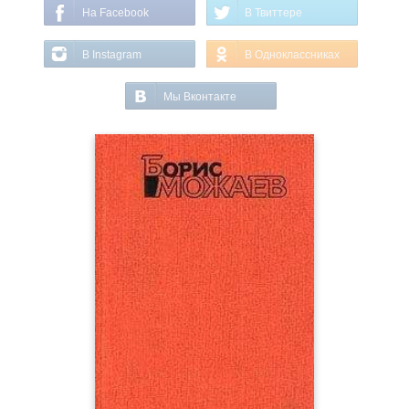
На Facebook
В Твиттере
В Instagram
В Одноклассниках
Мы Вконтакте