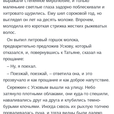
выражали степенное миролюбие, и только
маленькие светлые глаза задорно поблескивали и
хитровато щурились. Ему шел сороковой год, но
выглядел он лет на десять моложе. Впрочем,
молодила его короткая стрижка жестких рыжеватых
волос.
Он выпил литровый горшок молока,
предварительно предложив Ускову, который
отказался, и, повернувшись к Татьяне, сказал на
прощание:
– Ну, я поехал.
– Поезжай, поезжай, – ответила она, и это
прозвучало и как прощание и как доброе напутствие.
Сережкин с Усковым вышли на улицу. Небо
затянуло плотными облаками, они куда-то спешили,
наваливались друг на друга и клубились темно-
бурыми клочьями. Иногда сквозь их рыхлую толчею
проваливалась луна, и тогда видны были далеко