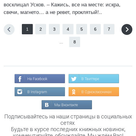
восклицал Усков. – Кажись, все на месте: искра,
свечи, магнето… а не ревет, проклятый!..
1
2
3
4
5
6
7
...
8
На Facebook
В Твиттере
В Instagram
В Одноклассниках
Мы Вконтакте
Подписывайтесь на наши страницы в социальных
сетях.
Будьте в курсе последних книжных новинок,
комментируйте, обсуждайте. Мы ждём Вас!