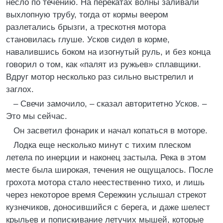
несло по течению. На перекатах волны заливали
выхлопную трубу, тогда от кормы веером
разлетались брызги, а трескотня мотора
становилась глуше. Усков сидел в корме,
навалившись боком на изогнутый руль, и без конца
говорил о том, как «палят из ружьев» сплавщики.
Вдруг мотор несколько раз сильно выстрелил и
заглох.
– Свечи замочило, – сказал авторитетно Усков. –
Это мы сейчас.
Он засветил фонарик и начал копаться в моторе.
Лодка еще несколько минут с тихим плеском
летела по инерции и наконец застыла. Река в этом
месте была широкая, течения не ощущалось. После
грохота мотора стало неестественно тихо, и лишь
через некоторое время Сережкин услышал стрекот
кузнечиков, доносившийся с берега, и даже шелест
крыльев и попискивание летучих мышей, которые