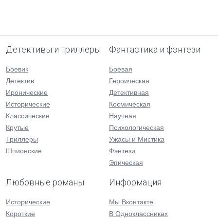
Детективы и триллеры
Фантастика и фэнтези
Боевик
Боевая
Детектив
Героическая
Иронические
Детективная
Исторические
Космическая
Классические
Научная
Крутые
Психологическая
Триллеры
Ужасы и Мистика
Шпионские
Фэнтези
Эпическая
Любовные романы
Информация
Исторические
Мы Вконтакте
Короткие
В Одноклассниках