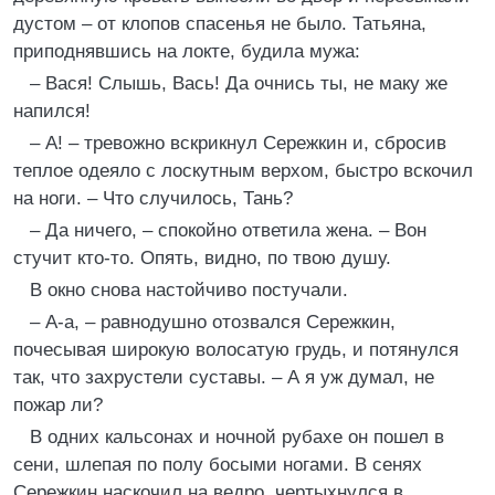
дустом – от клопов спасенья не было. Татьяна,
приподнявшись на локте, будила мужа:
– Вася! Слышь, Вась! Да очнись ты, не маку же
напился!
– А! – тревожно вскрикнул Сережкин и, сбросив
теплое одеяло с лоскутным верхом, быстро вскочил
на ноги. – Что случилось, Тань?
– Да ничего, – спокойно ответила жена. – Вон
стучит кто-то. Опять, видно, по твою душу.
В окно снова настойчиво постучали.
– А-а, – равнодушно отозвался Сережкин,
почесывая широкую волосатую грудь, и потянулся
так, что захрустели суставы. – А я уж думал, не
пожар ли?
В одних кальсонах и ночной рубахе он пошел в
сени, шлепая по полу босыми ногами. В сенях
Сережкин наскочил на ведро, чертыхнулся в