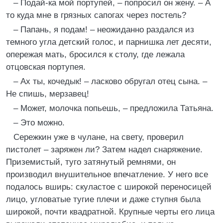
– Подай-ка мой портупей, – попросил он жену. – А
то куда мне в грязных сапогах через постель?
– Папань, я подам! – неожиданно раздался из
темного угла детский голос, и парнишка лет десяти,
опережая мать, бросился к столу, где лежала
отцовская портупея.
– Ах ты, кочедык! – ласково обругал отец сына. –
Не спишь, мерзавец!
– Может, молочка попьешь, – предложила Татьяна.
– Это можно.
Сережкин уже в чулане, на свету, проверил
пистолет – заряжен ли? Затем надел снаряжение.
Приземистый, туго затянутый ремнями, он
производил внушительное впечатление. У него все
подалось вширь: скуластое с широкой переносицей
лицо, угловатые тугие плечи и даже ступня была
широкой, почти квадратной. Крупные черты его лица