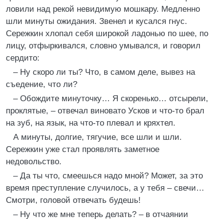
ловили над рекой невидимую мошкару. Медленно
шли минуты ожидания. Звенел и кусался гнус.
Сережкин хлопал себя широкой ладонью по шее, по
лицу, отфыркивался, словно умывался, и говорил
сердито:
– Ну скоро ли ты? Что, в самом деле, вывез на
съедение, что ли?
– Обождите минуточку… Я скоренько… отсырели,
проклятые, – отвечал виновато Усков и что-то брал
на зуб, на язык, на что-то плевал и кряхтел.
А минуты, долгие, тягучие, все шли и шли.
Сережкин уже стал проявлять заметное
недовольство.
– Да ты что, смеешься надо мной? Может, за это
время преступление случилось, а у тебя – свечи…
Смотри, головой отвечать будешь!
– Ну что же мне теперь делать? – в отчаянии