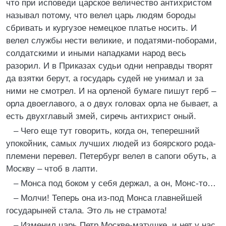
что при исповеди царское величество антихристом
называл потому, что велел царь людям бороды
сбривать и кургузое немецкое платье носить. И
велел службы нести великие, и податями-поборами,
солдатскими и иными нападками народ весь
разорил. И в Приказах судьи одни неправды творят
да взятки берут, а государь судей не унимал и за
ними не смотрел. И на орленой бумаге пишут герб –
орла двоеглавого, а о двух головах орла не бывает, а
есть двухглавый змей, сиречь антихрист оный.
– Чего еще тут говорить, когда он, теперешний
упокойник, самых лучших людей из боярского рода-
племени перевел. Петербург велел в сапоги обуть, а
Москву – чтоб в лапти.
– Монса под боком у себя держал, а он, Монс-то…
– Молчи! Теперь она из-под Монса главнейшей
государыней стала. Это ль не страмота!
– Изменил царь Петр Москве-матушке, и нет у нас