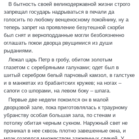
В бытность своей великодержавной жизни строго
запрещал государь надрываться в печали да
голосить по любому венценосному покойнику, ну а
теперь запрет на проявление безутешной скорби
был снят и верноподданные могли безбоязненно
оглашать покои дворца рвущимися из души
рыданиями.
Лежал царь Петр в гробу, обитом золотым
глазетом с серебряными галунами; одет был в
шитый серебром белый парчовый камзол, в галстуке
и в манжетах из брабантских кружев; на ногах –
сапоги со шпорами, на левом боку – шпага.
Первые две недели покоился он в малой
дворцовой зале, пока приготовлялась к траурному
убранству особая большая зала, по стенам и
потолку обитая черным сукном. Наружный свет не
проникал в нее сквозь плотно завешенные окна, и
мрак озарялся множеством зажженных свечей. У