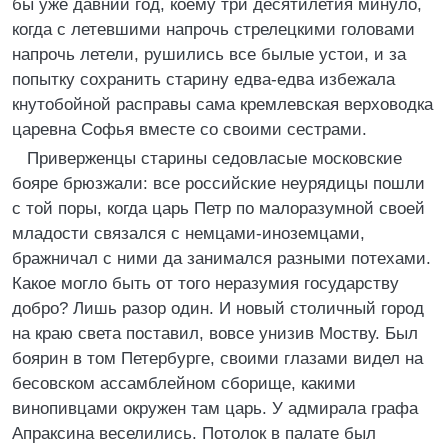
бы уже давний год, коему три десятилетия минуло,
когда с летевшими напрочь стрелецкими головами
напрочь летели, рушились все былые устои, и за
попытку сохранить старину едва-едва избежала
кнутобойной расправы сама кремлевская верховодка
царевна Софья вместе со своими сестрами.
Приверженцы старины седовласые московские
бояре брюзжали: все российские неурядицы пошли
с той поры, когда царь Петр по малоразумной своей
младости связался с немцами-иноземцами,
бражничал с ними да занимался разными потехами.
Какое могло быть от того неразумия государству
добро? Лишь разор один. И новый столичный город
на краю света поставил, вовсе унизив Моству. Был
боярин в том Петербурге, своими глазами видел на
бесовском ассамблейном сборище, какими
винопивцами окружен там царь. У адмирала графа
Апраксина веселились. Потолок в палате был