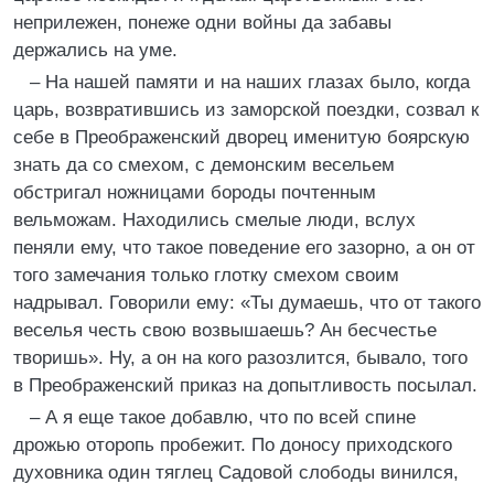
неприлежен, понеже одни войны да забавы
держались на уме.
– На нашей памяти и на наших глазах было, когда
царь, возвратившись из заморской поездки, созвал к
себе в Преображенский дворец именитую боярскую
знать да со смехом, с демонским весельем
обстригал ножницами бороды почтенным
вельможам. Находились смелые люди, вслух
пеняли ему, что такое поведение его зазорно, а он от
того замечания только глотку смехом своим
надрывал. Говорили ему: «Ты думаешь, что от такого
веселья честь свою возвышаешь? Ан бесчестье
творишь». Ну, а он на кого разозлится, бывало, того
в Преображенский приказ на допытливость посылал.
– А я еще такое добавлю, что по всей спине
дрожью оторопь пробежит. По доносу приходского
духовника один тяглец Садовой слободы винился,