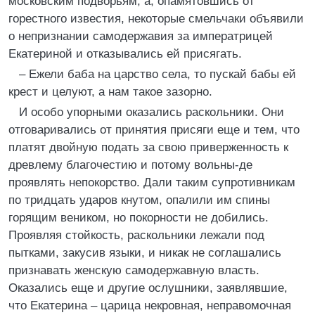
московским подворьям, а, опамятовшись от
горестного известия, некоторые смельчаки объявили
о непризнании самодержавия за императрицей
Екатериной и отказывались ей присягать.
– Ежели баба на царство села, то пускай бабы ей
крест и целуют, а нам такое зазорно.
И особо упорными оказались раскольники. Они
отговаривались от принятия присяги еще и тем, что
платят двойную подать за свою приверженность к
древлему благочестию и потому вольны-де
проявлять непокорство. Дали таким супротивникам
по тридцать ударов кнутом, опалили им спины
горящим веником, но покорности не добились.
Проявляя стойкость, раскольники лежали под
пытками, закусив языки, и никак не соглашались
признавать женскую самодержавную власть.
Оказались еще и другие ослушники, заявлявшие,
что Екатерина – царица некровная, неправомочная