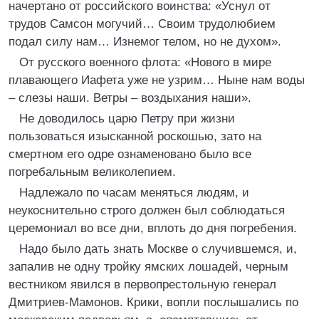
начертано от российского воинства: «Уснул от
трудов Самсон могучий… Своим трудолюбием
подал силу нам… Изнемог телом, но не духом».
От русского военного флота: «Нового в мире
плавающего Иафета уже не узрим… Ныне нам воды
– слезы наши. Ветры – воздыхания наши».
Не доводилось царю Петру при жизни
пользоваться изысканной роскошью, зато на
смертном его одре ознаменовано было все
погребальным великолепием.
Надлежало по часам меняться людям, и
неукоснительно строго должен был соблюдаться
церемониал во все дни, вплоть до дня погребения.
Надо было дать знать Москве о случившемся, и,
запалив не одну тройку ямских лошадей, черным
вестником явился в первопрестольную генерал
Дмитриев-Мамонов. Крики, вопли послышались по