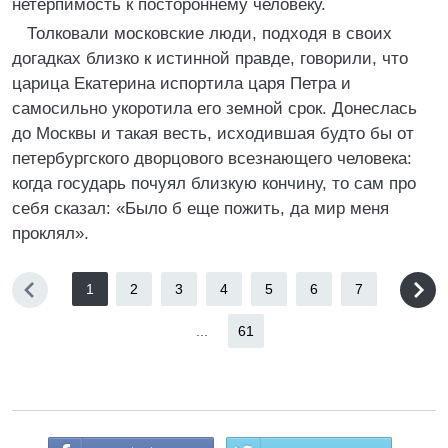
нетерпимость к постороннему человеку.
Толковали московские люди, подходя в своих
догадках близко к истинной правде, говорили, что
царица Екатерина испортила царя Петра и
самосильно укоротила его земной срок. Донеслась
до Москвы и такая весть, исходившая будто бы от
петербургского дворцового всезнающего человека:
когда государь почуял близкую кончину, то сам про
себя сказал: «Было б еще пожить, да мир меня
проклял».
1
2
3
4
5
6
7
...
61