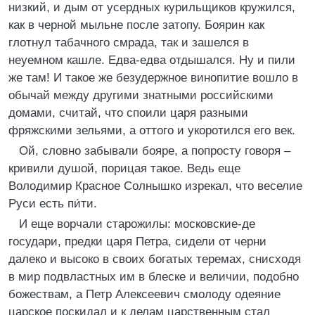
низкий, и дым от усердных курильщиков кружился,
как в черной мыльне после затопу. Боярин как
глотнул табачного смрада, так и зашелся в
неуемном кашле. Едва-едва отдышался. Ну и пили
же там! И такое же безудержное винопитие вошло в
обычай между другими знатными российскими
домами, считай, что споили царя разными
фряжскими зельями, а оттого и укоротился его век.
Ой, словно забывали бояре, а попросту говоря –
кривили душой, порицая такое. Ведь еще
Володимир Красное Солнышко изрекал, что веселие
Руси есть пи́ти.
И еще ворчали старожилы: московские-де
государи, предки царя Петра, сидели от черни
далеко и высоко в своих богатых теремах, снисходя
в мир подвластных им в блеске и величии, подобно
божествам, а Петр Алексеевич смолоду одеяние
царское поскидал и к делам царственным стал