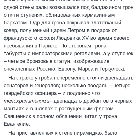
одной стены залы возвышался под балдахином трон
о пяти ступенях, облицованных кармазинным
бархатом. Одр для гроба покрывал златотканый
ковер, полученный царем Петром в подарок от
французского короля Людовика XV во время своего
пребывания в Париже. По сторонам трона –
табуреты с императорскими регалиями, а у ступенек
– четыре бронзовые статуи, изображавшие
опечаленных Россию, Европу, Марса и Геркулеса.
На страже у гроба попеременно стояли двенадцать
сенаторов и генералов; несколько поодаль – четыре
гвардейских офицера – и подлинно что
телохранителями
– двенадцать драбантов в черных
мантиях и в шляпах с распущенным флером.
Священник в полном облачении читал у трона
Евангелие.
На приставленных к стене пирамидках было