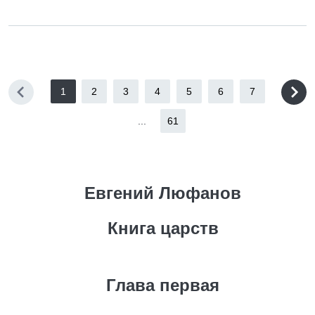
1
2
3
4
5
6
7
...
61
Евгений Люфанов
Книга царств
Глава первая