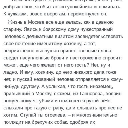
добрых слов, чтобы слезно упокойника вспоминать.
К чужакам, вовсе к ворогам, переметнулся он.
Жизнь в Москве все еще велась, как в давнюю
старину. Явись к боярскому дому чужестранный
человек с деликатным визитом засвидетельствовать
свое почтение именитому хозяину, а тот,
неприязненно выслушав приветственные слова,
сведет насупленные брови и настороженно спросит:
может, еще чего желает от него гость? Нет, ну и
ладно. И ему, хозяину, до него никакого дела тоже
нет, и пускай незваный человек отправляется к кому-
нибудь другому. А услыхав, что гость иноземец,
прибывший в Москву, скажем, из Ганновера, боярин
пожует-пожует губами и отмахнется рукой: «Не
слыхали про такую страну, да и слышать про нее не
хотим. Ступай ты отселева, – и многозначительно
поглядит на брехучих собак, одобряя их