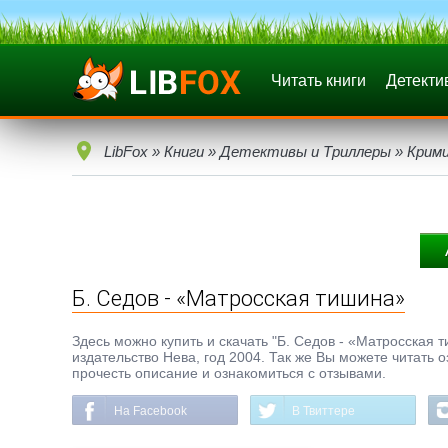
Читать книги
Детекти
LibFox
»
Книги
»
Детективы и Триллеры
»
Крим
Б. Седов - «Матросская тишина»
Здесь можно купить и скачать "Б. Седов - «Матросская т
издательство Нева, год 2004. Так же Вы можете читать 
прочесть описание и ознакомиться с отзывами.
На Facebook
В Твиттере