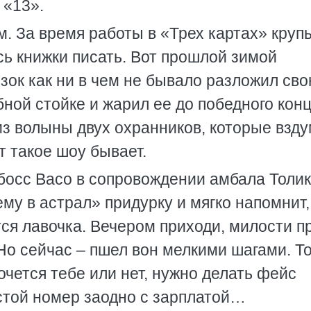
 «13».
м. За время работы в «Трех картах» круп
ись книжки писать. Вот прошлой зимой
ок как ни в чем не бывало разложил св
бной стойке и жарил ее до победного конц
з волыны двух охранников, которые взд
ут такое шоу бывает.
-босс Васо в сопровождении амбала Толи
у в астрал» придурку и мягко напомнит,
тся лавочка. Вечером приходи, милости п
 Но сейчас – пшел вон мелкими шагами. Т
хочется тебе или нет, нужно делать фейс
стой номер заодно с зарплатой…