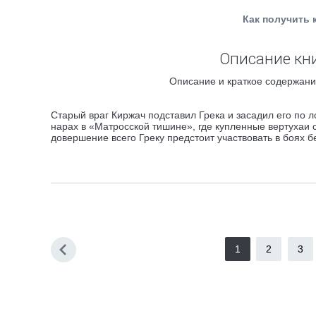
Как получить 
Описание кни
Описание и краткое содержани
Старый враг Киржач подставил Грека и засадил его по 
нарах в «Матросской тишине», где купленные вертухаи 
довершение всего Греку предстоит участвовать в боях б
1
2
3