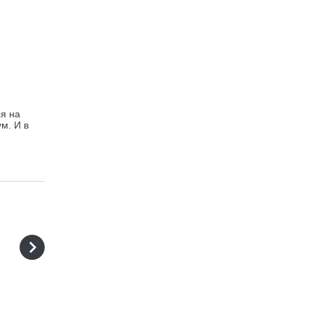
ся на
м. И в