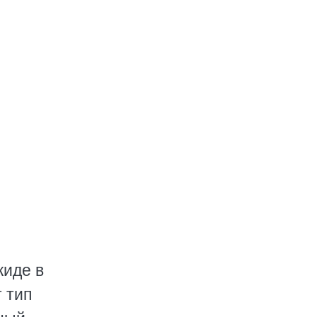
киде в
 тип