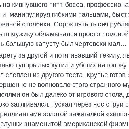
 на кивнувшего питт-босса, профессион
и, манипулируя гибкими пальцами, быст
овиной столбика. Сорок пять тысяч рубле
грыш мужику обламывался просто ломовой
ень большую капусту был чертовски мал…
арету за другой и потягивавший текилу, я
нью тупорылых кутил и убогих на голову
 слеплен из другого теста. Крупье готов
ершенно не волновало этого странного м
ыслями он был далеко от игрового стола, 
око затягивался, пускал через нос струи 
риллиантами золотой зажигалкой «зиппо
зделушки знаменитой американской фирм