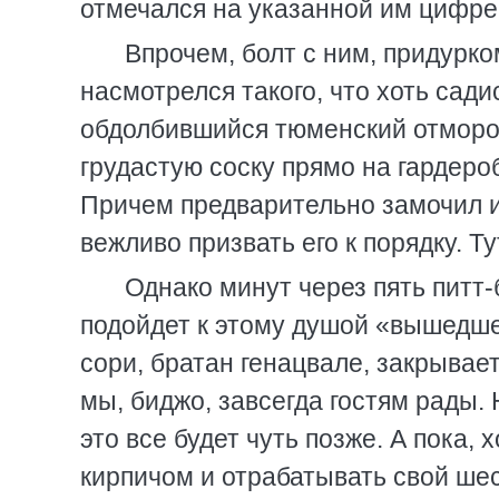
отмечался на указанной им цифре
Впрочем, болт с ним, придурко
насмотрелся такого, что хоть сад
обдолбившийся тюменский отмороз
грудастую соску прямо на гардеро
Причем предварительно замочил и
вежливо призвать его к порядку. Т
Однако минут через пять питт
подойдет к этому душой «вышедшем
сори, братан генацвале, закрывае
мы, биджо, завсегда гостям рады.
это все будет чуть позже. А пока, 
кирпичом и отрабатывать свой ше