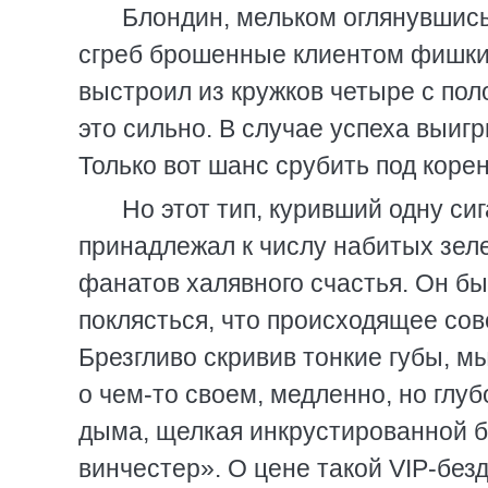
Блондин, мельком оглянувшись
сгреб брошенные клиентом фишки 
выстроил из кружков четыре с пол
это сильно. В случае успеха выи
Только вот шанс срубить под кор
Но этот тип, куривший одну сиг
принадлежал к числу набитых зеле
фанатов халявного счастья. Он был
поклясться, что происходящее сов
Брезгливо скривив тонкие губы, м
о чем-то своем, медленно, но глуб
дыма, щелкая инкрустированной б
винчестер». О цене такой VIP-бе