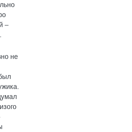
ально
ро
й –
.
вно не
 был
ужика.
думал
сизого
-
ы