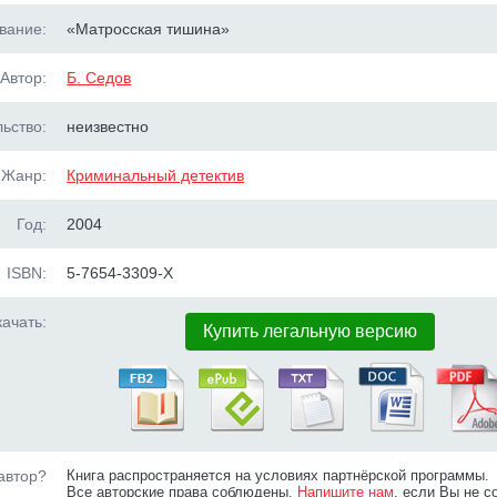
вание:
«Матросская тишина»
Автор:
Б. Седов
ьство:
неизвестно
Жанр:
Криминальный детектив
Год:
2004
ISBN:
5-7654-3309-X
ачать:
Купить легальную версию
автор?
Книга распространяется на условиях партнёрской программы.
Все авторские права соблюдены.
Напишите нам
, если Вы не с