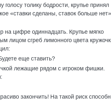
 голосу толику бодрости, крупье принял
ое «ставки сделаны, ставок больше нет»
ер на цифре одиннадцать. Крупье мягко
ым лицом сгреб лимонного цвета кружочк
щил:
 Будете еще ставить?
учкой лежащие рядом с игроком фишки.
:
красиво закончить! На такой риск способ