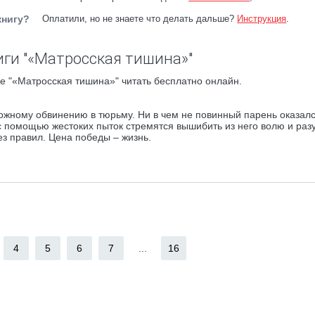
книгу?
Оплатили, но не знаете что делать дальше?
Инструкция
.
ги "«Матросская тишина»"
е "«Матросская тишина»" читать бесплатно онлайн.
ложному обвинению в тюрьму. Ни в чем не повинный парень оказал
с помощью жестоких пыток стремятся вышибить из него волю и разу
ез правил. Цена победы – жизнь.
4
5
6
7
...
16