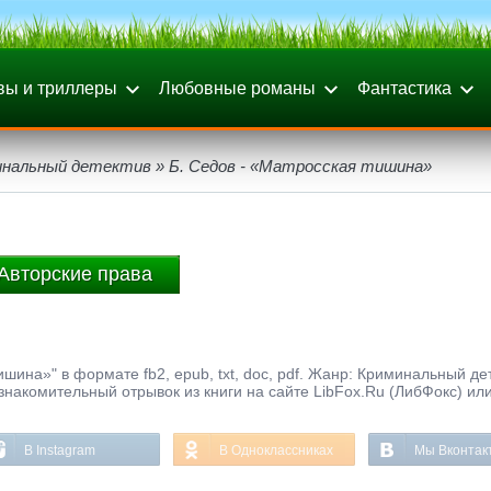
вы и триллеры
Любовные романы
Фантастика
инальный детектив
» Б. Седов - «Матросская тишина»
Авторские права
ишина»" в формате fb2, epub, txt, doc, pdf. Жанр: Криминальный де
ознакомительный отрывок из книги на сайте LibFox.Ru (ЛибФокс) ил
В Instagram
В Одноклассниках
Мы Вконтак