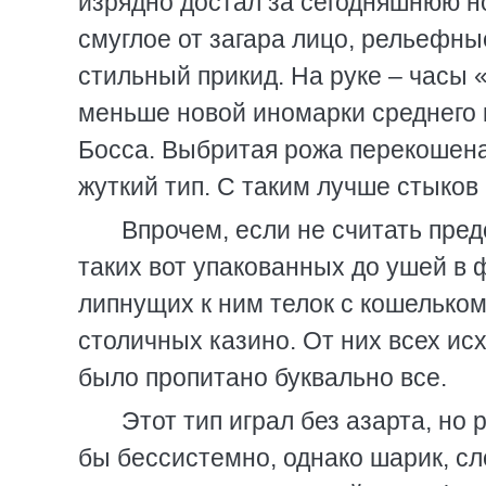
изрядно достал за сегодняшнюю но
смуглое от загара лицо, рельефны
стильный прикид. На руке – часы 
меньше новой иномарки среднего 
Босса. Выбритая рожа перекошена,
жуткий тип. С таким лучше стыков н
Впрочем, если не считать пред
таких вот упакованных до ушей в
липнущих к ним телок с кошельком
столичных казино. От них всех исх
было пропитано буквально все.
Этот тип играл без азарта, но
бы бессистемно, однако шарик, сл