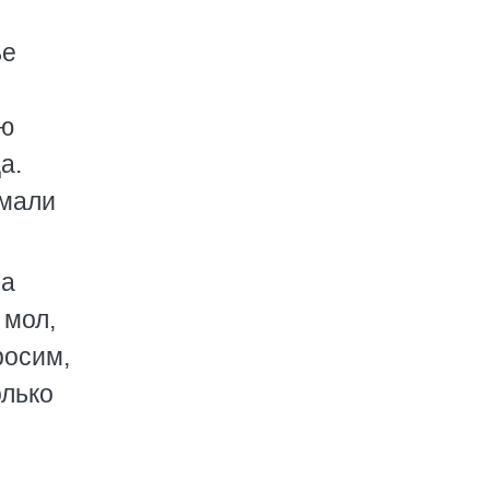
ье
ою
а.
умали
ка
 мол,
росим,
олько