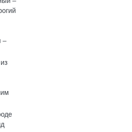
ный –
рогий
 –
 из
 им
роде
яд