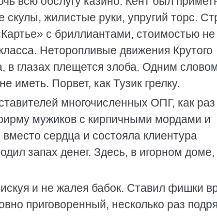
чь всю обслугу казино. Кент был примет
е скулы, жилистые руки, упругий торс. Ст
«Картье» с бриллиантами, стоимостью не
класса. Неторопливые движения Крутого
 в глазах плещется злоба. Одним словом
е иметь. Порвет, как Тузик грелку.
ставителей многочисленных ОПГ, как раз
 фирму мужиков с кирпичными мордами и
 вместо сердца и состояла клиентура
одил запах денег. Здесь, в игорном доме,
 рискуя и не жалея бабок. Ставил фишки в
овно приговоренный, несколько раз подр