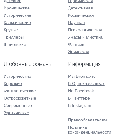
Детектив
Героическая
Иронические
Детективная
Исторические
Космическая
Классические
Научная
Крутые
Психологическая
Триллеры
Ужасы и Мистика
Шпионские
Фэнтези
Эпическая
Любовные романы
Информация
Исторические
Мы Вконтакте
Короткие
В Одноклассниках
Фантастические
На Facebook
Остросюжетные
В Твиттере
Современные
В Instagram
Эротические
Правообладателям
Политика
конфиденциальности