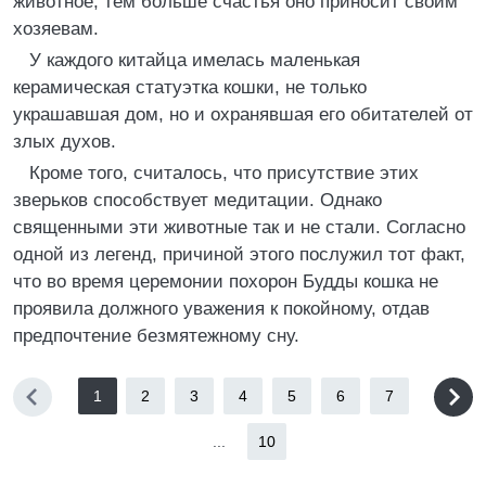
животное, тем больше счастья оно приносит своим
хозяевам.
У каждого китайца имелась маленькая
керамическая статуэтка кошки, не только
украшавшая дом, но и охранявшая его обитателей от
злых духов.
Кроме того, считалось, что присутствие этих
зверьков способствует медитации. Однако
священными эти животные так и не стали. Согласно
одной из легенд, причиной этого послужил тот факт,
что во время церемонии похорон Будды кошка не
проявила должного уважения к покойному, отдав
предпочтение безмятежному сну.
1
2
3
4
5
6
7
...
10