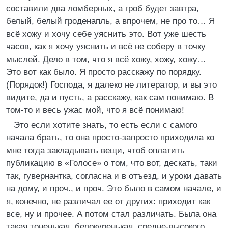
составили два ломберных, а гроб будет завтра,
белый, белый гроденапль, а впрочем, не про то… Я
всё хожу и хочу себе уяснить это. Вот уже шесть
часов, как я хочу уяснить и всё не соберу в точку
мыслей. Дело в том, что я всё хожу, хожу, хожу…
Это вот как было. Я просто расскажу по порядку.
(Порядок!) Господа, я далеко не литератор, и вы это
видите, да и пусть, а расскажу, как сам понимаю. В
том-то и весь ужас мой, что я всё понимаю!
Это если хотите знать, то есть если с самого
начала брать, то она просто-запросто приходила ко
мне тогда закладывать вещи, чтоб оплатить
публикацию в «Голосе» о том, что вот, дескать, таки
так, гувернантка, согласна и в отъезд, и уроки давать
на дому, и проч., и проч. Это было в самом начале, и
я, конечно, не различал ее от других: приходит как
все, ну и прочее. А потом стал различать. Была она
такая тоненькая, белокуренькая, средне-высокого