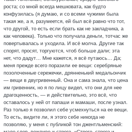
роста; со мной всегда мешковата, как будто
конфузилась (я думаю, и со всеми чужими была
такая же, а я, разумеется, ей был всё равно что тот,
что другой, то есть если брать как не закладчика, а
как человека). Только что получала деньги, тотчас же
повертывалась и уходила. И всё молча. Другие так
спорят, просят, торгуются, чтоб больше дали; эта
нет, что дадут… Мне кажется, я всё путаюсь… Да;
меня прежде всего поразили ее вещи: серебряные
позолоченные сережечки, дрянненький медальончик
— вещи в двугривенный. Она и сама знала, что цена
им гривенник, но я по лицу видел, что они для нее
драгоценность, — и действительно, это всё, что
оставалось у ней от папаши и мамаши, после узнал.
Раз только я позволил себе усмехнуться на ее вещи.
То есть, видите ли, я этого себе никогда не
позволяю, у меня с публикой тон джентльменский:
мало слов, вежливо и строго. «Строго, строго и