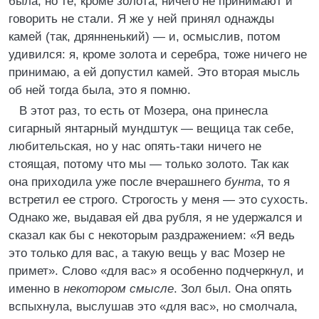
была, но те, кроме золота, ничего не принимают и
говорить не стали. Я же у ней принял однажды
камей (так, дрянненький) — и, осмыслив, потом
удивился: я, кроме золота и серебра, тоже ничего не
принимаю, а ей допустил камей. Это вторая мысль
об ней тогда была, это я помню.
В этот раз, то есть от Мозера, она принесла
сигарный янтарный мундштук — вещица так себе,
любительская, но у нас опять-таки ничего не
стоящая, потому что мы — только золото. Так как
она приходила уже после вчерашнего
бунта
, то я
встретил ее строго. Строгость у меня — это сухость.
Однако же, выдавая ей два рубля, я не удержался и
сказал как бы с некоторым раздражением: «Я ведь
это только для вас, а такую вещь у вас Мозер не
примет». Слово «для вас» я особенно подчеркнул, и
именно в
некотором смысле
. Зол был. Она опять
вспыхнула, выслушав это «для вас», но смолчала,