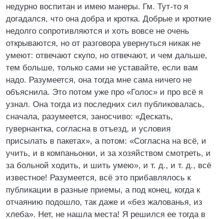
недурно воспитан и имею манеры. Гм. Тут-то я
догадался, что она добра и кротка. Добрые и кроткие
недолго сопротивляются и хоть вовсе не очень
открываются, но от разговора увернуться никак не
умеют: отвечают скупо, но отвечают, и чем дальше,
тем больше, только сами не уставайте, если вам
надо. Разумеется, она тогда мне сама ничего не
объяснила. Это потом уже про «Голос» и про всё я
узнал. Она тогда из последних сил публиковалась,
сначала, разумеется, заносчиво: «Дескать,
гувернантка, согласна в отъезд, и условия
присылать в пакетах», а потом: «Согласна на всё, и
учить, и в компаньонки, и за хозяйством смотреть, и
за больной ходить, и шить умею», и т. д., и т. д., всё
известное! Разумеется, всё это прибавлялось к
публикации в разные приемы, а под конец, когда к
отчаянию подошло, так даже и «без жалованья, из
хлеба». Нет, не нашла места! Я решился ее тогда в