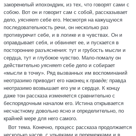
закоренелый ипохондрик, из тех, что говорят сами с
собою. Вот он и говорит сам с собой, рассказывает
дело,
уясняет
себе его. Несмотря на кажущуюся
последовательность речи, он несколько раз
противуречит себе, и в логике и в чувствах. Он и
оправдывает себя, и обвиняет ее, и пускается в
посторонние разъяснения: тут и грубость мысли и
сердца, тут и глубокое чувство. Мало-помалу он
действительно
уясняет
себе дело и собирает
«мысли в точку». Ряд вызванных им воспоминаний
неотразимо приводит его наконец к
правде;
правда
неотразимо возвышает его ум и сердце. К концу
даже тон рассказа изменяется сравнительно с
беспорядочным началом его. Истина открывается
несчастному довольно ясно и определительно, по
крайней мере для него самого.
Вот тема. Конечно, процесс рассказа продолжается
несколько часов, с урывками и перемежками и в