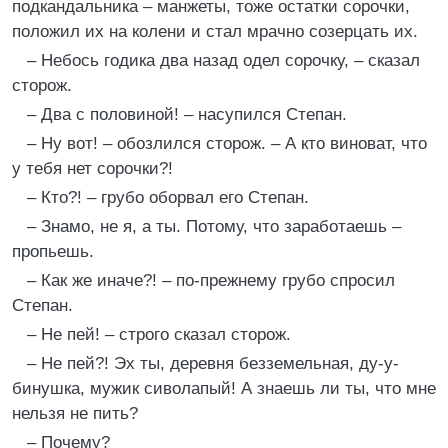
подкандальника – манжеты, тоже остатки сорочки,
положил их на колени и стал мрачно созерцать их.
– Небось годика два назад одел сорочку, – сказал
сторож.
– Два с половиной! – насупился Степан.
– Ну вот! – обозлился сторож. – А кто виноват, что
у тебя нет сорочки?!
– Кто?! – грубо оборвал его Степан.
– Знамо, не я, а ты. Потому, что заработаешь –
пропьешь.
– Как же иначе?! – по-прежнему грубо спросил
Степан.
– Не пей! – строго сказал сторож.
– Не пей?! Эх ты, деревня безземельная, ду-у-
бинушка, мужик сиволапый! А знаешь ли ты, что мне
нельзя не пить?
– Почему?