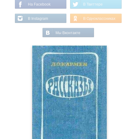
На Facebook
В Твиттере
В Instagram
В Одноклассниках
Мы Вконтакте