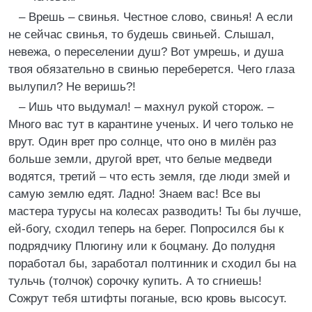
– Врешь – свинья. Честное слово, свинья! А если
не сейчас свинья, то будешь свиньей. Слышал,
невежа, о переселении душ? Вот умрешь, и душа
твоя обязательно в свинью переберется. Чего глаза
вылупил? Не веришь?!
– Ишь что выдумал! – махнул рукой сторож. –
Много вас тут в карантине ученых. И чего только не
врут. Один врет про солнце, что оно в милён раз
больше земли, другой врет, что белые медведи
водятся, третий – что есть земля, где люди змей и
самую землю едят. Ладно! Знаем вас! Все вы
мастера турусы на колесах разводить! Ты бы лучше,
ей-богу, сходил теперь на берег. Попросился бы к
подрядчику Плюгину или к боцману. До полудня
поработал бы, заработал полтинник и сходил бы на
тульчь (толчок) сорочку купить. А то сгниешь!
Сожрут тебя штифты поганые, всю кровь высосут.