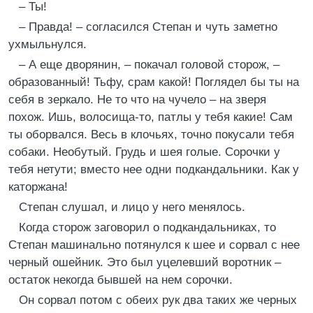
– Ты!
– Правда! – согласился Степан и чуть заметно
ухмыльнулся.
– А еще дворянин, – покачал головой сторож, –
образованный! Тьфу, срам какой! Поглядел бы ты на
себя в зеркало. Не то что на чучело – на зверя
похож. Ишь, волосища-то, патлы у тебя какие! Сам
ты оборвался. Весь в клочьях, точно покусали тебя
собаки. Необутый. Грудь и шея голые. Сорочки у
тебя нетути; вместо нее одни подкандальники. Как у
каторжана!
Степан слушал, и лицо у него менялось.
Когда сторож заговорил о подкандальниках, то
Степан машинально потянулся к шее и сорвал с нее
черный ошейник. Это был уцелевший воротник –
остаток некогда бывшей на нем сорочки.
Он сорвал потом с обеих рук два таких же черных