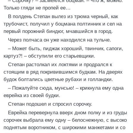
– Сорочку? – засмеялся боцман. – Что ж, можно.
Только гляди не пропей ее…
В полдень Степан вылез из трюма черный, как
трубочист, получил у боцмана полтинник и сел на
первый порожний биндюг, мчавшийся в город.
Через полчаса он уже находился на тульче.
– Может быть, пиджак хороший, твинчик, сапоги,
картуз?! – обступили его старьевщики.
Степан растолкал их локтями и продрался к
стоящим в ряд покривившимся будкам. На дверях
будок болтались цветные рубахи и голландки.
– Пожалуйте сюда, мунсью! – крикнула ему одна
еврейка из своей будки.
Степан подошел и спросил сорочку.
Еврейка перевернула вверх дном полку и из груды
сорочек выбрала ему одну – белоснежную, с высоко
поднятым воротником, с широкими манжетами и со