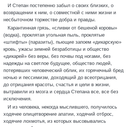
И Степан постепенно забыл о своих близких, о
возвращении к ним, о совместной с ними жизни и
несбыточном торжестве добра и правды.
Карантинная грязь, «сливки от бешеной коровы»
(водка), проклятая угольная пыль, проклятые
«штифты» (паразиты), пьющие запоем «дикарскую»
кровь, ужасы зимней безработицы и общество
«дикарей» без веры, без почвы под ногами, без
надежды на светлое будущее, общество людей,
потерявших человеческий облик, их горячечный бред
ночью и пессимизм, доходящий до всеотрицания,
до отрицания красоты, счастья и цели в жизни,
вытравили из мозга и сердца Степана все, все без
исключения.
И из человека, некогда мыслившего, получилось
ходячее олицетворение апатии, ходячий отброс,
ходячие лохмотья, из которых высовывались