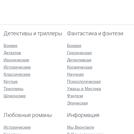
Детективы и триллеры
Фантастика и фэнтези
Боевик
Боевая
Детектив
Героическая
Иронические
Детективная
Исторические
Космическая
Классические
Научная
Крутые
Психологическая
Триллеры
Ужасы и Мистика
Шпионские
Фэнтези
Эпическая
Любовные романы
Информация
Исторические
Мы Вконтакте