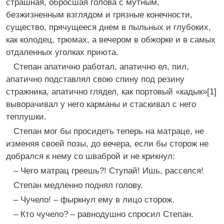
страшная, обросшая голова с мутным,
безжизненным взглядом и грязные конечности,
существо, прячущееся днем в пыльных и глубоких,
как колодец, трюмах, а вечером в обжорке и в самых
отдаленных уголках приюта.
Степан апатично работал, апатично ел, пил,
апатично подставлял свою спину под резину
стражника, апатично глядел, как портовый «кадык»[1]
выворачивал у него карманы и стаскивал с него
теплушки.
Степан мог бы просидеть теперь на матраце, не
изменяя своей позы, до вечера, если бы сторож не
добрался к нему со шваброй и не крикнул:
– Чего матрац греешь?! Ступай! Ишь, расселся!
Степан медленно поднял голову.
– Чучело! – фыркнул ему в лицо сторож.
– Кто чучело? – равнодушно спросил Степан.