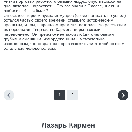
жизни портовых рабочих, о бывших людях, опустившихся на
дно, читались нарасхват… Его все знали в Одессе, знали и
любили». И… забыли?..
Он остался героем чужих мемуаров (своих написать не успел),
остался частью своего времени, ставшего историческим
прошлым, и там, в прошлом времени, остались его рассказы и
их персонажи. Творчество Кармена персонажами
переполнено. Он преисполнен такой любви к человекам,
грубым и смешным, измордованным и мечтательно
изнеженным, что старается перезнакомить читателей со всем
остальным человечеством.
1
2
Лазарь Кармен