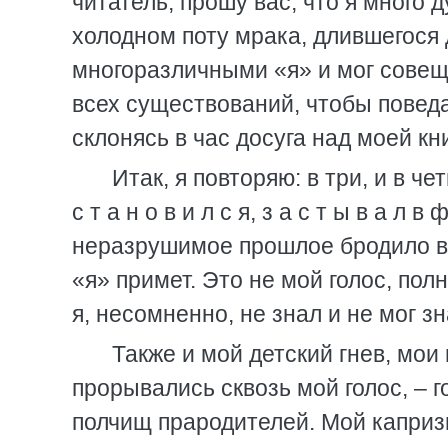
читатель, прошу вас, что я много 
холодном поту мрака, длившегося 
многоразличными «я» и мог совеща
всех существований, чтобы поведа
склонясь в час досуга над моей кн
Итак, я повторяю: в три, и в че
с т а н о в и л с я, з а с т ы в а л
неразрушимое прошлое бродило в 
«я» примет. Это не мой голос, пол
я, несомненно, не знал и не мог зн
Также и мой детский гнев, мои
прорывались сквозь мой голос, – 
полчищ прародителей. Мой каприз