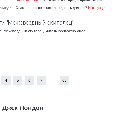
книгу?
Оплатили, но не знаете что делать дальше?
Инструкция
.
ги "Межзвездный скиталец"
 "Межзвездный скиталец" читать бесплатно онлайн.
4
5
6
7
...
63
Джек Лондон