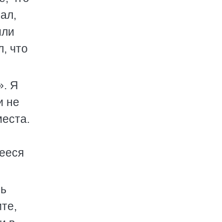
ал,
или
л, что
». Я
и не
места.
шееся
сь
те,