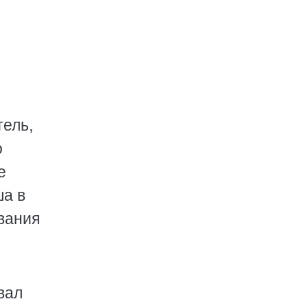
тель,
о
е
ша в
вания
вал