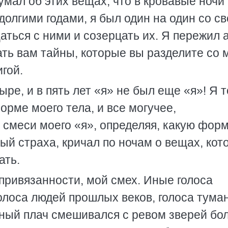
думал об этих вещах, что в кровавые ночи 
долгими годами, я был один на один со с
ться с ними и созерцать их. Я пережил 
ть вам тайны, которые вы разделите со 
игой.
тыре, и в пять лет «я» не был еще «я»! Я 
 в форме моего тела, и все могучее,
смеси моего «я», определяя, какую форм
ный страха, кричал по ночам о вещах, кот
ать.
 привязанности, мой смех. Иные голоса
голоса людей прошлых веков, голоса тума
ный плач смешивался с ревом зверей бо