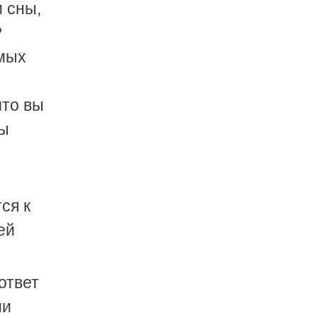
и сны,
?
амых
что вы
вы
ся к
ей
ответ
ми