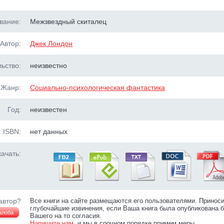
вание:
Межзвездный скиталец
Автор:
Джек Лондон
ьство:
неизвестно
Жанр:
Социально-психологическая фантастика
Год:
неизвестен
ISBN:
нет данных
ачать:
автор?
Все книги на сайте размещаются его пользователями. Принос
глубочайшие извинения, если Ваша книга была опубликована б
алоба
Вашего на то согласия.
Напишите нам
, и мы в срочном порядке примем меры.