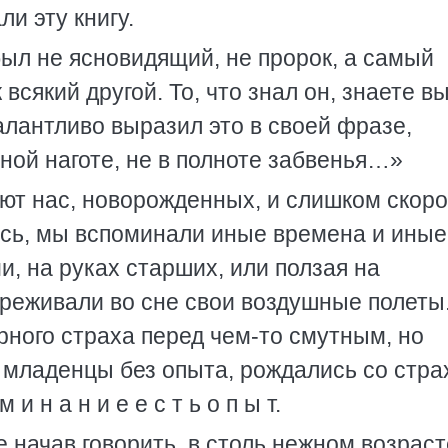
ли эту книгу.
был не ясновидящий, не пророк, а самый
всякий другой. То, что знал он, знаете вы
алантливо выразил это в своей фразе,
ной наготе, не в полноте забвенья…»
ют нас, новорожденных, и слишком скор
ись, мы вспоминали иные времена и иные
 на руках старших, или ползая на
ереживали во сне свои воздушные полеты.
рного страха перед чем-то смутным, но
ладенцы без опыта, рождались со страх
и н а н и е е с т ь о п ы т.
е начав говорить, в столь нежном возраст