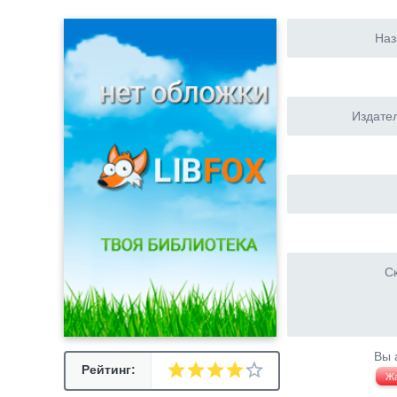
Наз
Издател
Ск
Вы 
Рейтинг:
Ж