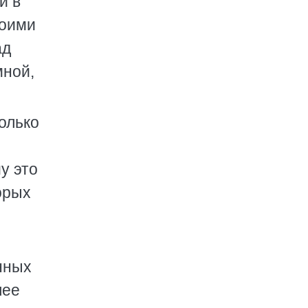
и в
воими
ад
мной,
только
у это
орых
нных
лее