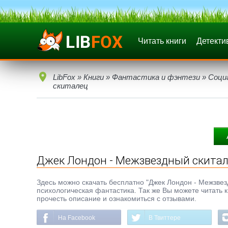
Читать книги
Детекти
LibFox
»
Книги
»
Фантастика и фэнтези
»
Соци
скиталец
Джек Лондон - Межзвездный скита
Здесь можно скачать бесплатно "Джек Лондон - Межзвездн
психологическая фантастика. Так же Вы можете читать к
прочесть описание и ознакомиться с отзывами.
На Facebook
В Твиттере