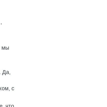
,
о мы
 Да,
ом, с
е, что