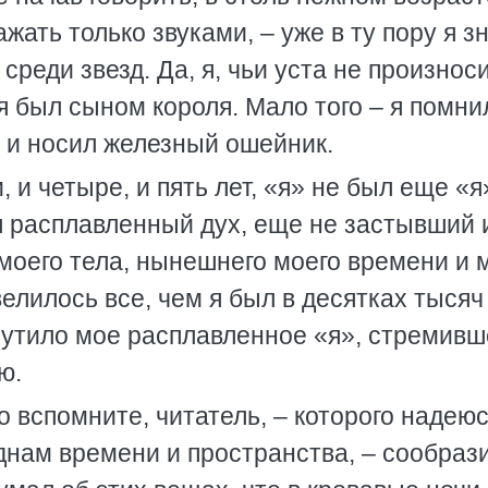
жать только звуками, – уже в ту пору я зн
среди звезд. Да, я, чьи уста не произнос
 я был сыном короля. Мало того – я помни
а и носил железный ошейник.
, и четыре, и пять лет, «я» не был еще «я
 был расплавленный дух, еще не застывший 
оего тела, нынешнего моего времени и 
елилось все, чем я был в десятках тысяч
мутило мое расплавленное «я», стремив
ю.
Но вспомните, читатель, – которого надею
зднам времени и пространства, – сообрази