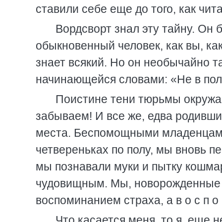
ставили себе еще до того, как чита
Вордсворт знал эту тайну. Он 
обыкновенный человек, как вы, как 
знает всякий. Но он необычайно т
начинающейся словами: «Не в пол
Поистине тени тюрьмы окружа
забываем! И все же, едва родивш
места. Беспомощными младенцами,
четвереньках по полу, мы вновь п
мы познавали муки и пытку кошма
чудовищным. Мы, новорожденные м
воспоминанием страха, а в о с п о м 
Что касается меня, то я, еще н