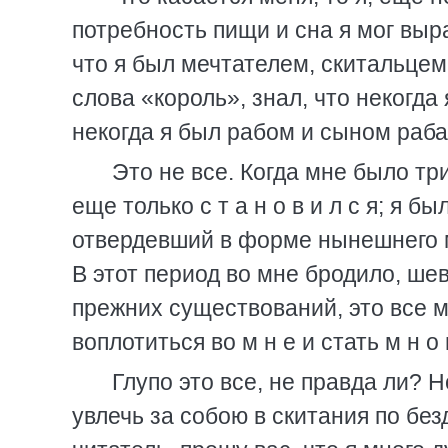
потребность пищи и сна я мог выра
что я был мечтателем, скитальцем 
слова «король», знал, что некогда
некогда я был рабом и сыном раб
Это не все. Когда мне было три
еще только с т а н о в и л с я; я
отвердевший в форме нынешнего м
В этот период во мне бродило, шев
прежних существований, это все 
воплотиться во м н е и стать м н о 
Глупо это все, не правда ли? 
увлечь за собою в скитания по бе