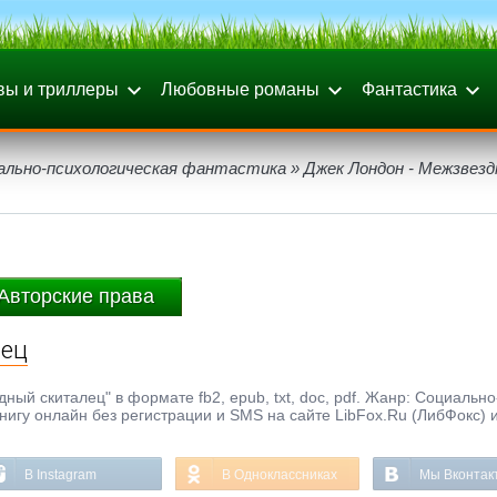
вы и триллеры
Любовные романы
Фантастика
ально-психологическая фантастика
» Джек Лондон - Межзвез
Авторские права
лец
ый скиталец" в формате fb2, epub, txt, doc, pdf. Жанр: Социально
нигу онлайн без регистрации и SMS на сайте LibFox.Ru (ЛибФокс) 
В Instagram
В Одноклассниках
Мы Вконтак