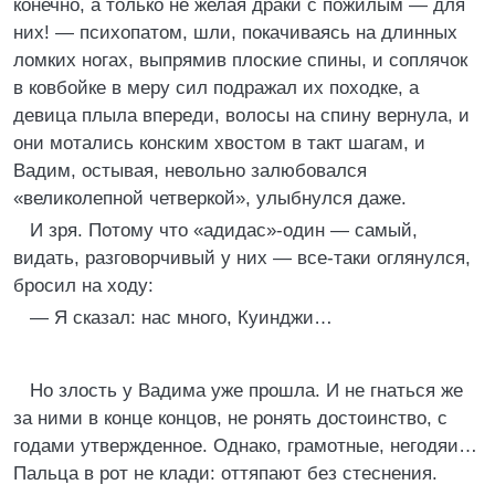
конечно, а только не желая драки с пожилым — для
них! — психопатом, шли, покачиваясь на длинных
ломких ногах, выпрямив плоские спины, и соплячок
в ковбойке в меру сил подражал их походке, а
девица плыла впереди, волосы на спину вернула, и
они мотались конским хвостом в такт шагам, и
Вадим, остывая, невольно залюбовался
«великолепной четверкой», улыбнулся даже.
И зря. Потому что «адидас»-один — самый,
видать, разговорчивый у них — все-таки оглянулся,
бросил на ходу:
— Я сказал: нас много, Куинджи…
Но злость у Вадима уже прошла. И не гнаться же
за ними в конце концов, не ронять достоинство, с
годами утвержденное. Однако, грамотные, негодяи…
Пальца в рот не клади: оттяпают без стеснения.