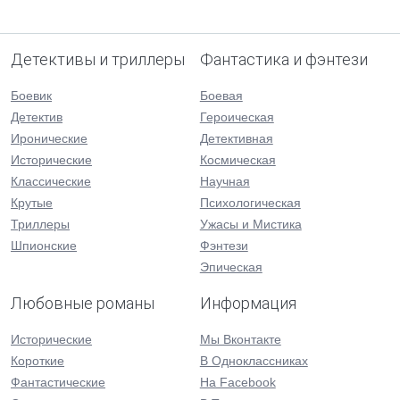
Детективы и триллеры
Фантастика и фэнтези
Боевик
Боевая
Детектив
Героическая
Иронические
Детективная
Исторические
Космическая
Классические
Научная
Крутые
Психологическая
Триллеры
Ужасы и Мистика
Шпионские
Фэнтези
Эпическая
Любовные романы
Информация
Исторические
Мы Вконтакте
Короткие
В Одноклассниках
Фантастические
На Facebook