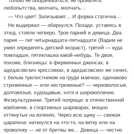
Только не оборачиваться, не проявлять
любопытства, молчать, молчать…
— Что цвет! Зализывает… И форма статична…
Не выдержал — обернулся. Позади, уставясь в
этюд, стояли четверо. Трое парней и девица. Два
парня — лет четырнадцати-пятнадцати (Вадим не
умел определять детский возраст), третий — куда
помладше, пятиклашка какой-нибудь. Те двое,
похоже, близнецы: в фирменных джинсах, в
адидасовских кроссовках, в адидасовских же синих,
с белым трилистником на груди маечках, одинаково
стриженные — или нестриженые? — черноволосые,
долговязые, худощавые, хотя и широкоплечие.
Физкультурники. Третий попроще: в отечественной
ковбоечке, в спортивных шароварах, мощно
оттянутых на коленях. Через всю щеку — свежая
царапина: наткнулся на что-то, на ветку или на
проволоку — не от бритвы же… Девица — честно