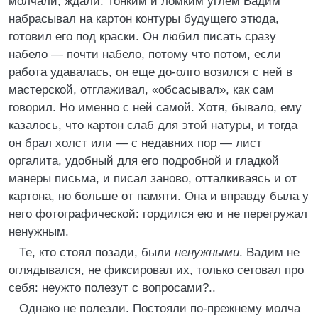
молчали, ждали. Тонким и ломким углем Вадим
набрасывал на картон контуры будущего этюда,
готовил его под краски. Он любил писать сразу
набело — почти набело, потому что потом, если
работа удавалась, он еще до-олго возился с ней в
мастерской, отглаживал, «обсасывал», как сам
говорил. Но именно с ней самой. Хотя, бывало, ему
казалось, что картон слаб для этой натуры, и тогда
он брал холст или — с недавних пор — лист
оргалита, удобный для его подробной и гладкой
манеры письма, и писал заново, отталкиваясь и от
картона, но больше от памяти. Она и вправду была у
него фотографической: гордился ею и не перегружал
ненужным.
Те, кто стоял позади, были
ненужными
. Вадим не
оглядывался, не фиксировал их, только сетовал про
себя: неужто полезут с вопросами?..
Однако не полезли. Постояли по-прежнему молча