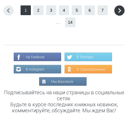
1
2
3
4
5
6
7
...
14
На Facebook
В Твиттере
В Instagram
В Одноклассниках
Мы Вконтакте
Подписывайтесь на наши страницы в социальных
сетях.
Будьте в курсе последних книжных новинок,
комментируйте, обсуждайте. Мы ждём Вас!