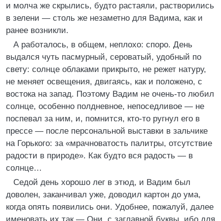
и молча же скрылись, будто растаяли, растворились
в зелени — столь же незаметно для Вадима, как и
ранее возникли.
А работалось, в общем, неплохо: споро. День
выдался чуть пасмурный, сероватый, удобный по
свету: солнце облаками прикрыто, не режет натуру,
не меняет освещения, двигаясь, как и положено, с
востока на запад. Поэтому Вадим не очень-то любил
солнце, особенно полдневное, непоседливое — не
поспевал за ним, и, помнится, кто-то ругнул его в
прессе — после персональной выставки в зальчике
на Горького: за «мрачноватость палитры, отсутствие
радости в природе». Как будто вся радость — в
солнце…
Седой день хорошо лег в этюд, и Вадим был
доволен, заканчивал уже, доводил картон до ума,
когда опять появились они. Удобнее, пожалуй, далее
именовать их так — Они, с заглавной буквы, ибо для