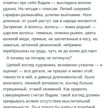
отметил про себя Вадим — выглядела вполне
удачно. На четыре с плюсом. Легкий широкий
сарафан-размахайка, шлепки-вьетнамки. Ноги
длинные, от ушей растут, как в народе молвится.
Загорелая. А волосы, волосы — мама родная! —
царские волосы: тяжелые, огненно-рыжие, цвета
каленой меди, прямые, не заплетенные в косу, но,
зажатые, аптечной резиночкой, небрежно
переброшены на грудь, чуть не до колен достают.
А почему на пятерку не потянула?
Цепкий взгляд художника, мгновенно ухватив — и
оценив! — все детали, не прошел и мимо этой:
томности в ней, в девице длинноволосой, было
многовато, ленивой волоокости, взгляд больно
отрешенный, этакий неземной. Как правило,
самоуверенно считал Вадим, такой взгляд должен
прикрывать всякое отсутствие мыслительной
деятельности. Да и откуда бы взяться подобной