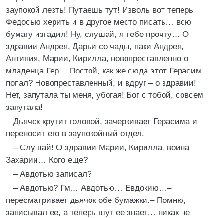
заупокой лезть! Путаешь тут! Изволь вот теперь
Федосью херить и в другое место писать… всю
бумагу изгадил! Ну, слушай, я тебе прочту… О
здравии Андрея, Дарьи со чады, паки Андрея,
Антипия, Марии, Кирилла, новопреставленного
младенца Гер… Постой, как же сюда этот Герасим
попал? Новопреставленный, и вдруг – о здравии!
Нет, запутала ты меня, убогая! Бог с тобой, совсем
запутала!
Дьячок крутит головой, зачеркивает Герасима и
переносит его в заупокойный отдел.
– Слушай! О здравии Марии, Кирилла, воина
Захарии… Кого еще?
– Авдотью записал?
– Авдотью? Гм… Авдотью… Евдокию…–
пересматривает дьячок обе бумажки.– Помню,
записывал ее, а теперь шут ее знает… никак не