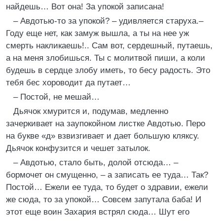
найдешь… Вот она! За упокой записана!
– Авдотью-то за упокой? – удивляется старуха.–
Году еще нет, как замуж вышла, а ты на нее уж
смерть накликаешь!.. Сам вот, сердешный, путаешь,
а на меня злобишься. Ты с молитвой пиши, а коли
будешь в сердце злобу иметь, то бесу радость. Это
тебя бес хороводит да путает…
– Постой, не мешай…
Дьячок хмурится и, подумав, медленно
зачеркивает на заупокойном листке Авдотью. Перо
на букве «д» взвизгивает и дает большую кляксу.
Дьячок конфузится и чешет затылок.
– Авдотью, стало быть, долой отсюда… –
бормочет он смущенно, – а записать ее туда… Так?
Постой… Ежели ее туда, то будет о здравии, ежели
же сюда, то за упокой… Совсем запутала баба! И
этот еще воин Захария встрял сюда… Шут его