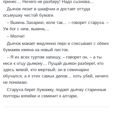
принес… Ничего не разберу! Надо сызнова…
Дьячок лезет в шкафчик и достает оттуда
осьмушку чистой бумаги.
– Выкинь Захарию, коли так… – говорит старуха. –
Уж бог с ним, выкинь…
– Молчи!
Дьячок макает медленно перо и списывает с обеих
бумажек имена на новый листок.
– Я их всех гуртом запишу, – говорит он, – а ты
неси к отцу дьякону… Пущай дьякон разберет, кто
здесь живой, кто мертвый; он в семинарии
обучался, а я этих самых делов… хоть убей, ничего
не понимаю.
Старуха берет бумажку, подает дьячку старинные
полторы копейки и семенит к алтарю.