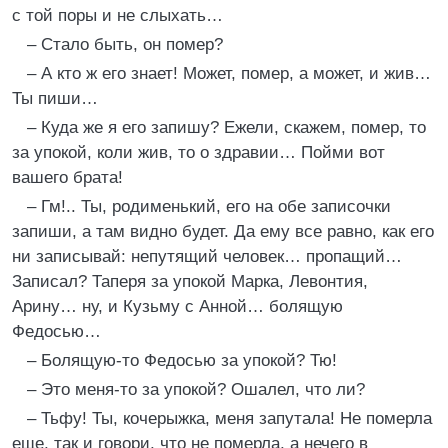
с той поры и не слыхать…
– Стало быть, он помер?
– А кто ж его знает! Может, помер, а может, и жив…
Ты пиши…
– Куда же я его запишу? Ежели, скажем, помер, то
за упокой, коли жив, то о здравии… Пойми вот
вашего брата!
– Гм!.. Ты, родименький, его на обе записочки
запиши, а там видно будет. Да ему все равно, как его
ни записывай: непутящий человек… пропащий…
Записал? Таперя за упокой Марка, Левонтия,
Арину… ну, и Кузьму с Анной… болящую
Федосью…
– Болящую-то Федосью за упокой? Тю!
– Это меня-то за упокой? Ошалел, что ли?
– Тьфу! Ты, кочерыжка, меня запутала! Не померла
еще, так и говори, что не померла, а нечего в