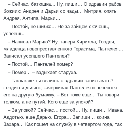
– Сейчас, батюшка… Ну, пиши… О здравии рабов
божиих: Андрея и Дарьи со чады… Митрия, опять
Андрея, Антипа, Марьи…
– Постой, не шибко… Не за зайцем скачешь,
успеешь.
– Написал Марию? Ну, таперя Кирилла, Гордея,
младенца новопреставленного Герасима, Пантелея…
Записал усопшего Пантелея?
– Постой… Пантелей помер?
– Помер… – вздыхает старуха.
– Так как же ты велишь о здравии записывать? –
сердится дьячок, зачеркивая Пантелея и перенося
его на другую бумажку. – Вот тоже еще… Ты говори
толком, а не путай. Кого еще за упокой?
– За упокой? Сейчас… постой… Ну, пиши… Ивана,
Авдотью, еще Дарью, Егора… Запиши… воина
Захара… Как пошел на службу в четвертом годе, так