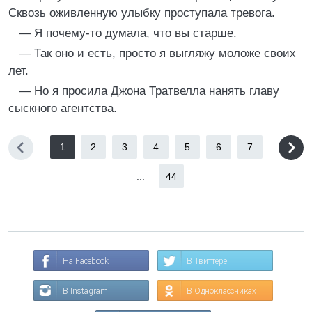
Сквозь оживленную улыбку проступала тревога.
— Я почему-то думала, что вы старше.
— Так оно и есть, просто я выгляжу моложе своих
лет.
— Но я просила Джона Тратвелла нанять главу
сыскного агентства.
1
2
3
4
5
6
7
...
44
На Facebook
В Твиттере
В Instagram
В Одноклассниках