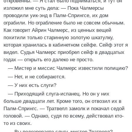
откровенны. — Я стал было подниматься, и тут он
изложил мне суть дела: — Пока Чалмерсы
проводили уик-энд в Палм-Спрингсе, их дом
ограбили. Но ограбление было не совсем обычным.
Как говорит Айрин Чалмерс, из ценных вещей
похитили только старинную золотую шкатулку,
которая хранилась в кабинетном сейфе. Сейф этот я
видел. Судья Чалмерс приобрел сейф в двадцатых
годах — открыть его далеко не просто.
— Мистер и миссис Чалмерс известили полицию?
— Нет, и не собираются.
— У них есть слуги?
— Приходящий слуга-испанец. Но он у них
больше двадцати лет. Кроме того, он отвозил их в
Палм-Спрингс. — Тратвелл замолк и покачал седой
головой. — Однако, судя по всему, действовал кто-
то из своих.
— Вы подозреваете слугу, мистер Тратвелл?