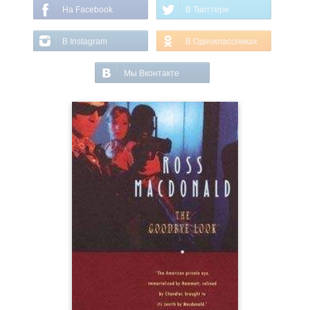
На Facebook
В Твиттере
В Instagram
В Одноклассниках
Мы Вконтакте