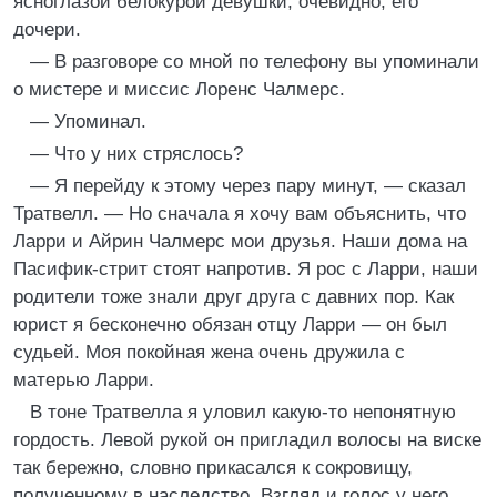
ясноглазой белокурой девушки, очевидно, его
дочери.
— В разговоре со мной по телефону вы упоминали
о мистере и миссис Лоренс Чалмерс.
— Упоминал.
— Что у них стряслось?
— Я перейду к этому через пару минут, — сказал
Тратвелл. — Но сначала я хочу вам объяснить, что
Ларри и Айрин Чалмерс мои друзья. Наши дома на
Пасифик-стрит стоят напротив. Я рос с Ларри, наши
родители тоже знали друг друга с давних пор. Как
юрист я бесконечно обязан отцу Ларри — он был
судьей. Моя покойная жена очень дружила с
матерью Ларри.
В тоне Тратвелла я уловил какую-то непонятную
гордость. Левой рукой он пригладил волосы на виске
так бережно, словно прикасался к сокровищу,
полученному в наследство. Взгляд и голос у него