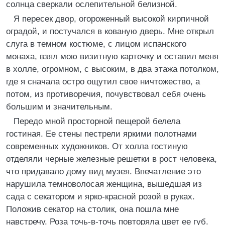
солнца сверкали ослепительной белизной.
Я пересек двор, огороженный высокой кирпичной
оградой, и постучался в кованую дверь. Мне открыл
слуга в темном костюме, с лицом испанского
монаха, взял мою визитную карточку и оставил меня
в холле, огромном, с высоким, в два этажа потолком,
где я сначала остро ощутил свое ничтожество, а
потом, из противоречия, почувствовал себя очень
большим и значительным.
Передо мной просторной пещерой белела
гостиная. Ее стены пестрели яркими полотнами
современных художников. От холла гостиную
отделяли черные железные решетки в рост человека,
что придавало дому вид музея. Впечатление это
нарушила темноволосая женщина, вышедшая из
сада с секатором и ярко-красной розой в руках.
Положив секатор на столик, она пошла мне
навстречу. Роза точь-в-точь повторяла цвет ее губ.