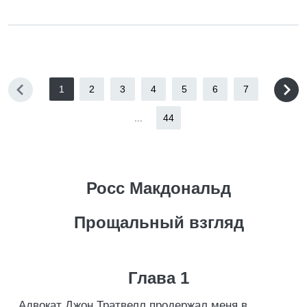
1
2
3
4
5
6
7
...
44
Росс Макдональд
Прощальный взгляд
Глава 1
Адвокат Джон Тратвелл продержал меня в