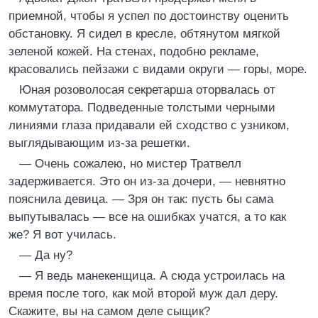
приемной, чтобы я успел по достоинству оценить
обстановку. Я сидел в кресле, обтянутом мягкой
зеленой кожей. На стенах, подобно рекламе,
красовались пейзажи с видами округи — горы, море.
Юная розоволосая секретарша оторвалась от
коммутатора. Подведенные толстыми черными
линиями глаза придавали ей сходство с узником,
выглядывающим из-за решетки.
— Очень сожалею, но мистер Тратвелл
задерживается. Это он из-за дочери, — невнятно
пояснила девица. — Зря он так: пусть бы сама
выпутывалась — все на ошибках учатся, а то как
же? Я вот училась.
— Да ну?
— Я ведь манекенщица. А сюда устроилась на
время после того, как мой второй муж дал деру.
Скажите, вы на самом деле сыщик?