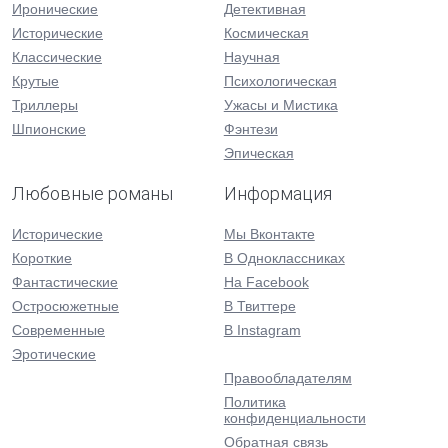
Иронические
Детективная
Исторические
Космическая
Классические
Научная
Крутые
Психологическая
Триллеры
Ужасы и Мистика
Шпионские
Фэнтези
Эпическая
Любовные романы
Информация
Исторические
Мы Вконтакте
Короткие
В Одноклассниках
Фантастические
На Facebook
Остросюжетные
В Твиттере
Современные
В Instagram
Эротические
Правообладателям
Политика
конфиденциальности
Обратная связь