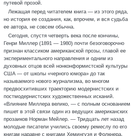
путевой прозой.
Лежащая перед читателем книга — из этого ряда,
но история ее создания, как, впрочем, и вся судьба
ее автора, не совсем обычна.
Сегодня, спустя четверть века после кончины,
Генри Миллер (1891 — 1980) почти безоговорочно
признан классиком американской прозы, главой ее
экспериментального направления и одним из
духовных отцов всей нонконформистской культуры
США — от школы «черного юмора» до так
называемого нового журнализма, во многом
предвосхитивших траекторию модернистских и
постмодернистских художественных исканий.
«Влияние Миллера велико, — с полным основанием
пишет в этой связи один из ведущих американских
прозаиков Норман Мейлер. — Тридцать лет назад
молодые писатели учились своему ремеслу по его
книгам наравне с книгами Хемингуэя и Фолкнера,