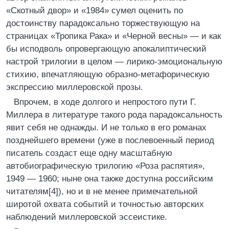
«Скотный двор» и «1984» сумел оценить по
достоинству парадоксально торжествующую на
страницах «Тропика Рака» и «Черной весны» — и как
бы исподволь опровергающую апокалиптический
настрой трилогии в целом — лирико-эмоциональную
стихию, впечатляющую образно-метафорическую
экспрессию миллеровской прозы.
Впрочем, в ходе долгого и непростого пути Г.
Миллера в литературе такого рода парадоксальность
явит себя не однажды. И не только в его романах
позднейшего времени (уже в послевоенный период
писатель создаст еще одну масштабную
автобиографическую трилогию «Роза распятия»,
1949 — 1960; ныне она также доступна российским
читателям[4]), но и в не менее примечательной
широтой охвата событий и точностью авторских
наблюдений миллеровской эссеистике.