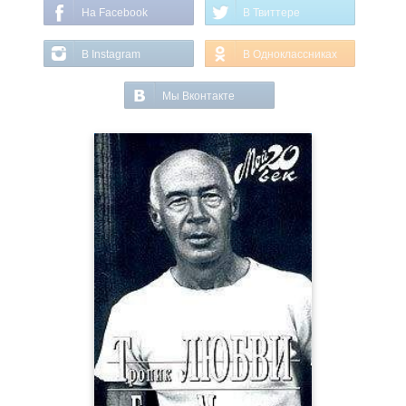
На Facebook
В Твиттере
В Instagram
В Одноклассниках
Мы Вконтакте