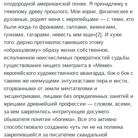
плодородной американской почве. Я принадлежу к
тяжелому древу прошлого. Мои корни, физические и
духовные, роднят меня с европейцами — с теми, кто
были когда-то франками, галлами, викингами,
гуннами, татарами, невесть кем еще»[2]. И хуже
того: дерзко противопоставившего этому
«образцовому» образу жизни собственное,
исполненное неисчислимых превратностей судьбы
существование нищего эмигранта в «Мекке»
европейского художественного авангарда, бок о бок с
такими же неимущими энтузиастами пера и кисти,
оторванными от земли мечтателями и
эксцентриками, лицами без определенных занятий и
жрицами древнейшей профессии — словом, всеми,
за кем закрепилось интригующее досужего
обывателя понятие «богема». Все это активно
способствовало созданию чуть ли не на полвека
закрепившейся за писателем скандальной