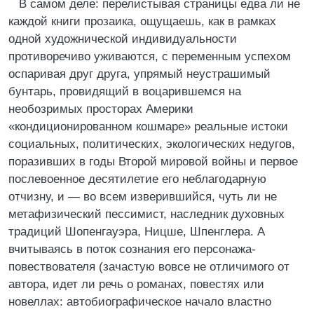
В самом деле: перелистывая страницы едва ли не
каждой книги прозаика, ощущаешь, как в рамках
одной художнической индивидуальности
противоречиво уживаются, с переменным успехом
оспаривая друг друга, упрямый неустрашимый
бунтарь, провидящий в воцарившемся на
необозримых просторах Америки
«кондиционированном кошмаре» реальные истоки
социальных, политических, экологических недугов,
поразивших в годы Второй мировой войны и первое
послевоенное десятилетие его неблагодарную
отчизну, и — во всем изверившийся, чуть ли не
метафизический пессимист, наследник духовных
традиций Шопенгауэра, Ницше, Шпенглера. А
вчитываясь в поток сознания его персонажа-
повествователя (зачастую вовсе не отличимого от
автора, идет ли речь о романах, повестях или
новеллах: автобиографическое начало властно