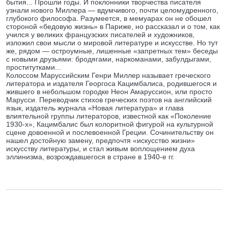
бытия... Прошли годы. И поклонники творчества писателя
узнали нового Миллера — вдумчивого, почти целомудренного,
глубокого философа. Разумеется, в мемуарах он не обошел
стороной «бедовую жизнь» в Париже, но рассказал и о том, как
учился у великих французских писателей и художников,
изложил свои мысли о мировой литературе и искусстве. Но тут
же, рядом — остроумные, лишенные «запретных тем» беседы
с новыми друзьями: бродягами, наркоманами, забулдыгами,
проститутками...
Колоссом Маруссийским Генри Миллер называет греческого
литератора и издателя Георгоса Кацимбалиса, родившегося и
жившего в небольшом городке Неон Амаруссион, или просто
Марусси. Переводчик стихов греческих поэтов на английский
язык, издатель журнала «Новая литература» и глава
влиятельной группы литераторов, известной как «Поколение
1930-х», Кацимбалис был колоритной фигурой на культурной
сцене довоенной и послевоенной Греции. Сочинительству он
нашел достойную замену, предпочтя «искусство жизни»
искусству литературы, и стал живым воплощением духа
эллинизма, возрождавшегося в стране в 1940-е гг.