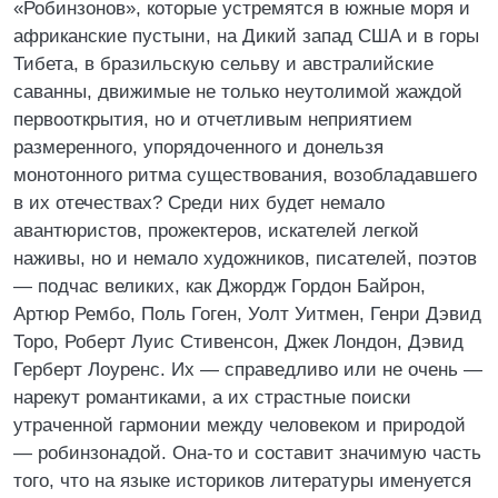
«Робинзонов», которые устремятся в южные моря и
африканские пустыни, на Дикий запад США и в горы
Тибета, в бразильскую сельву и австралийские
саванны, движимые не только неутолимой жаждой
первооткрытия, но и отчетливым неприятием
размеренного, упорядоченного и донельзя
монотонного ритма существования, возобладавшего
в их отечествах? Среди них будет немало
авантюристов, прожектеров, искателей легкой
наживы, но и немало художников, писателей, поэтов
— подчас великих, как Джордж Гордон Байрон,
Артюр Рембо, Поль Гоген, Уолт Уитмен, Генри Дэвид
Торо, Роберт Луис Стивенсон, Джек Лондон, Дэвид
Герберт Лоуренс. Их — справедливо или не очень —
нарекут романтиками, а их страстные поиски
утраченной гармонии между человеком и природой
— робинзонадой. Она-то и составит значимую часть
того, что на языке историков литературы именуется