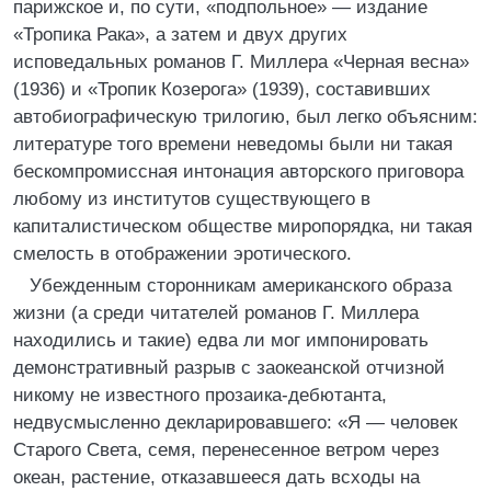
парижское и, по сути, «подпольное» — издание
«Тропика Рака», а затем и двух других
исповедальных романов Г. Миллера «Черная весна»
(1936) и «Тропик Козерога» (1939), составивших
автобиографическую трилогию, был легко объясним:
литературе того времени неведомы были ни такая
бескомпромиссная интонация авторского приговора
любому из институтов существующего в
капиталистическом обществе миропорядка, ни такая
смелость в отображении эротического.
Убежденным сторонникам американского образа
жизни (а среди читателей романов Г. Миллера
находились и такие) едва ли мог импонировать
демонстративный разрыв с заокеанской отчизной
никому не известного прозаика-дебютанта,
недвусмысленно декларировавшего: «Я — человек
Старого Света, семя, перенесенное ветром через
океан, растение, отказавшееся дать всходы на