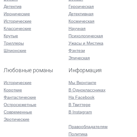
Детектив
Героическая
Иронические
Детективная
Исторические
Космическая
Классические
Научная
Крутые
Психологическая
Триллеры
Ужасы и Мистика
Шпионские
Фэнтези
Эпическая
Любовные романы
Информация
Исторические
Мы Вконтакте
Короткие
В Одноклассниках
Фантастические
На Facebook
Остросюжетные
В Твиттере
Современные
В Instagram
Эротические
Правообладателям
Политика