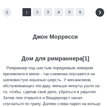
1
2
3
4
5
6
Джон Морресси
Дом для римраннера[1]
Римраннер под шестым порядковым номером
приземлился мягко - так снежинка опускается на
шелковистую кошачью шерсть. У механизмов,
обслуживающих посадку, меньше минуты ушло на
то, чтобы, сделав своё дело, убраться в укрытие.
Затем люк открылся и Вандерхорст начал
спускаться по трапу. Далеко слева парил на кольце