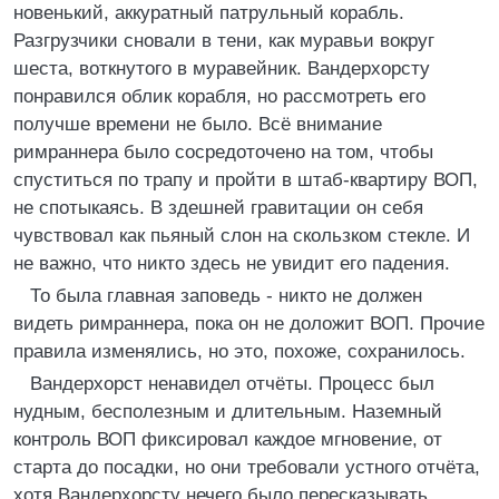
новенький, аккуратный патрульный корабль.
Разгрузчики сновали в тени, как муравьи вокруг
шеста, воткнутого в муравейник. Вандерхорсту
понравился облик корабля, но рассмотреть его
получше времени не было. Всё внимание
римраннера было сосредоточено на том, чтобы
спуститься по трапу и пройти в штаб-квартиру ВОП,
не спотыкаясь. В здешней гравитации он себя
чувствовал как пьяный слон на скользком стекле. И
не важно, что никто здесь не увидит его падения.
То была главная заповедь - никто не должен
видеть римраннера, пока он не доложит ВОП. Прочие
правила изменялись, но это, похоже, сохранилось.
Вандерхорст ненавидел отчёты. Процесс был
нудным, бесполезным и длительным. Наземный
контроль ВОП фиксировал каждое мгновение, от
старта до посадки, но они требовали устного отчёта,
хотя Вандерхорсту нечего было пересказывать,