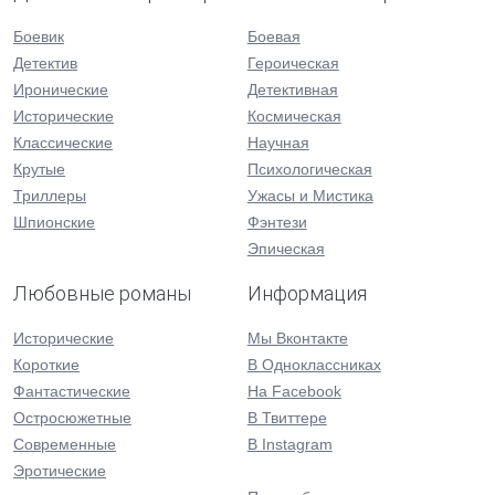
Боевик
Боевая
Детектив
Героическая
Иронические
Детективная
Исторические
Космическая
Классические
Научная
Крутые
Психологическая
Триллеры
Ужасы и Мистика
Шпионские
Фэнтези
Эпическая
Любовные романы
Информация
Исторические
Мы Вконтакте
Короткие
В Одноклассниках
Фантастические
На Facebook
Остросюжетные
В Твиттере
Современные
В Instagram
Эротические