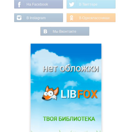
На Facebook
В Твиттере
В Instagram
В Одноклассниках
Мы Вконтакте