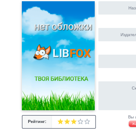
Наз
Издател
Ск
Вы 
Рейтинг:
Ж