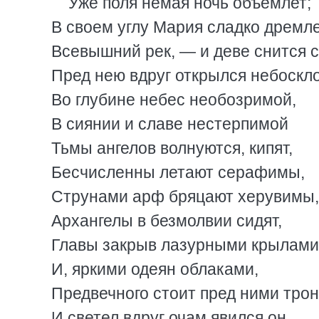
Уже поля немая ночь объемлет;
В своем углу Мария сладко дремле
Всевышний рек, — и деве снится с
Пред нею вдруг открылся небоскло
Во глубине небес необозримой,
В сиянии и славе нестерпимой
Тьмы ангелов волнуются, кипят,
Бесчисленны летают серафимы,
Струнами арф бряцают херувимы,
Архангелы в безмолвии сидят,
Главы закрыв лазурными крылами
И, яркими одеян облаками,
Предвечного стоит пред ними трон
И светел вдруг очам явился он…