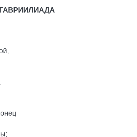
ГАВРИИЛИАДА
ой,
,
конец
вы;