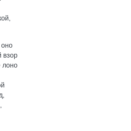
кой,
 оно
 взор
е лоно
ой
д,
,