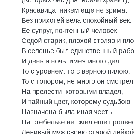
(Которых бес для гибели хранит),
Красавица, никем еще не зрима,
Без прихотей вела спокойный век.
Ее супруг, почтенный человек,
Седой старик, плохой столяр и пло
В селенье был единственный рабо
И день и ночь, имея много дел
То с уровнем, то с верною пилою,
То с топором, не много он смотрел
На прелести, которыми владел,
И тайный цвет, которому судьбою
Назначена была иная честь,
На стебельке не смел еще процвес
Ленивый муж своею старой лейко