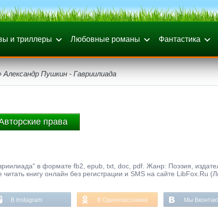
вы и триллеры
Любовные романы
Фантастика
 Александр Пушкин - Гавриилиада
Авторские права
иилиада" в формате fb2, epub, txt, doc, pdf. Жанр: Поэзия, издате
 читать книгу онлайн без регистрации и SMS на сайте LibFox.Ru (
В Instagram
В Одноклассниках
Мы Вконтак