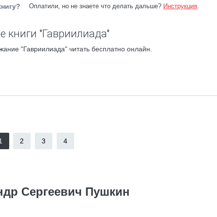
книгу?
Оплатили, но не знаете что делать дальше?
Инструкция
.
е книги "Гавриилиада"
жание "Гавриилиада" читать бесплатно онлайн.
1
2
3
4
ндр Сергеевич Пушкин