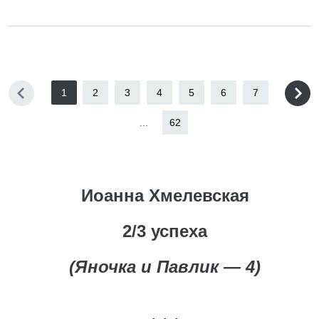
1
2
3
4
5
6
7
...
62
Иоанна Хмелевская
2/3 успеха
(Яночка и Павлик — 4)