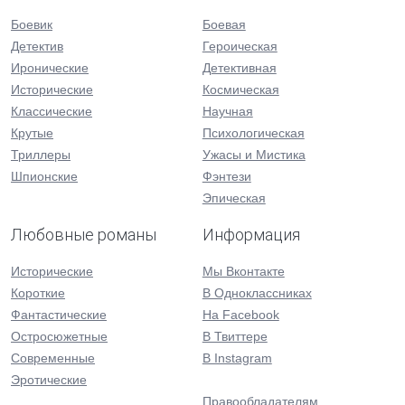
Боевик
Боевая
Детектив
Героическая
Иронические
Детективная
Исторические
Космическая
Классические
Научная
Крутые
Психологическая
Триллеры
Ужасы и Мистика
Шпионские
Фэнтези
Эпическая
Любовные романы
Информация
Исторические
Мы Вконтакте
Короткие
В Одноклассниках
Фантастические
На Facebook
Остросюжетные
В Твиттере
Современные
В Instagram
Эротические
Правообладателям