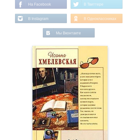
На Facebook
В Твиттере
В Instagram
В Одноклассниках
Мы Вконтакте