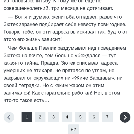
из головы женитьбу. К тому же он ещё не
совершеннолетний, три месяца не дотягивает.
— Вот я и думаю, женитьба отпадает, разве что
Зютек заранее подбирает себе невесту повыгоднее.
Говорю тебе, он эти адреса выискивал так, будто от
этого его жизнь зависит!
Чем больше Павлик раздумывал над поведением
Зютека на почте, тем больше убеждался — тут
какая-то тайна. Правда, Зютек списывал адреса
умерших не втихаря, не прятался по углам, не
закрывал от окружающих ни «Жиче Варшавы», ни
своей тетрадки. Но с каким жаром он этим
занимался! Как старательно работал! Нет, в этом
что-то такое есть…
1
2
3
4
5
6
7
...
62