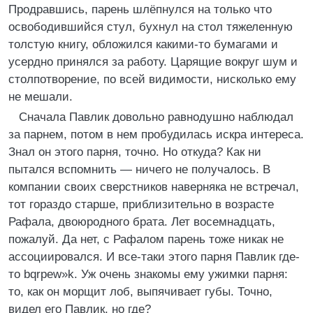
Продравшись, парень шлёпнулся на только что
освободившийся стул, бухнул на стол тяжеленную
толстую книгу, обложился какими-то бумагами и
усердно принялся за работу. Царящие вокруг шум и
столпотворение, по всей видимости, нисколько ему
не мешали.
Сначала Павлик довольно равнодушно наблюдал
за парнем, потом в нем пробудилась искра интереса.
Знал он этого парня, точно. Но откуда? Как ни
пытался вспомнить — ничего не получалось. В
компании своих сверстников наверняка не встречал,
тот гораздо старше, приблизительно в возрасте
Рафала, двоюродного брата. Лет восемнадцать,
пожалуй. Да нет, с Рафалом парень тоже никак не
ассоциировался. И все-таки этого парня Павлик где-
то bqrpew»k. Уж очень знакомы ему ужимки парня:
то, как он морщит лоб, выпячивает губы. Точно,
видел его Павлик, но где?