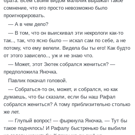
брата. Всем своим видом мальчик выражал такое
сомнение, что его просто невозможно было
проигнорировать.
— А в чем дело?
— В том, что он выискивал эти некрологи как-то
так.., так, что ясно было — искал сам по себе, а не
потому, что ему велели. Видела бы ты его! Как будто
от этого зависело.., уж и не знаю что.
— Может, этот Зютек собрался жениться? —
предположила Яночка.
Павлик покачал головой.
— Собраться-то он, может, и собрался, но как
думаешь, что бы сказали, если бы наш Рафал
собрался жениться? А тому приблизительно столько
же лет.
— Глупый вопрос! — фыркнула Яночка. — Тут бы
такое поднялось! И Рафалу быстренько бы выбили