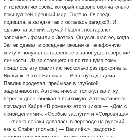
и телефон человека, который недавно окончательно
покинул сей бренный мир. Тщетно. Очередь
подошла, а загадка так и осталась загадкой. И
однако на всякий случай Павлик постарался
запомнить фамилию Зютека. Он услышал её, когда
Зютек сдавал в соседнем окошечке телефонную
книгу и получал оставленное в залог удостоверение
личности. Из-за стоящего на почте шума тому
пришлось эту фамилию несколько раз прокричать.
Вильчак. Зютек Вильчак — Весь путь до дома
Павлик проделал, пребывая в глубокой
задумчивости. Автоматически толкнул калитку,
пересёк двор, вбежал в прихожую. Автоматически
погладил Хабра <В романах этого цикла — «Дом с
привидениями», «Особые заслуги» и «Сокровища»
— кличка собаки давалась в переводе на русский
язык. Chaber (лольск.) — Василёк.>, радостно
приветствовавшего его, автоматически отдал