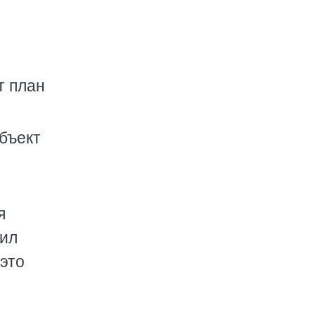
т план
объект
я
дил
 это