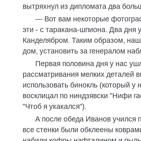
вытряхнул из дипломата два больш
— Вот вам некоторые фотографи
эти - с таракана-шпиона. Два дня 
Канделябром. Таким образом, наша
дом, установить за генералом наб
Первая половина дня у нас уш
рассматривания мелких деталей вм
использовать бинокль (который у 
восклицал по ниндзявски "Нифи гас
"Чтоб я укакался").
А после обеда Иванов учился п
все стенки были обклеены коврам
набили кофры нафталином и пылью