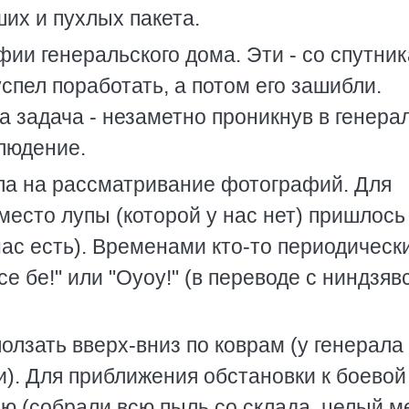
их и пухлых пакета.
и генеральского дома. Эти - со спутник
успел поработать, а потом его зашибли.
 задача - незаметно проникнув в генера
людение.
ла на рассматривание фотографий. Для
есто лупы (которой у нас нет) пришлось
нас есть). Временами кто-то периодическ
е бе!" или "Оуоу!" (в переводе с ниндзявс
олзать вверх-вниз по коврам (у генерала
и). Для приближения обстановки к боево
 (собрали всю пыль со склада, целый м