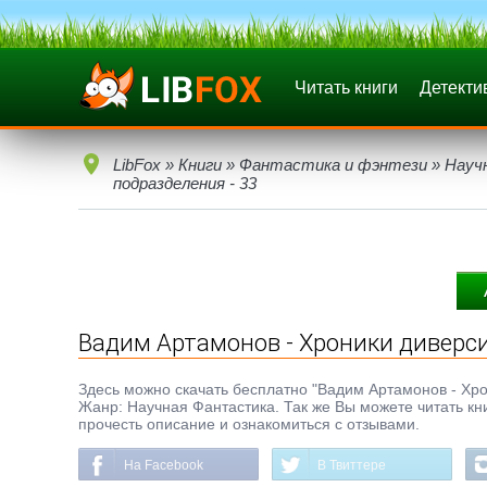
Читать книги
Детекти
LibFox
»
Книги
»
Фантастика и фэнтези
»
Науч
подразделения - 33
Вадим Артамонов - Хроники диверси
Здесь можно скачать бесплатно "Вадим Артамонов - Хрони
Жанр: Научная Фантастика. Так же Вы можете читать кн
прочесть описание и ознакомиться с отзывами.
На Facebook
В Твиттере