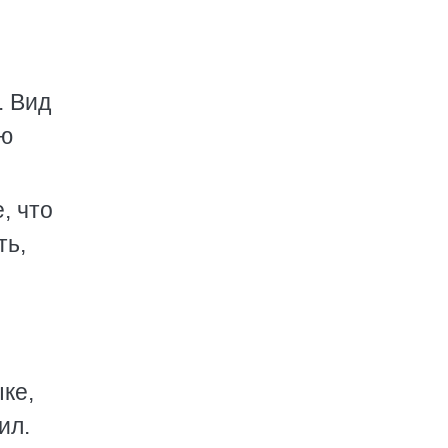
. Вид
ию
, что
ть,
ыке,
ил.