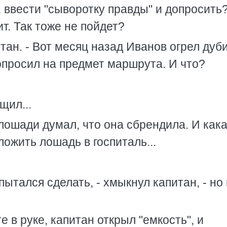
, ввести "сыворотку правды" и допросить
т. Так тоже не пойдет?
итан. - Вот месяц назад Иванов огрел дуб
допросил на предмет маршрута. И что?
щил...
 лошади думал, что она сбрендила. И кака
ожить лошадь в госпиталь...
пытался сделать, - хмыкнул капитан, - но
 в руке, капитан открыл "емкость", и