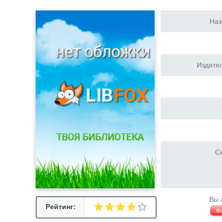
Наз
Издател
Ск
Вы 
Рейтинг:
Ж