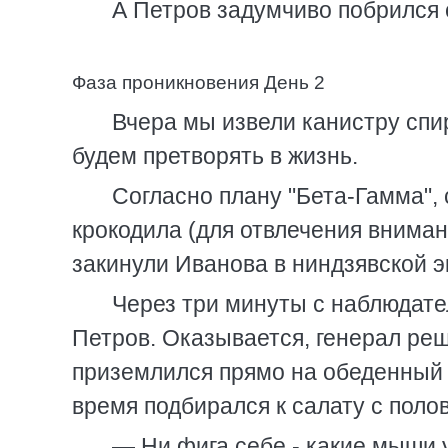
А Петров задумчиво побрился
Фаза проникновения День 2
Вчера мы извели канистру спир
будем претворять в жизнь.
Согласно плану "Бета-Гамма", 
крокодила (для отвлечения вниман
закинули Иванова в ниндзявской э
Через три минуты с наблюдате
Петров. Оказывается, генерал реш
приземлился прямо на обеденный с
время подбирался к салату с поло
— Ни фига себе - какие мыши у 