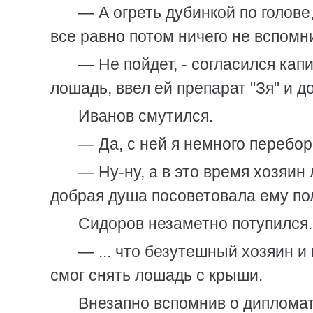
— А огреть дубинкой по голове
все равно потом ничего не вспомни
— Не пойдет, - согласился кап
лошадь, ввел ей препарат "Зя" и 
Иванов смутился.
— Да, с ней я немного перебор
— Ну-ну, а в это время хозяин
добрая душа посоветовала ему пол
Сидоров незаметно потупился.
— ... что безутешный хозяин и 
смог снять лошадь c крыши.
Внезапно вспомнив о дипломате