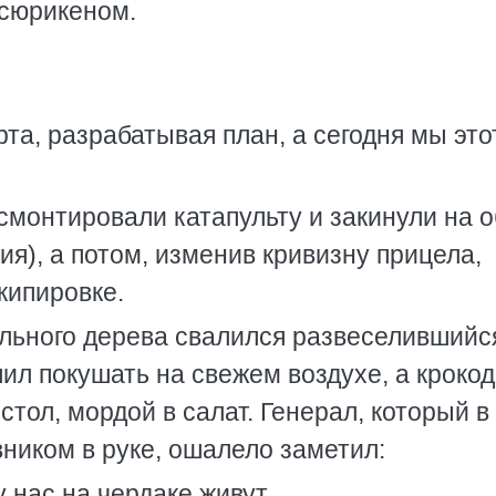
 сюрикеном.
та, разрабатывая план, а сегодня мы это
смонтировали катапульту и закинули на 
ия), а потом, изменив кривизну прицела,
кипировке.
льного дерева свалился развеселившийс
ил покушать на свежем воздухе, а кроко
тол, мордой в салат. Генерал, который в
вником в руке, ошалело заметил:
нас на чердаке живут...