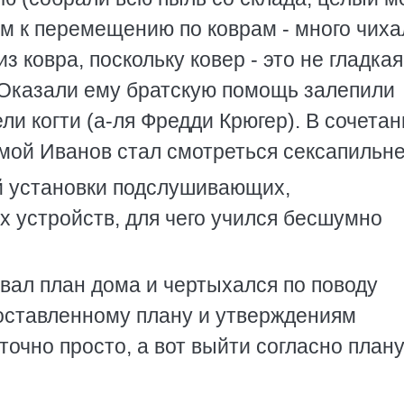
м к перемещению по коврам - много чиха
 ковра, поскольку ковер - это не гладкая
. Оказали ему братскую помощь залепили
ли когти (а-ля Фредди Крюгер). В сочетан
ой Иванов стал смотреться сексапильне
 установки подслушивающих,
устройств, для чего учился бесшумно
ал план дома и чертыхался по поводу
составленному плану и утверждениям
точно просто, а вот выйти согласно план