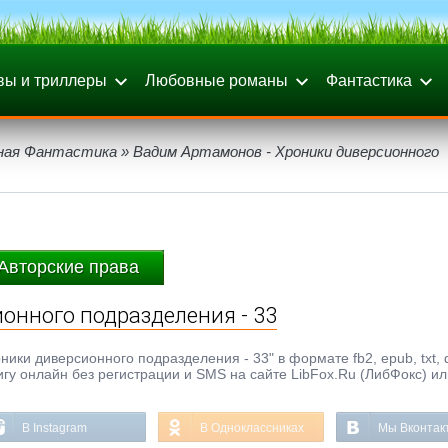
вы и триллеры
Любовные романы
Фантастика
ная Фантастика
» Вадим Артамонов - Хроники диверсионного
Авторские права
онного подразделения - 33
ки диверсионного подразделения - 33" в формате fb2, epub, txt, d
игу онлайн без регистрации и SMS на сайте LibFox.Ru (ЛибФокс) ил
В Instagram
В Одноклассниках
Мы Вконтак