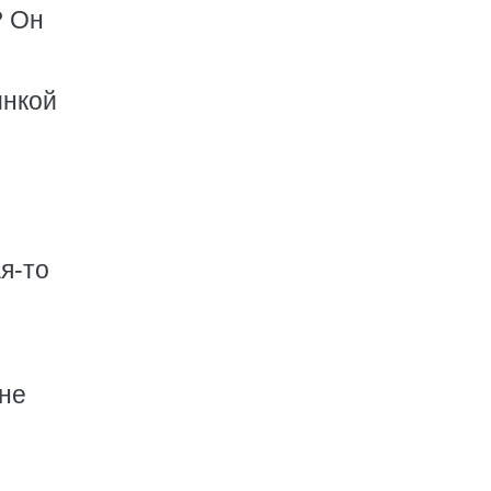
? Он
инкой
я-то
 не