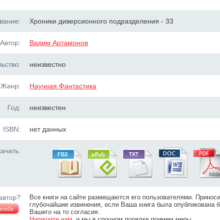
вание:
Хроники диверсионного подразделения - 33
Автор:
Вадим Артамонов
ьство:
неизвестно
Жанр:
Научная Фантастика
Год:
неизвестен
ISBN:
нет данных
ачать:
автор?
Все книги на сайте размещаются его пользователями. Принос
глубочайшие извинения, если Ваша книга была опубликована б
алоба
Вашего на то согласия.
Напишите нам
, и мы в срочном порядке примем меры.