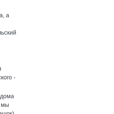
а, а
льский
и
кого -
 дома
й мы
ешок).