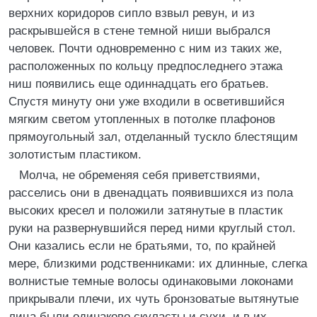
верхних коридоров сипло взвыл ревун, и из
раскрывшейся в стене темной ниши выбрался
человек. Почти одновременно с ним из таких же,
расположенных по кольцу предпоследнего этажа
ниш появились еще одиннадцать его братьев.
Спустя минуту они уже входили в осветившийся
мягким светом утопленных в потолке плафонов
прямоугольный зал, отделанный тускло блестящим
золотистым пластиком.
Молча, не обременяя себя приветствиями,
расселись они в двенадцать появившихся из пола
высоких кресел и положили затянутые в пластик
руки на развернувшийся перед ними круглый стол.
Они казались если не братьями, то, по крайней
мере, близкими родственниками: их длинные, слегка
волнистые темные волосы одинаковыми локонами
прикрывали плечи, их чуть бронзоватые вытянутые
лица были одинаково скуласты и сухи, и в их