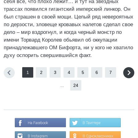
себя все, что плохо лежит… и тут на звездных
трассах появился гигантский имперский линкор. Он
был страшен в своей мощи. Целый ряд невероятных
по дерзости, зловеще кровавых налетов сделал свое
дело – мир вздрогнул, и когда черный монстр по
имени Торвард Королев обьявил об оккупации
принадлежавшего ОМ Бифорта, ни у кого не хватило
духу оспорить свершившийся факт.
1
2
3
4
5
6
7
...
24
На Facebook
В Твиттере
В Instagram
В Одноклассниках