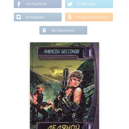
На Facebook
В Твиттере
В Instagram
В Одноклассниках
Мы Вконтакте