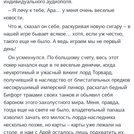
индивидуального аудиополя.
– Я лечу к тебе, Ара… у меня очень веселые
новости.
Что ж, сказал он себе, раскуривая новую сигару – в
нашей игре бывает всякое… хотя, если уж честно,
такого еще не было. А ведь играем мы не первый
день!
Он усмехнулся. По большому счету, весь этот
покер начался еще в те веселые денечки, когда
неукротимый и ужасный викинг лорд Торвард,
получивший в наследство от блистательных предков
несокрушимый имперский линкор, раскатал бедный
Бифорт траками своих танков и обьявил себя
бароном этого захолустного мира. Меня, правда,
тогда еще на свете не было, владетельный папаша
изволил зачать его милость лорда-наследника
несколько позже, но карты – карты уже лежали на
столе, и нам с Арой осталось лишь подхватить их,