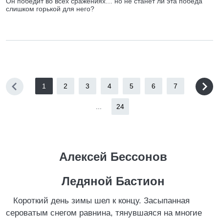
Он победит во всех сражениях… но не станет ли эта победа
слишком горькой для него?
1
2
3
4
5
6
7
...
24
Алексей Бессонов
Ледяной Бастион
Короткий день зимы шел к концу. Засыпанная
сероватым снегом равнина, тянувшаяся на многие