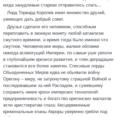
когда занудливые старики отправились спать…
Лорд Торвард Королев имел множество друзей,
умеющих дать добрый совет.
Друзья сделали его человеком, способным
переплавить в звонкую монету любой катаклизм
смутного времени, а время тогда было именно что
смутное. Человеческие миры, жалкие обломки
некогда всемогущей Империи, по самые уши увязли
в глубочайшем кризисе развития, и тлен деградации
становился все более заметен. Спесивые лорды
Обьединенных Миров едва не обьявили войну
Орегону – миру, не затронутому страшной Войной и
последовавшим за ней Распадом, и сумевшему
сохранить некие крохи имперских технологий:
предприимчивость и богатство орегонских магнатов
жгли аристократам глаза; бесцеремонные
криминальные кланы Авроры уверенно гребли под