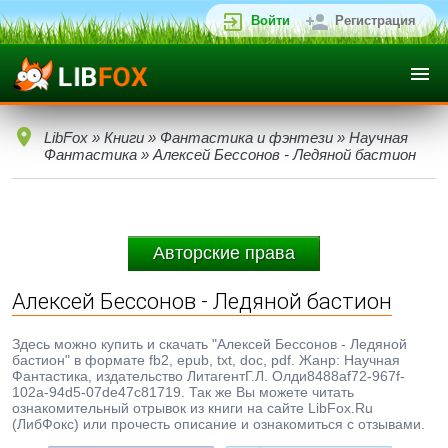
Войти
Регистрация
LibFox
»
Книги
»
Фантастика и фэнтези
»
Научная
Фантастика
» Алексей Бессонов - Ледяной бастион
Авторские права
Алексей Бессонов - Ледяной бастион
Здесь можно купить и скачать "Алексей Бессонов - Ледяной
бастион" в формате fb2, epub, txt, doc, pdf. Жанр: Научная
Фантастика, издательство ЛитагентГ.Л. Олди8488af72-967f-
102a-94d5-07de47c81719. Так же Вы можете читать
ознакомительный отрывок из книги на сайте LibFox.Ru
(ЛибФокс) или прочесть описание и ознакомиться с отзывами.