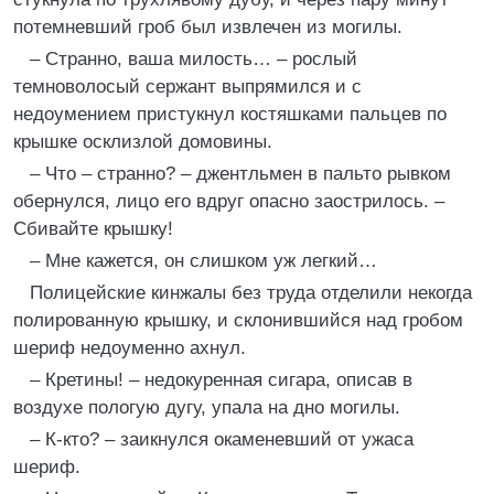
потемневший гроб был извлечен из могилы.
– Странно, ваша милость… – рослый
темноволосый сержант выпрямился и с
недоумением пристукнул костяшками пальцев по
крышке осклизлой домовины.
– Что – странно? – джентльмен в пальто рывком
обернулся, лицо его вдруг опасно заострилось. –
Сбивайте крышку!
– Мне кажется, он слишком уж легкий…
Полицейские кинжалы без труда отделили некогда
полированную крышку, и склонившийся над гробом
шериф недоуменно ахнул.
– Кретины! – недокуренная сигара, описав в
воздухе пологую дугу, упала на дно могилы.
– К-кто? – заикнулся окаменевший от ужаса
шериф.