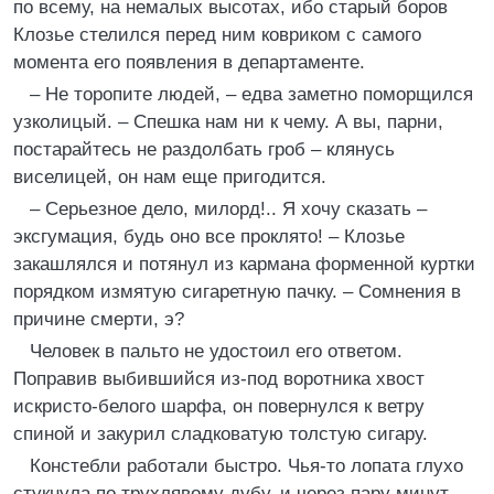
по всему, на немалых высотах, ибо старый боров
Клозье стелился перед ним ковриком с самого
момента его появления в департаменте.
– Не торопите людей, – едва заметно поморщился
узколицый. – Спешка нам ни к чему. А вы, парни,
постарайтесь не раздолбать гроб – клянусь
виселицей, он нам еще пригодится.
– Серьезное дело, милорд!.. Я хочу сказать –
эксгумация, будь оно все проклято! – Клозье
закашлялся и потянул из кармана форменной куртки
порядком измятую сигаретную пачку. – Сомнения в
причине смерти, э?
Человек в пальто не удостоил его ответом.
Поправив выбившийся из-под воротника хвост
искристо-белого шарфа, он повернулся к ветру
спиной и закурил сладковатую толстую сигару.
Констебли работали быстро. Чья-то лопата глухо
стукнула по трухлявому дубу, и через пару минут