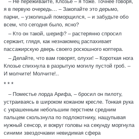
– Не переживайте, Клозье – я тоже. Точнее говоря,
я в первую очередь… – Закопайте это дерьмо,
парни, – узколицый поморщился, – и забудьте обо
всем, что сегодня было, ясно?
– Кто он такой, шериф? – растерянно спросил
сержант, глядя, как незнакомец распахивает
пассажирскую дверь своего роскошного коптера.
– Делайте, что вам говорят, олухи! – Короткая нога
Клозье спихнула в разрытую могилу пустой гроб. –
И молчите! Молчите!..
* * *
– Поместье лорда Арифа, – бросил он пилоту,
устраиваясь в широком кожаном кресле. Тонкая рука
с украшенным небольшим перстнем средним
пальцем скользнула по подлокотнику, нащупывая
нужный сенсор, и вокруг головы на секунду моргнула
синими звездочками невидимая сфера