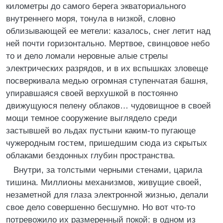
километры до самого берега экваториального
внутреннего моря, тонула в низкой, словно
облизывающей ее метели: казалось, снег летит над
ней почти горизонтально. Мертвое, свинцовое небо
то и дело ломали неровные алые стрелы
электрических разрядов, и в их вспышках зловеще
посверкивала медью огромная ступенчатая башня,
упиравшаяся своей верхушкой в постоянно
движущуюся пелену облаков… чудовищное в своей
мощи темное сооружение выглядело среди
застывшей во льдах пустыни каким-то пугающе
чужеродным гостем, пришедшим сюда из скрытых
облаками бездонных глубин пространства.
Внутри, за толстыми черными стенами, царила
тишина. Миллионы механизмов, живущие своей,
незаметной для глаза электронной жизнью, делали
свое дело совершенно бесшумно. Но вот что-то
потревожило их размеренный покой: в одном из