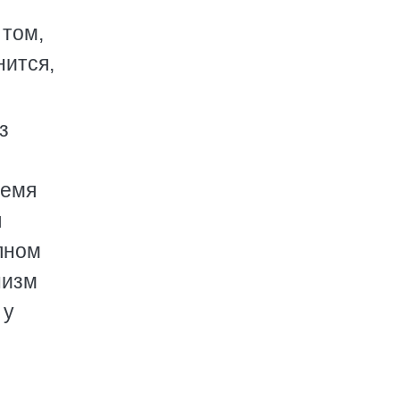
 том,
нится,
з
ремя
я
лном
низм
 у