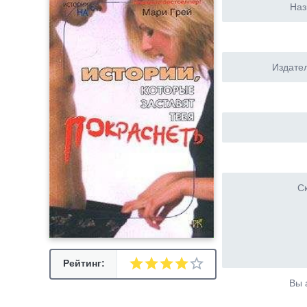
Наз
Издател
Ск
Рейтинг:
Вы 