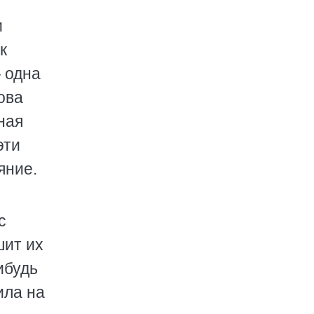
и
к
– одна
ова
ная
эти
яние.
с
шит их
ибудь
ила на