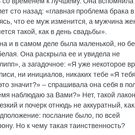
ь со временем к лучшему. Она вспомнила
ет сто назад: «главная проблема брака в
сь, что ее муж изменится, а мужчина же
нется такой, как в день свадьбы».
на и в самом деле была маленькой, но бе
елая. Она раскрыла ее и увидела не
ипп», а загадочное: «Я уже некоторое в
писи, ни инициалов, никаких тебе «Я теб
это значит?» – спрашивала она себя в по
емя наблюдаю за Вами?» Нет, такой лако
езкий и почерк отнюдь не аккуратный, как
дположение: послание было, по всей
ону. Но к чему такая таинственность?