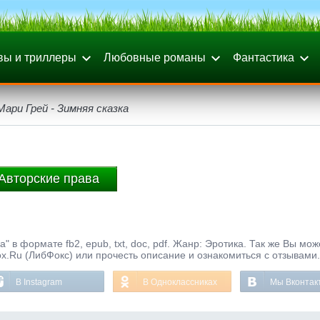
вы и триллеры
Любовные романы
Фантастика
Мари Грей - Зимняя сказка
Авторские права
" в формате fb2, epub, txt, doc, pdf. Жанр: Эротика. Так же Вы мож
ox.Ru (ЛибФокс) или прочесть описание и ознакомиться с отзывами.
В Instagram
В Одноклассниках
Мы Вконтак