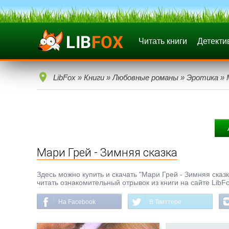
Читать книги
Детекти
LibFox
»
Книги
»
Любовные романы
»
Эротика
» 
Мари Грей - Зимняя сказка
Здесь можно купить и скачать "Мари Грей - Зимняя сказка
читать ознакомительный отрывок из книги на сайте LibF
На Facebook
В Твиттере