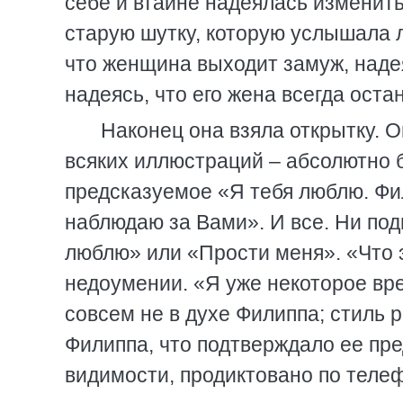
себе и втайне надеялась изменит
старую шутку, которую услышала л
что женщина выходит замуж, надея
надеясь, что его жена всегда оста
Наконец она взяла открытку. О
всяких иллюстраций – абсолютно б
предсказуемое «Я тебя люблю. Фил
наблюдаю за Вами». И все. Ни под
люблю» или «Прости меня». «Что 
недоумении. «Я уже некоторое вр
совсем не в духе Филиппа; стиль р
Филиппа, что подтверждало ее пре
видимости, продиктовано по телеф