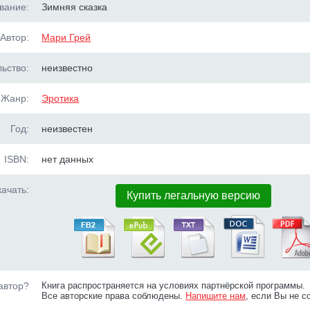
вание:
Зимняя сказка
Автор:
Мари Грей
ьство:
неизвестно
Жанр:
Эротика
Год:
неизвестен
ISBN:
нет данных
ачать:
Купить легальную версию
автор?
Книга распространяется на условиях партнёрской программы.
Все авторские права соблюдены.
Напишите нам
, если Вы не с