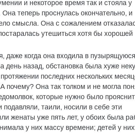
мении и некоторое время так и стояла у
. Она теперь проснулась окончательно, и
ело смысла. Она с сожалением отказалас
 постаралась утешиться хотя бы хорошей
я, даже когда она входила в пузырящуюс
ма день назад, обстановка была хуже неку
протяжении последних нескольких месяц
А почему? Она так толком и не могла пон
едомолвок, которые нужно было проясни
 подавляли, таили, носили в себе эти
и женаты уже пять лет, у обоих была ра
тнимала у них массу времени; детей у них