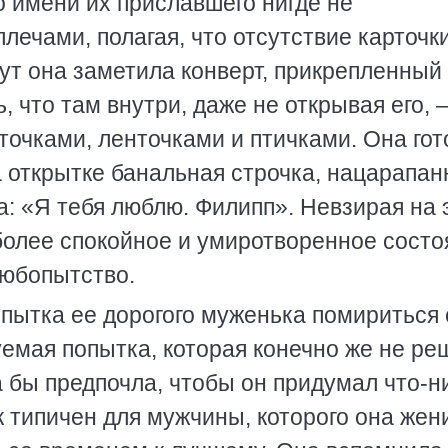
 имени их приславшего нигде не
ечами, полагая, что отсутствие карточк
т она заметила конверт, прикрепленный 
, что там внутри, даже не открывая его, 
еточками, ленточками и птичками. Она гот
на открытке банальная строчка, нацарапан
а: «Я тебя люблю. Филипп». Невзирая на 
более спокойное и умиротворенное состо
любопытство.
опытка ее дорогого муженька помириться 
емая попытка, которая конечно же не ре
 бы предпочла, чтобы он придумал что-н
к типичен для мужчины, которого она жен