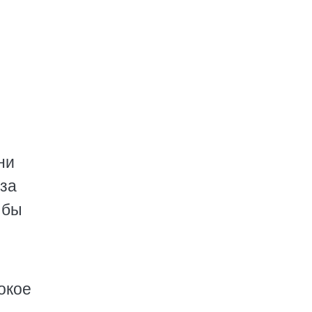
ни
 за
 бы
окое