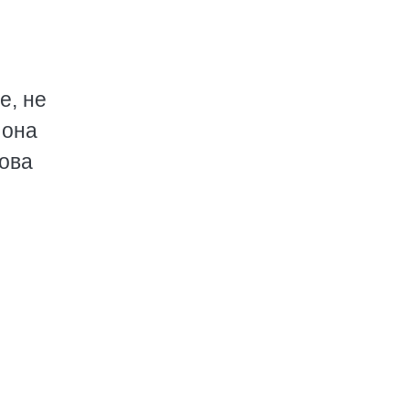
е, не
 она
лова