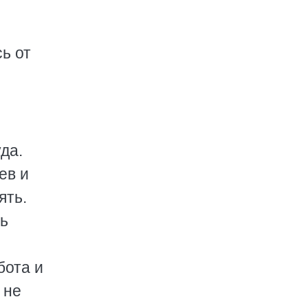
ь от
я
да.
ев и
ять.
ть
бота и
 не