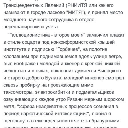
Трансцендентных Явлений (РHИИТЯ или как его
называют в городе ласково "МИТЯ"), я принял место
младшего научного сотрудника в отделе
перепланировки и учета.
"Галлюционистика - второе мое я" замаячил плакат
в стиле соцарта под нонконформистской крышей
института и подписью "Горбачев", на полотне
хлопавшем при поднимавшемся вдоль улице ветре,
был изображен молодой инженер с крепкой нижней
челюстью и в очках, поклонник думается Высоцкого
и старого доброго Булата, молодой инженер смотрел
сквозь пробирку на проезжающие мимо
таксомоторы, электрокибитки и подметальщиков
озвучивающих каждое утро Рязани мерным шорохом
метл, ":сфера неадекватных процессов сознания в
период наркотической интоксикации:", любил я
щегольнуть в еженедельном отчете за бравурными
словесами пряча научные недомолвки, стагнацию,