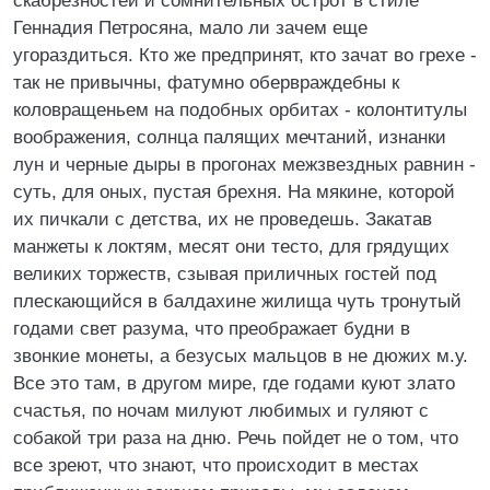
скабрезностей и сомнительных острот в стиле
Геннадия Петросяна, мало ли зачем еще
угораздиться. Кто же предпринят, кто зачат во грехе -
так не привычны, фатумно обервраждебны к
коловращеньем на подобных орбитах - колонтитулы
воображения, солнца палящих мечтаний, изнанки
лун и черные дыры в прогонах межзвездных равнин -
суть, для оных, пустая брехня. Hа мякине, которой
их пичкали с детства, их не проведешь. Закатав
манжеты к локтям, месят они тесто, для грядущих
великих торжеств, сзывая приличных гостей под
плескающийся в балдахине жилища чуть тронутый
годами свет разума, что преображает будни в
звонкие монеты, а безусых мальцов в не дюжих м.у.
Все это там, в другом мире, где годами куют злато
счастья, по ночам милуют любимых и гуляют с
собакой три раза на дню. Речь пойдет не о том, что
все зреют, что знают, что происходит в местах