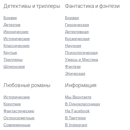
Детективы и триллеры
Фантастика и фэнтези
Боевик
Боевая
Детектив
Героическая
Иронические
Детективная
Исторические
Космическая
Классические
Научная
Крутые
Психологическая
Триллеры
Ужасы и Мистика
Шпионские
Фэнтези
Эпическая
Любовные романы
Информация
Исторические
Мы Вконтакте
Короткие
В Одноклассниках
Фантастические
На Facebook
Остросюжетные
В Твиттере
Современные
В Instagram