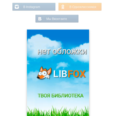
В Instagram
В Одноклассниках
Мы Вконтакте