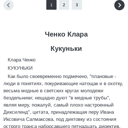
1
2
3
Ченко Клара
Кукуньки
Клара Ченко
КУКУHЬКИ
Как было своевременно подмечено, "плановые -
люди в понятиях, покуривающие натощак и в охотку,
весьма модные в светских кругах молодежи
бездельники; нещадно дуют "в медные трубы",
являя миру, пожалуй, самый плохо настроенный
Диксиленд", цитата, принадлежащая перу Ивана
Иксовича Салмаксова, под диктовку из состояния
острого транса набросавшего пятнадцать директив,