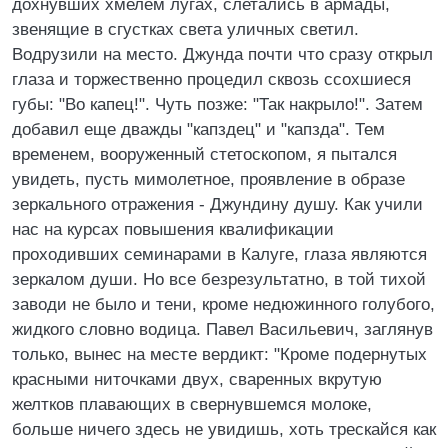
дохнувших хмелем лугах, слетались в армады,
звенящие в сгустках света уличных светил.
Водрузили на место. Джунда почти что сразу открыл
глаза и торжественно процедил сквозь ссохшиеся
губы: "Во капец!". Чуть позже: "Так накрыло!". Затем
добавил еще дважды "капздец" и "капзда". Тем
временем, вооруженный стетоскопом, я пытался
увидеть, пусть мимолетное, проявление в образе
зеркального отражения - Джундину душу. Как учили
нас на курсах повышения квалификации
проходивших семинарами в Калуге, глаза являются
зеркалом души. Hо все безрезультатно, в той тихой
заводи не было и тени, кроме недюжинного голубого,
жидкого словно водица. Павел Васильевич, заглянув
только, вынес на месте вердикт: "Кроме подернутых
красными ниточками двух, сваренных вкрутую
желтков плавающих в свернувшемся молоке,
больше ничего здесь не увидишь, хоть трескайся как