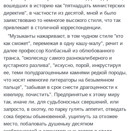
вошедших в историю как "пятнадцать министерских
директив", в частности из десятой, мной и было
заимствовано то немногое высокого стиля, что так
привлекает в столичной корреспонденции.
"Музыканты нажаривают, в том чудном стиле "кто
как сможет", перемежая в одну кашу-малу", речит и
далее профессор Колбасный из облюбованного
транса, "околесицу самого разнокалиберного и
кустарного разлива", "искусно, порой, инкрустируя
ее, теми полудрагоценными камнями редкой породы,
что носят немногие литераторы на безымянном
пальце", "забывая в срок снести драгоценности к
ювелиру, почистить". Предпринятые к этому миру
так, иначе ли, для судьбоносных свершений, или
запросто, в охотку, по парку гулять аппетит, отведать
сока березы обыкновенной, ущипнуть за отхожее
место, побаловать душеньку десятком