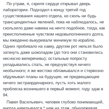
По утрам, я, скрипя сердце открывал дверь
лаборатории. Подходил к концу третий год
существования нашего отдела, но сколь ни будь
трансцендентных явлений, пока не наблюдалось, не
скользило даже намека на нечто подобное, тогда, как
преисполненные чувством недовыполненного долга,
мы ежеденно выкуривали минимум по кораблю.
Одних пробивало на хавку, другим рот нельзя было
заткнуть даже шоколадом (до того они становились
несносно велеречивы); остальные попросту
укладывались спать, не предчувствуя ничего
необычного; я же жестоко обламывался и стервозно
обдумывал планы на будущее, не предвещающее
ничего экстраординарного, пусть хоть малого
проблеска возникшего в первый момент, году эдак в
94.
Павел Васильевич, человек глубоко понимающий,
иногда наведывался * нам на этаж, обнадеживая