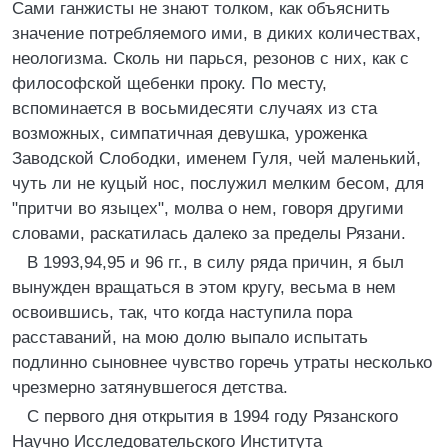
Сами ганжисты не знают толком, как объяснить
значение потребляемого ими, в диких количествах,
неологизма. Сколь ни парься, резонов с них, как с
философской щебенки проку. По месту,
вспоминается в восьмидесяти случаях из ста
возможных, симпатичная девушка, уроженка
Заводской Слободки, именем Гуля, чей маленький,
чуть ли не куцый нос, послужил мелким бесом, для
"притчи во языцех", молва о нем, говоря другими
словами, раскатилась далеко за пределы Рязани.
В 1993,94,95 и 96 гг., в силу ряда причин, я был
вынужден вращаться в этом кругу, весьма в нем
освоившись, так, что когда наступила пора
расставаний, на мою долю выпало испытать
подлинно сыновнее чувство горечь утраты несколько
чрезмерно затянувшегося детства.
С первого дня открытия в 1994 году Рязанского
Hаучно Исследовательского Института