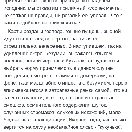
приближенных законам природы, мы заденем
исподник, мы отхватим приличный кусочек мечты,
не стяжая ни правды, ни регалий ее, уповая - что с
нами подобного не приключиться.
Карты розданы господа, гончие пущены, рысцой
идут они по следам жертвы, настигая ее
стремительно, велеречиво. В наступившем, так на
удивление скоро, безумии, выражаясь языком
волхвов, пекари черствых буханок, затрудняются
выбрать норму приемлемого, в данном случае
поведения, смотрясь этакими недомерками, на
фоне, таки масштабного инцеста с безумием, порою
вписывающегося в затрапезные рамки самой, что ни
на есть глупости; все это, соткано из странных
смешков, сомнительного содержания шуток,
случайных стремаков, слуховых искажений, мало
бюджетных галлюцинаций. Именно тогда, частенько
вертится на слуху необычайное слово - "кукунька".