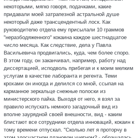
некоторыми, мягко говоря, подачками, какие
придавали моей затрапезной астральной душе
некоторый даже трансцендентный лоск. Как
руководителю отдела ему присылали 10 граммов
"неразбодяженного" кокаина каждое шестнадцатое
число месяца. Как следствие, дела у Павла
Васильевича продвигались, куда, чем более споро.
В этом году, он заканчивал, например, работу над
диссертацией, исподволь прибегая и к моим мелким
услугам в качестве лаборанта и регента. Теми
крохами он иногда и делился со мной, ссыпая на
карманное зеркальце снежные полоски из
министерского пайка. Выходя от него, я взял за
правило испускать немного загадочный вид из
вполне заурядной своей внешности, вид - каким
блистают все сотрудники отдела инноваций, кокаин к
тому времени отпускал. "Сколько лет я проторчу в
этом злосчастном плановом учетном? - обращалась