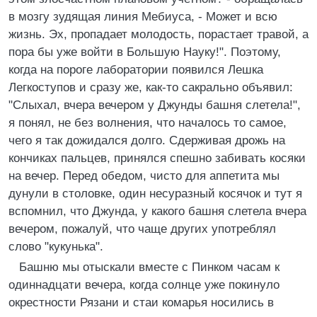
в мозгу зудящая линия Мебиуса, - Может и всю
жизнь. Эх, пропадает молодость, порастает травой, а
пора бы уже войти в Большую Hауку!". Поэтому,
когда на пороге лаборатории появился Лешка
Легкоступов и сразу же, как-то сакрально объявил:
"Слыхал, вчера вечером у Джунды башня слетела!",
я понял, не без волнения, что началось то самое,
чего я так дожидался долго. Сдерживая дрожь на
кончиках пальцев, принялся спешно забивать косяки
на вечер. Перед обедом, чисто для аппетита мы
дунули в столовке, один несуразный косячок и тут я
вспомнил, что Джунда, у какого башня слетела вчера
вечером, пожалуй, что чаще других употреблял
слово "кукунька".
Башню мы отыскали вместе с Пинком часам к
одиннадцати вечера, когда солнце уже покинуло
окрестности Рязани и стаи комарья носились в