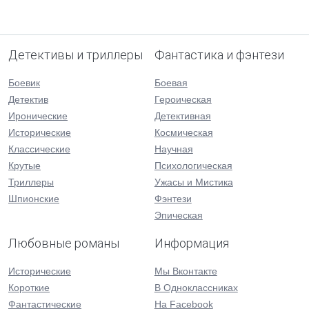
Детективы и триллеры
Фантастика и фэнтези
Боевик
Боевая
Детектив
Героическая
Иронические
Детективная
Исторические
Космическая
Классические
Научная
Крутые
Психологическая
Триллеры
Ужасы и Мистика
Шпионские
Фэнтези
Эпическая
Любовные романы
Информация
Исторические
Мы Вконтакте
Короткие
В Одноклассниках
Фантастические
На Facebook