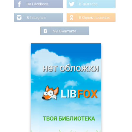
На Facebook
В Твиттере
В Instagram
В Одноклассниках
Мы Вконтакте