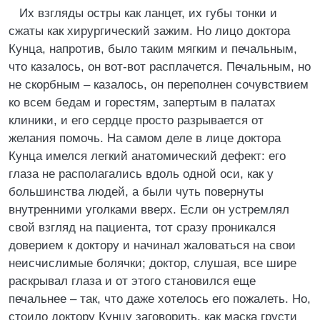
Их взгляды остры как ланцет, их губы тонки и
сжаты как хирургический зажим. Но лицо доктора
Кунца, напротив, было таким мягким и печальным,
что казалось, он вот-вот расплачется. Печальным, но
не скорбным – казалось, он переполнен сочувствием
ко всем бедам и горестям, запертым в палатах
клиники, и его сердце просто разрывается от
желания помочь. На самом деле в лице доктора
Кунца имелся легкий анатомический дефект: его
глаза не располагались вдоль одной оси, как у
большинства людей, а были чуть повернуты
внутренними уголками вверх. Если он устремлял
свой взгляд на пациента, тот сразу проникался
доверием к доктору и начинал жаловаться на свои
неисчислимые болячки; доктор, слушая, все шире
раскрывал глаза и от этого становился еще
печальнее – так, что даже хотелось его пожалеть. Но,
стоило доктору Кунцу заговорить, как маска грусти