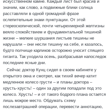
искусственном камне. Каждый лист был красив и
значим, как слово, а подвижные блики солнца
расставляли в одной громадной фразе
ослепительные знаки пунктуации. От этой
стереоскопической, почти четырехмерной желтизны
веяло спокойствием и фундаментальной тишиной
жизни – мелкие шуршания листьев тишины не
нарушали – они несли тишину на себе, и казалось,
будто полчище карликов осторожно уносит спящего
гиганта. Так уходила осень, разбрасывая напоследок
последние ясные дни.
Сейчас доктор Кунц сидел в своем кабинете у
открытого окна и смотрел, как тихий вечер катит
медленное колесо грусти – и планы доктора –
хрусть-хрусть! – один за другим попадали под это
колесо. Хрусть! – и от такого бодрого плана остается
лишь мокрое место. Обдумать схему
послезавтрашней операции, перевести аннотацию,