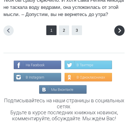
тебя бы сразу скрючило. И хотя сама Регина никогда
не таскала воду ведрами, она успокоилась от этой
мысли. – Допустим, вы не вернетесь до утра?
1
2
3
На Facebook
В Твиттере
В Instagram
В Одноклассниках
Мы Вконтакте
Подписывайтесь на наши страницы в социальных
сетях.
Будьте в курсе последних книжных новинок,
комментируйте, обсуждайте. Мы ждём Вас!