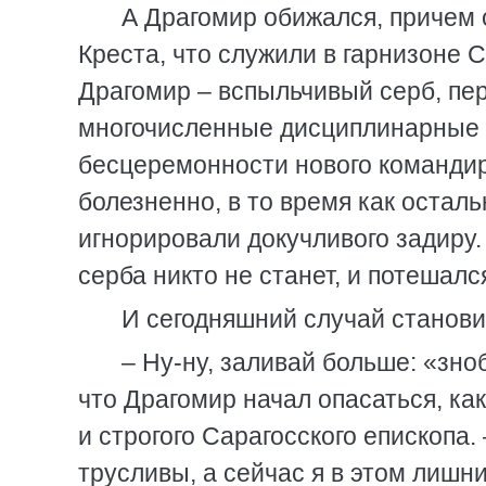
А Драгомир обижался, причем
Креста, что служили в гарнизоне С
Драгомир – вспыльчивый серб, пе
многочисленные дисциплинарные н
бесцеремонности нового командира
болезненно, в то время как остал
игнорировали докучливого задиру. 
серба никто не станет, и потешал
И сегодняшний случай станови
– Ну-ну, заливай больше: «зно
что Драгомир начал опасаться, как
и строгого Сарагосского епископа
трусливы, а сейчас я в этом лишни