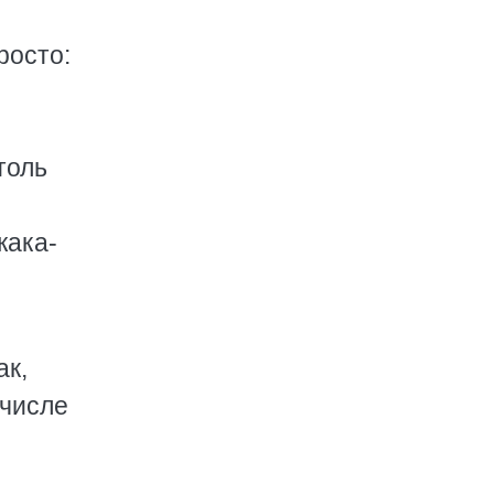
росто:
толь
жака-
ак,
 числе