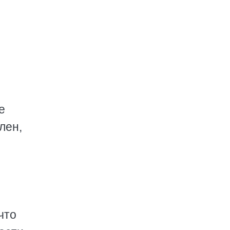
е
лен,
что