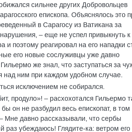
 обижался сильнее других Добровольцев
арагосского епископа. Объяснялось это п
реведенный в Сарагосу из Ватикана за
арушения, – еще не успел привыкнуть к
 и поэтому реагировал на его нападки с
ьные его новые сослуживцы уже давно
Гильермо же знал, что заступаться за чу
ся над ним при каждом удобном случае.
ться исключением не собирался.
бит, продуло»! – расхохотался Гильермо т
 бы он не разбудил весь епископат, в том
. – Мне давно рассказывали, что сербы
й раз убеждаюсь! Глядите-ка: ветром его