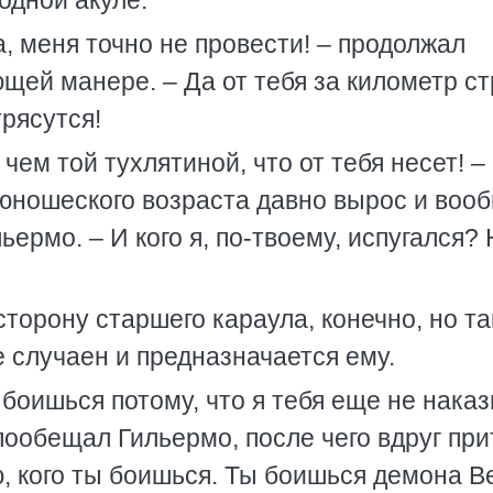
одной акуле.
а, меня точно не провести! – продолжал
щей манере. – Да от тебя за километр с
трясутся!
чем той тухлятиной, что от тебя несет! –
 юношеского возраста давно вырос и воо
ермо. – И кого я, по-твоему, испугался?
сторону старшего караула, конечно, но та
е случаен и предназначается ему.
 боишься потому, что я тебя еще не нака
– пообещал Гильермо, после чего вдруг при
, кого ты боишься. Ты боишься демона В