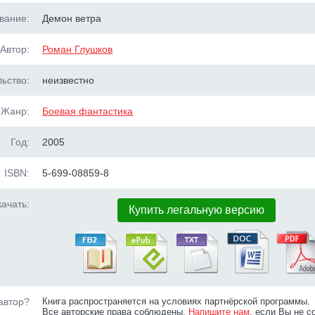
вание:
Демон ветра
Автор:
Роман Глушков
ьство:
неизвестно
Жанр:
Боевая фантастика
Год:
2005
ISBN:
5-699-08859-8
ачать:
Купить легальную версию
автор?
Книга распространяется на условиях партнёрской программы.
Все авторские права соблюдены.
Напишите нам
, если Вы не с