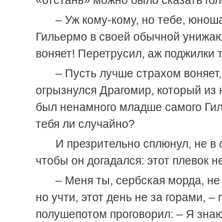
«отстань» можно было сказать гол
– Уж кому-кому, но тебе, юнош
Гильермо в своей обычной унижаю
воняет! Перетрусил, аж поджилки 
– Пусть лучше страхом воняет, 
огрызнулся Драгомир, который из
был ненамного младше самого Гиль
тебя ли случайно?
И презрительно сплюнул, не в 
чтобы он догадался: этот плевок н
– Меня ты, сербская морда, не
но учти, этот день не за горами, 
полушепотом проговорил: – Я знаю