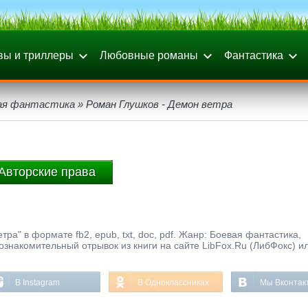
вы и триллеры
Любовные романы
Фантастика
ая фантастика
» Роман Глушков - Демон ветра
Авторские права
тра" в формате fb2, epub, txt, doc, pdf. Жанр: Боевая фантастика,
 ознакомительный отрывок из книги на сайте LibFox.Ru (ЛибФокс) и
В Instagram
В Одноклассниках
Мы Вконтак