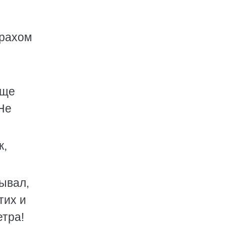
трахом
бще
 Не
к,
зывал,
тих и
етра!