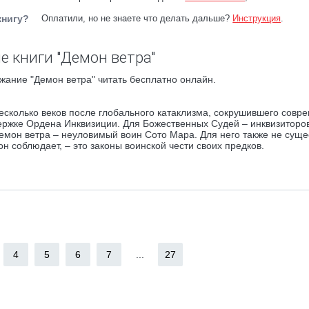
книгу?
Оплатили, но не знаете что делать дальше?
Инструкция
.
е книги "Демон ветра"
жание "Демон ветра" читать бесплатно онлайн.
есколько веков после глобального катаклизма, сокрушившего совр
ржке Ордена Инквизиции. Для Божественных Судей – инквизиторов
емон ветра – неуловимый воин Сото Мара. Для него также не суще
н соблюдает, – это законы воинской чести своих предков.
4
5
6
7
...
27