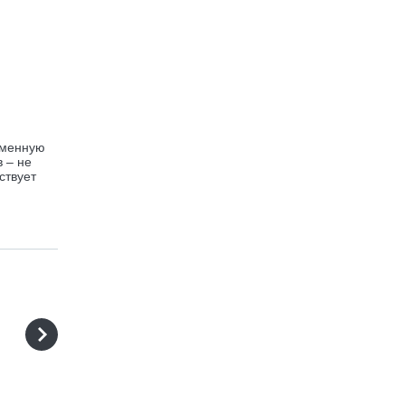
еменную
 – не
ствует