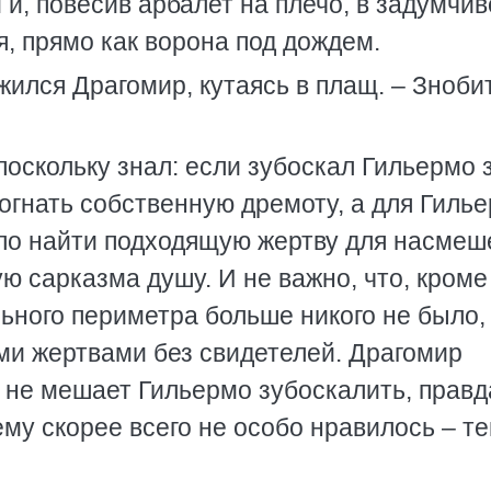
 и, повесив арбалет на плечо, в задумчи
я, прямо как ворона под дождем.
жился Драгомир, кутаясь в плащ. – Знобит
поскольку знал: если зубоскал Гильермо 
рогнать собственную дремоту, а для Гиль
ло найти подходящую жертву для насмеш
ю сарказма душу. И не важно, что, кроме
ьного периметра больше никого не было,
ми жертвами без свидетелей. Драгомир
 не мешает Гильермо зубоскалить, правд
му скорее всего не особо нравилось – те