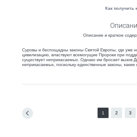
Как получить 
Описани
Описание и краткое содер
Суровы и беспощадны законы Святой Европы, где уже н
цивилизацию, властвуют всемогущие Пророки при подде
существует неприкасаемых. Однако им бросает вызов Д
неприкасаемых, поскольку единственные законы, какие о
1
2
3