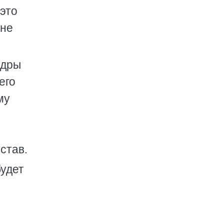
 это
 не
ндры
его
му
став.
будет