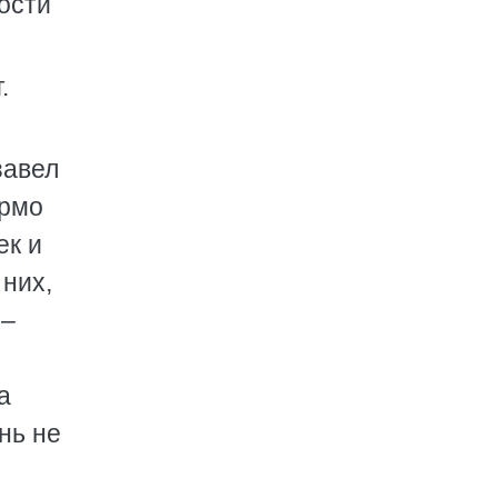
вости
.
завел
ермо
ек и
 них,
 –
а
нь не