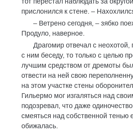
тот перестал наблюдать за округой
прислонился к стене. – Нахохлилс
– Ветрено сегодня, – зябко пое
Продуло, наверное.
Драгомир отвечал с неохотой, 
с ним беседу, то только с целью п
лучшим средством от дремоты бы
отвести на ней свою переполненну
на этом участке стены оборонител
Гильермо мог изгаляться над свои
подозревал, что даже одиночество
смеяться над собственной тенью е
обижалась.