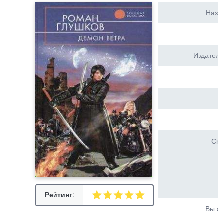
Наз
Издател
Ск
Рейтинг:
Вы 