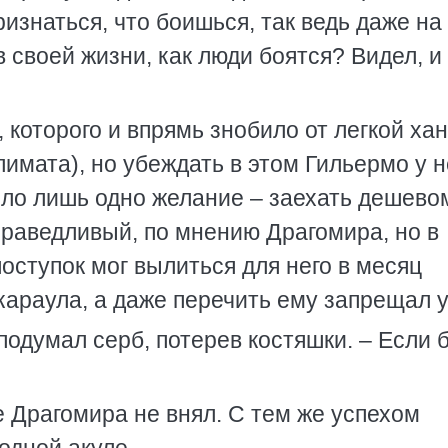
ризнаться, что боишься, так ведь даже на
в своей жизни, как люди боятся? Видел, и
, которого и впрямь знобило от легкой ха
имата), но убеждать в этом Гильермо у н
ыло лишь одно желание – заехать дешево
праведливый, по мнению Драгомира, но в
ступок мог вылиться для него в месяц
 караула, а даже перечить ему запрещал у
подумал серб, потерев костяшки. – Если 
е Драгомира не внял. С тем же успехом