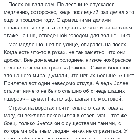
Посох он взял сам. По лестнице спускался
медленно, осторожно, ведь последний раз делал это
еще в прошлом году. С домашними делами
справляется слуга, а колдовать можно и на верхнем
этаже башни, отведенной городом для волшебника.
Маг медленно шел по улице, опираясь на посох.
Когда есть что-то в руках, не так заметно, что они
дрожат. Вне дома еще холоднее, низкое ноябрьское
солнце совсем не греет. «Драконы. Самое большое
зло нашего мира. Думали, что нет их больше. Ан нет.
Прилетел вот один неведомо откуда. А ведь более
ста лет ничего не было слышно об огнедышащих
ящеров» – думал Гистольф, шагая по мостовой.
Стража на воротах почтительно отсалютовала
магу, он вежливо поклонился в ответ. Маг – тот же
боец, только бьется он с существами такими, с
которыми обычным людям никак не справиться. У
ворот собралась вся городская власть: капитан