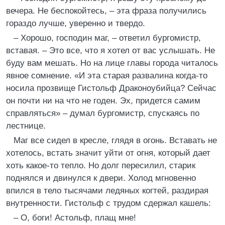
вечера. Не беспокойтесь, – эта фраза получились
гораздо лучше, уверенно и твердо.
– Хорошо, господин маг, – ответил бургомистр,
вставая. – Это все, что я хотел от вас услышать. Не
буду вам мешать. Но на лице главы города читалось
явное сомнение. «И эта старая развалина когда-то
носила прозвище Гистольф Драконоубийца? Сейчас
он почти ни на что не годен. Эх, придется самим
справляться» – думал бургомистр, спускаясь по
лестнице.
Маг все сидел в кресле, глядя в огонь. Вставать не
хотелось, встать значит уйти от огня, который дает
хоть какое-то тепло. Но долг пересилил, старик
поднялся и двинулся к двери. Холод мгновенно
впился в тело тысячами ледяных когтей, раздирая
внутренности. Гистольф с трудом сдержал кашель:
– О, боги! Астольф, плащ мне!