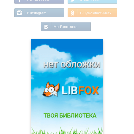
В Instagram
В Одноклассниках
Мы Вконтакте