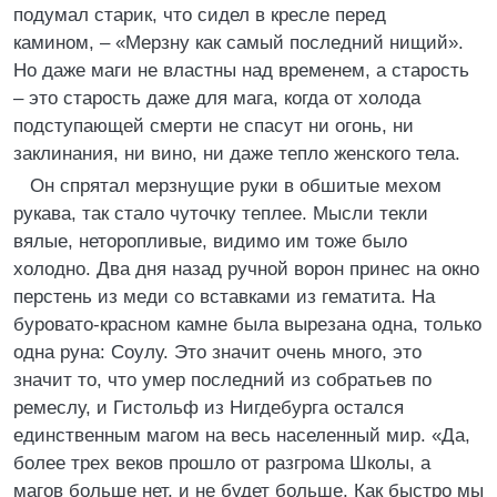
подумал старик, что сидел в кресле перед
камином, – «Мерзну как самый последний нищий».
Но даже маги не властны над временем, а старость
– это старость даже для мага, когда от холода
подступающей смерти не спасут ни огонь, ни
заклинания, ни вино, ни даже тепло женского тела.
Он спрятал мерзнущие руки в обшитые мехом
рукава, так стало чуточку теплее. Мысли текли
вялые, неторопливые, видимо им тоже было
холодно. Два дня назад ручной ворон принес на окно
перстень из меди со вставками из гематита. На
буровато-красном камне была вырезана одна, только
одна руна: Соулу. Это значит очень много, это
значит то, что умер последний из собратьев по
ремеслу, и Гистольф из Нигдебурга остался
единственным магом на весь населенный мир. «Да,
более трех веков прошло от разгрома Школы, а
магов больше нет, и не будет больше. Как быстро мы