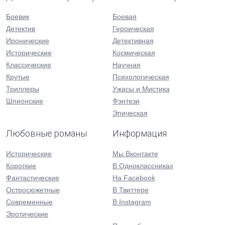
Боевик
Боевая
Детектив
Героическая
Иронические
Детективная
Исторические
Космическая
Классические
Научная
Крутые
Психологическая
Триллеры
Ужасы и Мистика
Шпионские
Фэнтези
Эпическая
Любовные романы
Информация
Исторические
Мы Вконтакте
Короткие
В Одноклассниках
Фантастические
На Facebook
Остросюжетные
В Твиттере
Современные
В Instagram
Эротические