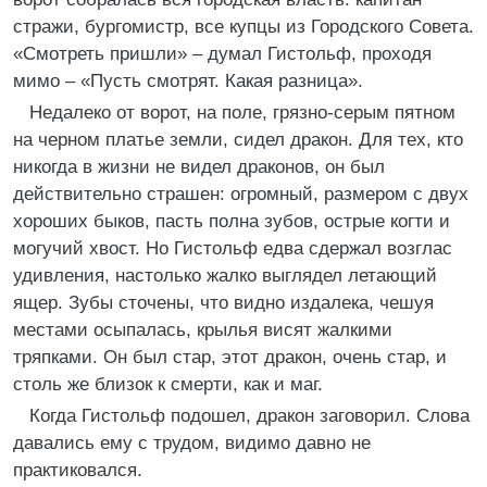
стражи, бургомистр, все купцы из Городского Совета.
«Смотреть пришли» – думал Гистольф, проходя
мимо – «Пусть смотрят. Какая разница».
Недалеко от ворот, на поле, грязно-серым пятном
на черном платье земли, сидел дракон. Для тех, кто
никогда в жизни не видел драконов, он был
действительно страшен: огромный, размером с двух
хороших быков, пасть полна зубов, острые когти и
могучий хвост. Но Гистольф едва сдержал возглас
удивления, настолько жалко выглядел летающий
ящер. Зубы сточены, что видно издалека, чешуя
местами осыпалась, крылья висят жалкими
тряпками. Он был стар, этот дракон, очень стар, и
столь же близок к смерти, как и маг.
Когда Гистольф подошел, дракон заговорил. Слова
давались ему с трудом, видимо давно не
практиковался.