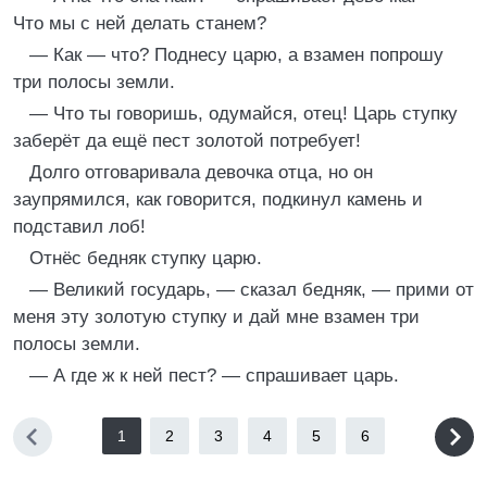
Что мы с ней делать станем?
— Как — что? Поднесу царю, а взамен попрошу
три полосы земли.
— Что ты говоришь, одумайся, отец! Царь ступку
заберёт да ещё пест золотой потребует!
Долго отговаривала девочка отца, но он
заупрямился, как говорится, подкинул камень и
подставил лоб!
Отнёс бедняк ступку царю.
— Великий государь, — сказал бедняк, — прими от
меня эту золотую ступку и дай мне взамен три
полосы земли.
— А где ж к ней пест? — спрашивает царь.
1
2
3
4
5
6