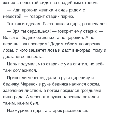
жених с невестой сидят за свадебным столом.
— Иди прогони жениха и сядь рядом с
невестой, — говорит старик парню.
Тот так и сделал. Рассердился царь, разгневался.
— Зря ты сердишься! — говорит ему старик. —
Вот этот бедняк её жених, а не царевич. А не
веришь, так проверим! Дадим обоим по черенку
лозы. У кого зацветёт лоза и даст виноград, тому и
достанется невеста.
Царь подумал, что старик с ума спятил, но всё-
таки согласился.
Принесли черенки, дали в руки царевичу и
бедняку. Черенок в руке бедняка налился соком,
зазеленел листвой, а потом покрылся гроздьями
винограда. А черенок в руках царевича остался
таким, каким был.
Нахмурился царь, а старик рассмеялся.