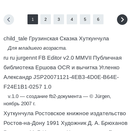
1
2
3
4
5
6
child_tale Грузинская Сказка Хуткунчула
Для младшего возраста.
ru ru jurgennt FB Editor v2.0 MMVII Публичная
библиотека Ершова OCR и вычитка Угленко
Александр JSP20071121-4EB3-4D0E-B64E-
F24E1B1-0257 1.0
v.1.0 — создание fb2-документа — © Jürgen,
ноябрь 2007 г.
Хуткунчула Ростовское книжное издательство
Ростов-на-Дону 1991 Художник Д. А. Брюханов