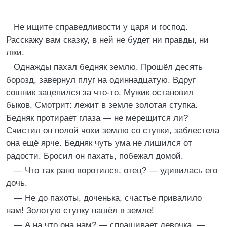
Не ищите справедливости у царя и господ.
Расскажу вам сказку, в ней не будет ни правды, ни
лжи.
Однажды пахал бедняк землю. Прошёл десять
борозд, завернул плуг на одиннадцатую. Вдруг
сошник зацепился за что-то. Мужик остановил
быков. Смотрит: лежит в земле золотая ступка.
Бедняк протирает глаза — не мерещится ли?
Счистил он полой чохи землю со ступки, заблестела
она ещё ярче. Бедняк чуть ума не лишился от
радости. Бросил он пахать, побежал домой.
— Что так рано воротился, отец? — удивилась его
дочь.
— Не до пахоты, доченька, счастье привалило
нам! Золотую ступку нашёл в земле!
— А на что она нам? — спрашивает девочка. —