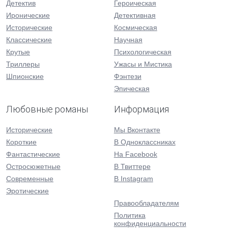
Детектив
Героическая
Иронические
Детективная
Исторические
Космическая
Классические
Научная
Крутые
Психологическая
Триллеры
Ужасы и Мистика
Шпионские
Фэнтези
Эпическая
Любовные романы
Информация
Исторические
Мы Вконтакте
Короткие
В Одноклассниках
Фантастические
На Facebook
Остросюжетные
В Твиттере
Современные
В Instagram
Эротические
Правообладателям
Политика
конфиденциальности