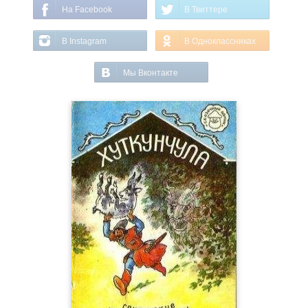
На Facebook
В Твиттере
В Instagram
В Одноклассниках
Мы Вконтакте