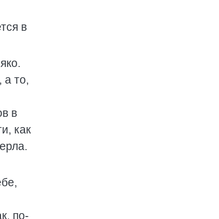
тся в
яко.
 а то,
ов в
и, как
ерла.
ебе,
к, по-