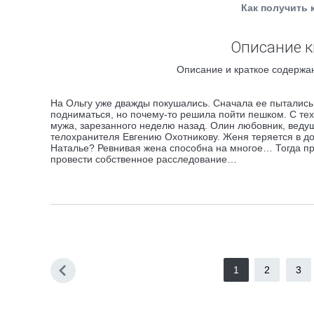
Как получить 
Описание к
Описание и краткое содержан
На Ольгу уже дважды покушались. Сначала ее пытались
подниматься, но почему-то решила пойти пешком. С тех 
мужа, зарезанного неделю назад. Олин любовник, веду
телохранителя Евгению Охотникову. Женя теряется в до
Наталье? Ревнивая жена способна на многое… Тогда пр
провести собственное расследование…
1
2
3