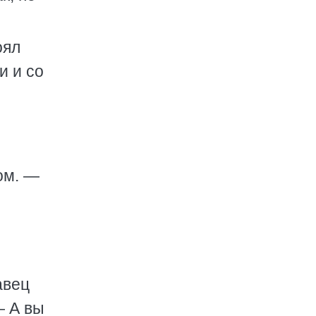
оял
и и со
ом. —
?
авец
— А вы