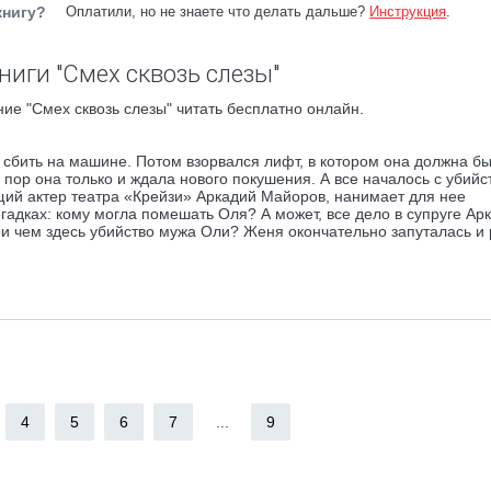
книгу?
Оплатили, но не знаете что делать дальше?
Инструкция
.
ниги "Смех сквозь слезы"
ие "Смех сквозь слезы" читать бесплатно онлайн.
 сбить на машине. Потом взорвался лифт, в котором она должна б
пор она только и ждала нового покушения. А все началось с убийс
щий актер театра «Крейзи» Аркадий Майоров, нанимает для нее
гадках: кому могла помешать Оля? А может, все дело в супруге Ар
и чем здесь убийство мужа Оли? Женя окончательно запуталась и
4
5
6
7
...
9