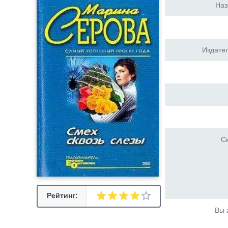
Наз
Издател
Ск
Рейтинг:
Вы 