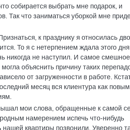
что собирается выбрать мне подарок, и
ов. Так что заниматься уборкой мне приде
Признаться, к празднику я относилась дво
дится. То я с нетерпением ждала этого дня,
ень никогда не наступил. И самое смешное
е могла объяснить причину таких перепад
ависело от загруженности в работе. Кстат
 последний месяц вся клиентура как повым
иям.
услышал мои слова, обращенные к самой с
городным намерением испечь что-нибудь
ь нашей квартиры позвонили. Уверенно та