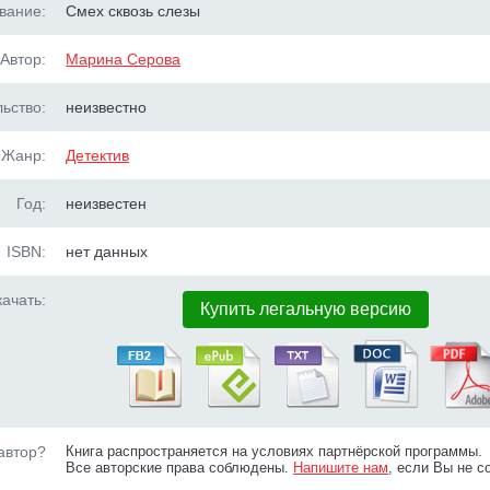
вание:
Смех сквозь слезы
Автор:
Марина Серова
ьство:
неизвестно
Жанр:
Детектив
Год:
неизвестен
ISBN:
нет данных
ачать:
Купить легальную версию
автор?
Книга распространяется на условиях партнёрской программы.
Все авторские права соблюдены.
Напишите нам
, если Вы не с