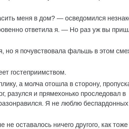
асить меня в дом? — осведомился незнак
ровенно ответила я. — Но раз уж вы приш
, но я почувствовала фальшь в этом сме
веет гостеприимством.
плику, а молча отошла в сторону, пропуск
рог, разулся и прямехонько проследовал в
 разонравился. Я не люблю беспардонных
е не оставалось ничего другого, как тоже