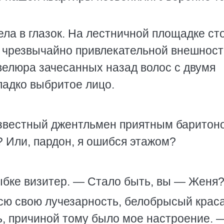
ела в глазок. На лестничной площадке ст
 чрезвычайно привлекательной внешност
велюра зачесанных назад волос с двумя
ладко выбритое лицо.
звестный джентльмен приятным баритон
 Или, пардон, я ошибся этажом?
ыбке визитер. — Стало быть, вы — Женя
сю свою лучезарность, белобрысый крас
ь, причиной тому было мое настроение. 