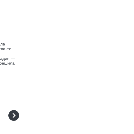
ыла
тва ее
кадия —
 решила