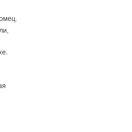
омец.
ли,
хе.
ая