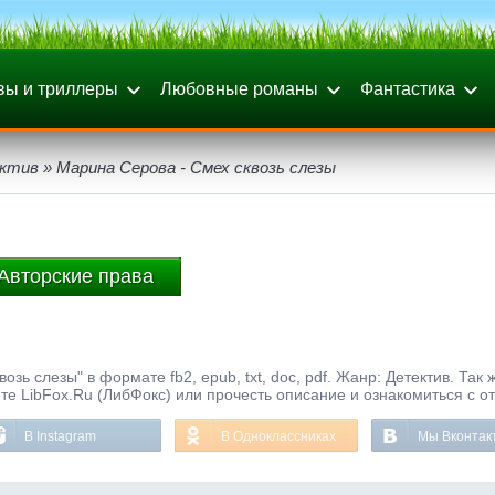
вы и триллеры
Любовные романы
Фантастика
ктив
» Марина Серова - Смех сквозь слезы
Авторские права
зь слезы" в формате fb2, epub, txt, doc, pdf. Жанр: Детектив. Так 
те LibFox.Ru (ЛибФокс) или прочесть описание и ознакомиться с о
В Instagram
В Одноклассниках
Мы Вконтак