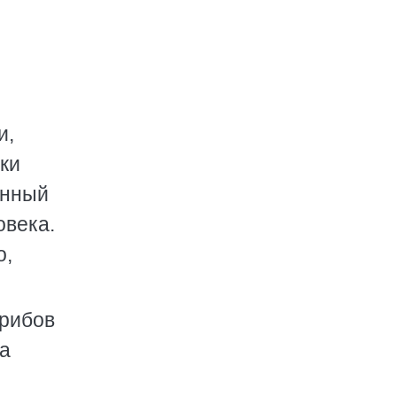
м
и,
ки
анный
овека.
о,
грибов
ка