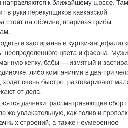
ки направляются к ближайшему шоссе. Та
т в руки перекупщиков кавказской
а стоят на обочине, впаривая грибы
ам.
 одеты в застиранные куртки-энцефалитк
ы неопределенного цвета и фасона. Мужи
оманную кепку, бабы — измятый и застир
одиночке, либо компаниями в два-три чел
, ходят очень быстро, разговаривают мал
кают от дела.
носятся дачники, рассматривающие сбор 
ую же увлекательную, как полив и пропол
дачных строений, а также неумеренное