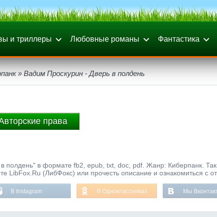
вы и триллеры
Любовные романы
Фантастика
рпанк
» Вадим Проскурин - Дверь в полдень
Авторские права
 полдень" в формате fb2, epub, txt, doc, pdf. Жанр: Киберпанк. Та
те LibFox.Ru (ЛибФокс) или прочесть описание и ознакомиться с о
В Instagram
В Одноклассниках
Мы Вконтак