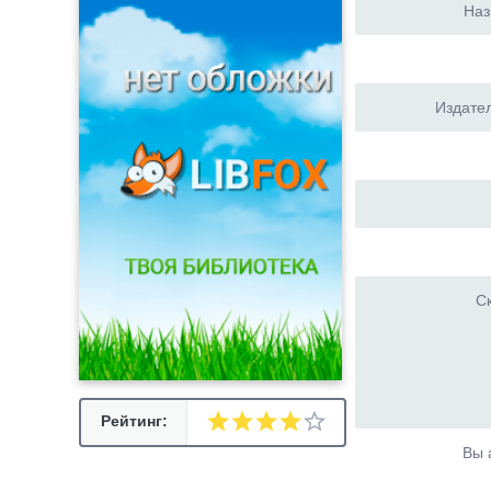
Наз
Издател
Ск
Рейтинг:
Вы 