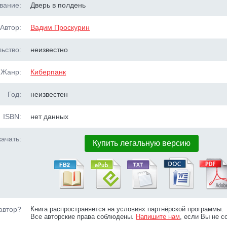
вание:
Дверь в полдень
Автор:
Вадим Проскурин
ьство:
неизвестно
Жанр:
Киберпанк
Год:
неизвестен
ISBN:
нет данных
ачать:
Купить легальную версию
автор?
Книга распространяется на условиях партнёрской программы.
Все авторские права соблюдены.
Напишите нам
, если Вы не с