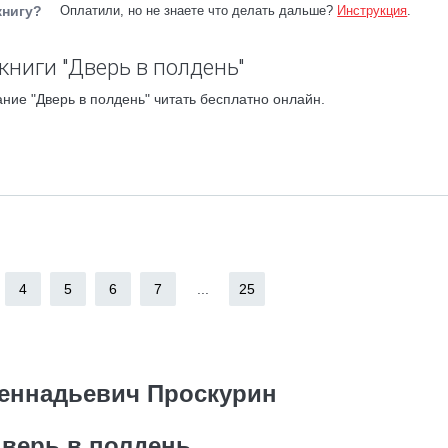
книгу?
Оплатили, но не знаете что делать дальше?
Инструкция
.
книги "Дверь в полдень"
ние "Дверь в полдень" читать бесплатно онлайн.
4
5
6
7
...
25
еннадьевич Проскурин
верь в полдень