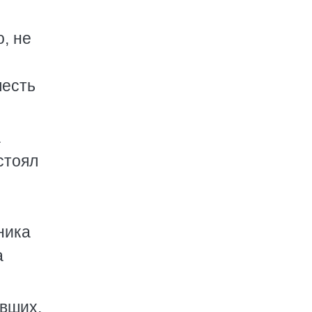
, не
шесть
а
стоял
ника
а
евших,