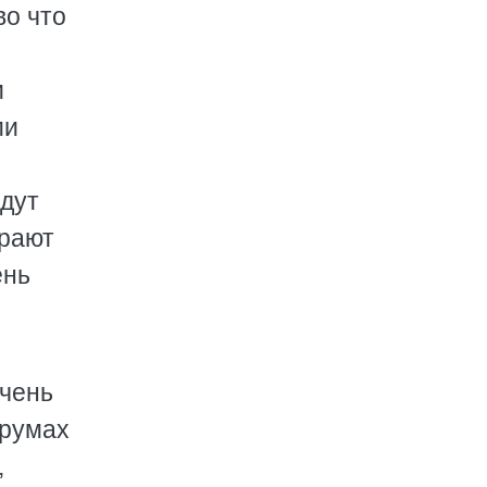
во что
и
ми
едут
ирают
ень
очень
орумах
,