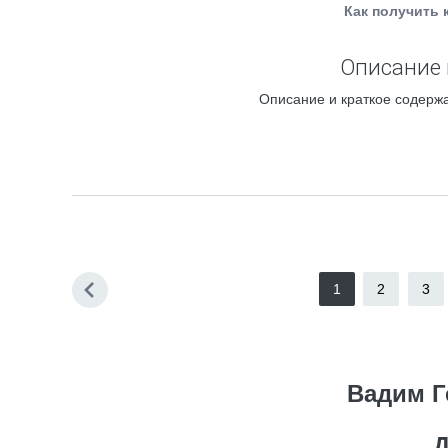
Как получить 
Описание 
Описание и краткое содержа
1
2
3
Вадим Г
Д