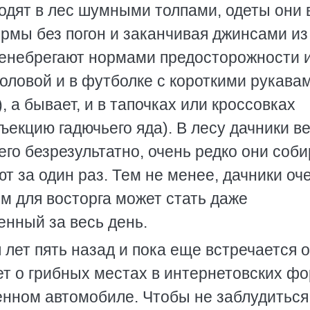
одят в лес шумными толпами, одеты они 
ормы без погон и заканчивая джинсами из
пренебрегают нормами предосторожности 
головой и в футболке с короткими рукава
 а бывает, и в тапочках или кроссовках
ъекцию гадючьего яда). В лесу дачники в
его безрезультатно, очень редко они соб
т за один раз. Тем не менее, дачники оч
м для восторга может стать даже
енный за весь день.
 лет пять назад и пока еще встречается 
ает о грибных местах в интернетовских ф
енном автомобиле. Чтобы не заблудиться