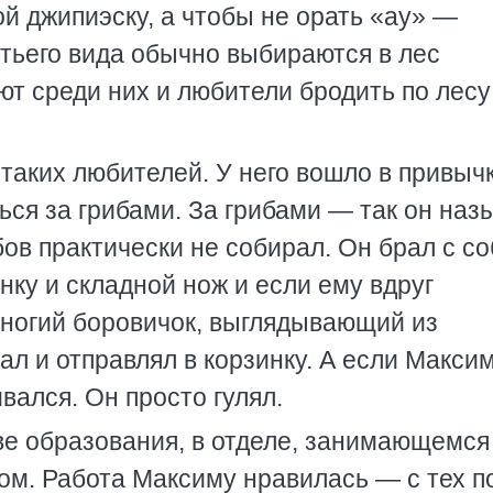
ой джипиэску, а чтобы не орать «ау» —
тьего вида обычно выбираются в лес
т среди них и любители бродить по лесу
таких любителей. У него вошло в привыч
ься за грибами. За грибами — так он наз
бов практически не собирал. Он брал с с
нку и складной нож и если ему вдруг
оногий боровичок, выглядывающий из
ал и отправлял в корзинку. А если Макси
вался. Он просто гулял.
ве образования, в отделе, занимающемся
м. Работа Максиму нравилась — с тех п