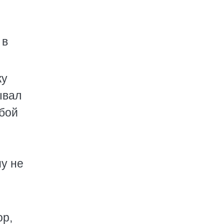
 в
ку
ывал
обой
му не
ор,