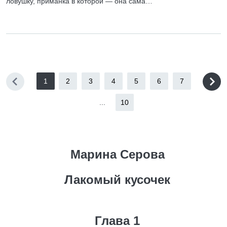
ловушку, приманка в которой — она сама…
1
2
3
4
5
6
7
...
10
Марина Серова
Лакомый кусочек
Глава 1