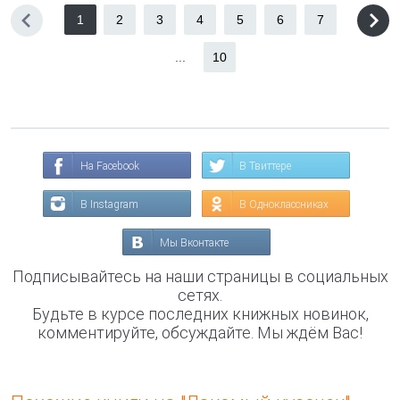
1
2
3
4
5
6
7
...
10
На Facebook
В Твиттере
В Instagram
В Одноклассниках
Мы Вконтакте
Подписывайтесь на наши страницы в социальных
сетях.
Будьте в курсе последних книжных новинок,
комментируйте, обсуждайте. Мы ждём Вас!