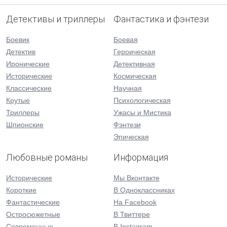
Детективы и триллеры
Фантастика и фэнтези
Боевик
Боевая
Детектив
Героическая
Иронические
Детективная
Исторические
Космическая
Классические
Научная
Крутые
Психологическая
Триллеры
Ужасы и Мистика
Шпионские
Фэнтези
Эпическая
Любовные романы
Информация
Исторические
Мы Вконтакте
Короткие
В Одноклассниках
Фантастические
На Facebook
Остросюжетные
В Твиттере
Современные
В Instagram