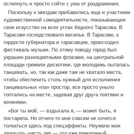
ослепнуть и просто сойти с ума от раздражения.
Поскольку к звездам прибавились еще и участники
художественной самодеятельности, показывающие
свое искусство на всех углах бедного Тарасова. В
Тарасове господствовало веселье. В Тарасове, к
гордости губернатора и тарасовцев, происходил
фестиваль музыки. По этому поводу город был
украшен разноцветными флагами, на центральной
площади гремели дискотеки, где молодежь пыталась
танцевать, но, так как даже там не хватало места,
чтобы обеспечить столь нужный для исполнения
танцевальных «па» простор, все просто уныло
топтались на месте, задевая друг друга локтями и
коленями.
«Бог ты мой, — вздыхала я, — может быть, я
постарела. Но отчего-то мне совсем не хочется
толкаться здесь под спецэффекты. Неужели мои
двадцать шесть лет — это уже преклонный