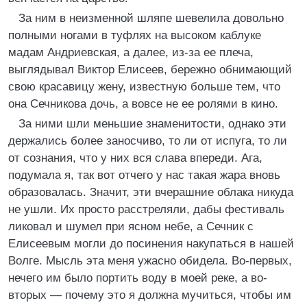
За ним в неизменной шляпе шевелила довольно
полными ногами в туфлях на высоком каблуке
мадам Андриевская, а далее, из-за ее плеча,
выглядывал Виктор Елисеев, бережно обнимающий
свою красавицу жену, известную больше тем, что
она Сечникова дочь, а вовсе не ее ролями в кино.
За ними шли меньшие знаменитости, однако эти
держались более заносчиво, то ли от испуга, то ли
от сознания, что у них вся слава впереди. Ага,
подумала я, так вот отчего у нас такая жара вновь
образовалась. Значит, эти вчерашние облака никуда
не ушли. Их просто расстреляли, дабы фестиваль
ликовал и шумел при ясном небе, а Сечник с
Елисеевым могли до посинения накупаться в нашей
Волге. Мысль эта меня ужасно обидела. Во-первых,
нечего им было портить воду в моей реке, а во-
вторых — почему это я должна мучиться, чтобы им