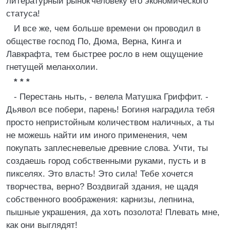
литературный рынок'человеку его экономического
статуса!
И все же, чем больше времени он проводил в
обществе господ По, Дюма, Верна, Кинга и
Лавкрафта, тем быстрее росло в нем ощущение
гнетущей меланхолии.
* * *
- Перестань ныть, - велела Матушка Гриффит. -
Дьявол все побери, парень! Богиня наградила тебя
просто непристойным количеством наличных, а ты
не можешь найти им иного применения, чем
покупать заплесневелые древние слова. Учти, ты
создаешь город собственными руками, пусть и в
пикселях. Это власть! Это сила! Тебе хочется
творчества, верно? Воздвигай здания, не щадя
собственного воображения: карнизы, лепнина,
пышные украшения, да хоть позолота! Плевать мне,
как они выглядят!