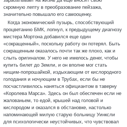
зарабатывает на жизнь да еще вносит свою
скромную лепту в преобразование пейзажа,
значительно повышало его самооценку.
Когда экономический пузырь, способствующий
процветанию БМК, лопнул, к предыдущему диагнозу
мистера Мортона добавился еще один
«сокращенный», поскольку работу он потерял. Быть
сокращенным оказалось почти так же плохо, как и
слыть оригиналом. У него не имелось денег, чтобы
купить билет до Земли, и он вполне мог стать
нищим-попрошайкой, издыхающим от кислородного
голодания и ночующим в Трубах, если бы не
посчастливилось наняться официантом в таверну
«Королева Марса». Здесь он был обеспечен если не
жалованьем, то едой, крышей над головой и
кислородом и оказался в обстановке, настолько
напоминающей милую старую больницу Уинксли
для психологически неустойчивых, что чувствовал