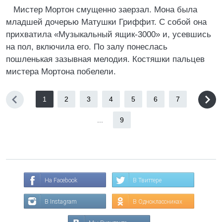
Мистер Мортон смущенно заерзал. Мона была
младшей дочерью Матушки Гриффит. С собой она
прихватила «Музыкальный ящик-3000» и, усевшись
на пол, включила его. По залу понеслась
пошленькая зазывная мелодия. Костяшки пальцев
мистера Мортона побелели.
1
2
3
4
5
6
7
...
9
На Facebook
В Твиттере
В Instagram
В Одноклассниках