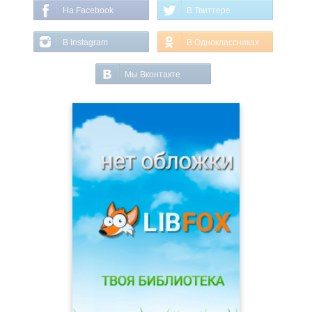
На Facebook
В Твиттере
В Instagram
В Одноклассниках
Мы Вконтакте