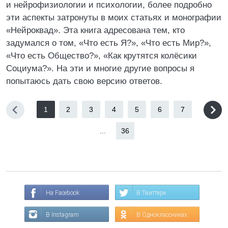
и нейрофизиологии и психологии, более подробно
эти аспекты затронуты в моих статьях и монографии
«Нейроквад». Эта книга адресована тем, кто
задумался о том, «Что есть Я?», «Что есть Мир?»,
«Что есть Общество?», «Как крутятся колёсики
Социума?». На эти и многие другие вопросы я
попытаюсь дать свою версию ответов.
1
2
3
4
5
6
7
...
36
На Facebook
В Твиттере
В Instagram
В Одноклассниках