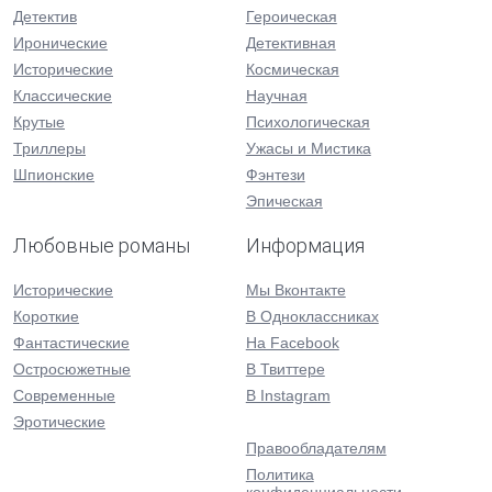
Детектив
Героическая
Иронические
Детективная
Исторические
Космическая
Классические
Научная
Крутые
Психологическая
Триллеры
Ужасы и Мистика
Шпионские
Фэнтези
Эпическая
Любовные романы
Информация
Исторические
Мы Вконтакте
Короткие
В Одноклассниках
Фантастические
На Facebook
Остросюжетные
В Твиттере
Современные
В Instagram
Эротические
Правообладателям
Политика