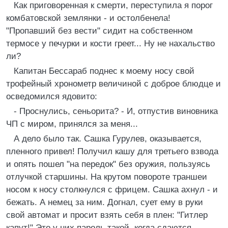
Как приговоренная к смерти, переступила я порог
комбатовской землянки - и остолбенела!
"Пропавший без вести" сидит на собственном
термосе у печурки и кости греет... Ну не нахальство
ли?
Капитан Бессараб поднес к моему носу свой
трофейный хронометр величиной с доброе блюдце и
осведомился ядовито:
- Проснулись, сеньорита? - И, отпустив виновника
ЧП с миром, принялся за меня...
А дело было так. Сашка Гурулев, оказывается,
пленного привел! Получил кашу для третьего взвода
и опять пошел "на передок" без оружия, пользуясь
отлучкой старшины. На крутом повороте траншеи
носом к носу столкнулся с фрицем. Сашка ахнул - и
бежать. А немец за ним. Догнал, сует ему в руки
свой автомат и просит взять себя в плен: "Гитлер
капут!" Это у них пароль такой, когда сдаются.