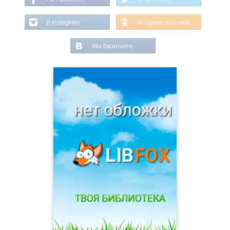
В Instagram
В Одноклассниках
Мы Вконтакте