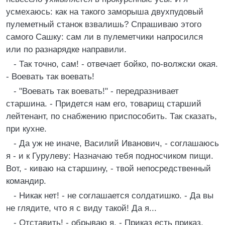
усмехаюсь: как на такого заморыша двухпудовый
пулеметный станок взвалишь? Спрашиваю этого
самого Сашку: сам ли в пулеметчики напросился
или по разнарядке направили.
- Так точно, сам! - отвечает бойко, по-волжски окая.
- Воевать так воевать!
- "Воевать так воевать!" - передразнивает
старшина. - Придется нам его, товарищ старший
лейтенант, по снабжению приспособить. Так сказать,
при кухне.
- Да уж не иначе, Василий Иванович, - соглашаюсь
я - и к Гурулеву: Назначаю тебя подносчиком пищи.
Вот, - киваю на старшину, - твой непосредственный
командир.
- Никак нет! - не соглашается солдатишко. - Да вы
не глядите, что я с виду такой! Да я...
- Отставить! - обрываю я. - Приказ есть приказ.