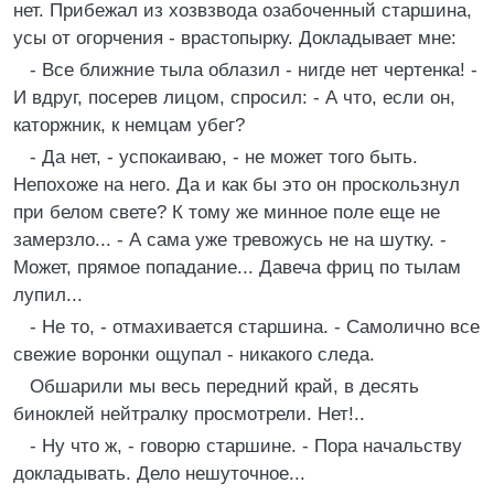
нет. Прибежал из хозвзвода озабоченный старшина,
усы от огорчения - врастопырку. Докладывает мне:
- Все ближние тыла облазил - нигде нет чертенка! -
И вдруг, посерев лицом, спросил: - А что, если он,
каторжник, к немцам убег?
- Да нет, - успокаиваю, - не может того быть.
Непохоже на него. Да и как бы это он проскользнул
при белом свете? К тому же минное поле еще не
замерзло... - А сама уже тревожусь не на шутку. -
Может, прямое попадание... Давеча фриц по тылам
лупил...
- Не то, - отмахивается старшина. - Самолично все
свежие воронки ощупал - никакого следа.
Обшарили мы весь передний край, в десять
биноклей нейтралку просмотрели. Нет!..
- Ну что ж, - говорю старшине. - Пора начальству
докладывать. Дело нешуточное...