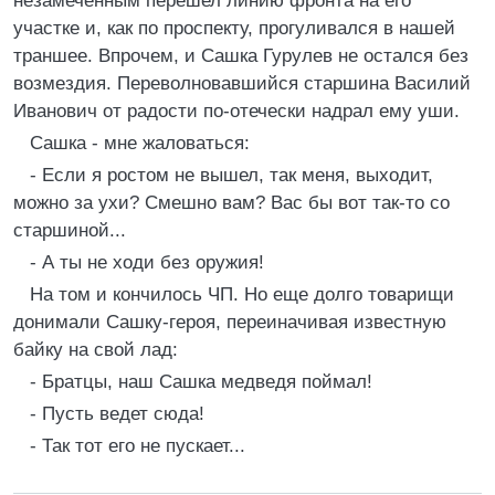
незамеченным перешел линию фронта на его
участке и, как по проспекту, прогуливался в нашей
траншее. Впрочем, и Сашка Гурулев не остался без
возмездия. Переволновавшийся старшина Василий
Иванович от радости по-отечески надрал ему уши.
Сашка - мне жаловаться:
- Если я ростом не вышел, так меня, выходит,
можно за ухи? Смешно вам? Вас бы вот так-то со
старшиной...
- А ты не ходи без оружия!
На том и кончилось ЧП. Но еще долго товарищи
донимали Сашку-героя, переиначивая известную
байку на свой лад:
- Братцы, наш Сашка медведя поймал!
- Пусть ведет сюда!
- Так тот его не пускает...