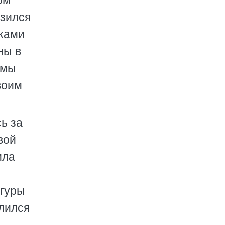
ом
азился
иками
ны в
 мы
воим
ь за
вой
ила
игуры
алился