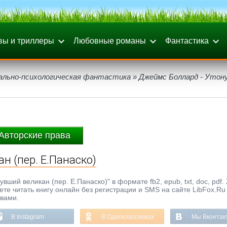
вы и триллеры
Любовные романы
Фантастика
ально-психологическая фантастика
» Джеймс Боллард - Утон
Авторские права
н (пер. Е.Панаско)
ший великан (пер. Е.Панаско)" в формате fb2, epub, txt, doc, pdf.
те читать книгу онлайн без регистрации и SMS на сайте LibFox.Ru
ывами.
В Instagram
В Одноклассниках
Мы Вконтак