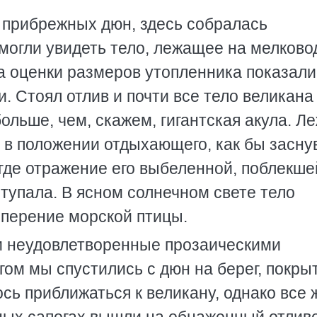
и прибрежных дюн, здесь собралась
могли увидеть тело, лежащее на мелково
ла оценки размеров утопленника показали
 Стоял отлив и почти все тело великана
ольше, чем, скажем, гигантская акула. Л
, в положении отдыхающего, как бы засну
 где отражение его выбеленной, поблекше
ступала. В ясном солнечном свете тело
оперение морской птицы.
 неудовлетворенные прозаическими
гом мы спустились с дюн на берег, покры
ось приближаться к великану, однако все 