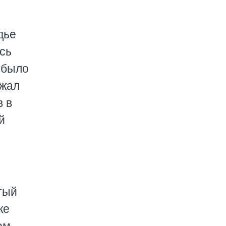
дье
сь
 было
ежал
в в
й
тый
же