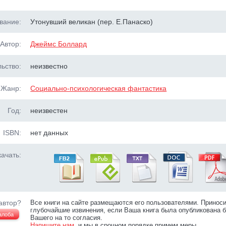
вание:
Утонувший великан (пер. Е.Панаско)
Автор:
Джеймс Боллард
ьство:
неизвестно
Жанр:
Социально-психологическая фантастика
Год:
неизвестен
ISBN:
нет данных
ачать:
автор?
Все книги на сайте размещаются его пользователями. Принос
глубочайшие извинения, если Ваша книга была опубликована б
алоба
Вашего на то согласия.
Напишите нам
, и мы в срочном порядке примем меры.