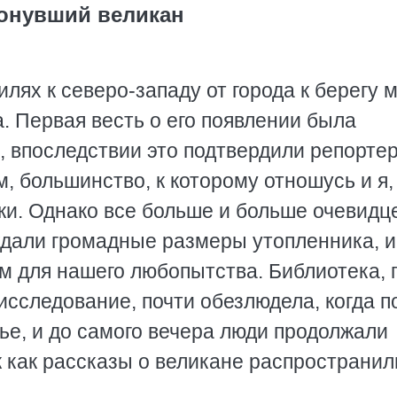
онувший великан
илях к северо-западу от города к берегу 
. Первая весть о его появлении была
 впоследствии это подтвердили репорте
, большинство, к которому отношусь и я,
ки. Однако все больше и больше очевидц
дали громадные размеры утопленника, и
ом для нашего любопытства. Библиотека, 
исследование, почти обезлюдела, когда п
ье, и до самого вечера люди продолжали
к как рассказы о великане распространил