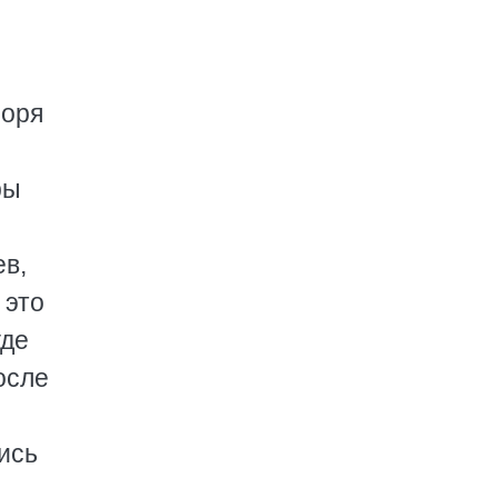
моря
ры
ев,
 это
где
осле
ись