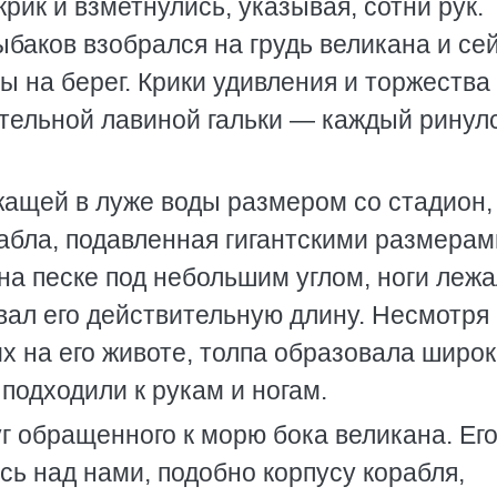
рик и взметнулись, указывая, сотни рук.
рыбаков взобрался на грудь великана и се
ы на берег. Крики удивления и торжества
тельной лавиной гальки — каждый ринул
жащей в луже воды размером со стадион,
абла, подавленная гигантскими размерам
на песке под небольшим углом, ноги леж
ывал его действительную длину. Несмотря
х на его животе, толпа образовала широ
 подходили к рукам и ногам.
 обращенного к морю бока великана. Ег
сь над нами, подобно корпусу корабля,