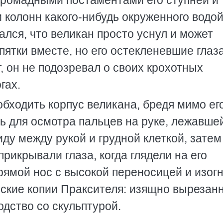
 громадными постаментами его ступней и
 колонн какого-нибудь окруженного водо
ался, что великан просто уснул и может
пятки вместе, но его остекленевшие глаз
, он не подозревал о своих крохотных
гах.
бходить корпус великана, бредя мимо ег
ь для осмотра пальцев на руке, лежавше
иду между рукой и грудной клеткой, затем
прикрывали глаза, когда глядели на его
рямой нос с высокой переносицей и изог
ские копии Праксителя: изящно вырезан
дство со скульптурой.