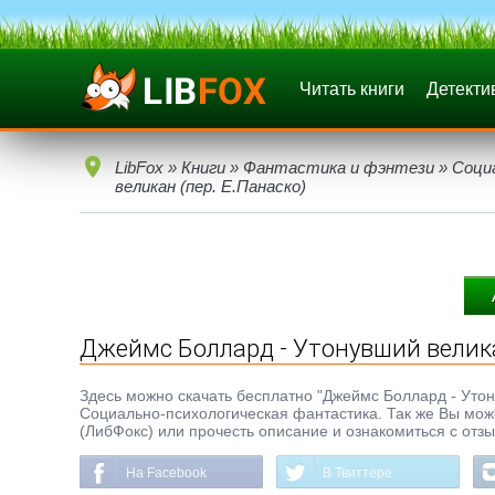
Читать книги
Детекти
LibFox
»
Книги
»
Фантастика и фэнтези
»
Соци
великан (пер. Е.Панаско)
Джеймс Боллард - Утонувший велика
Здесь можно скачать бесплатно "Джеймс Боллард - Утонув
Социально-психологическая фантастика. Так же Вы може
(ЛибФокс) или прочесть описание и ознакомиться с отз
На Facebook
В Твиттере