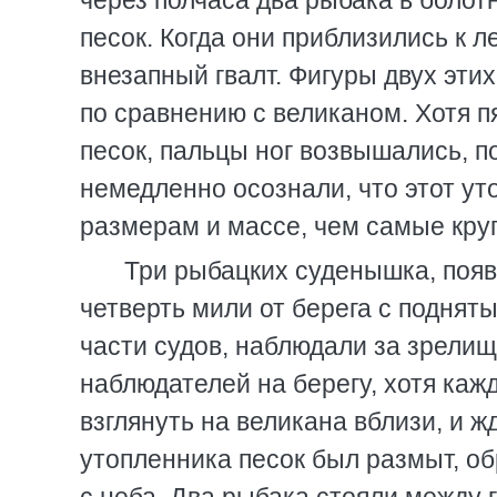
через полчаса два рыбака в боло
песок. Когда они приблизились к 
внезапный гвалт. Фигуры двух эт
по сравнению с великаном. Хотя п
песок, пальцы ног возвышались, п
немедленно осознали, что этот у
размерам и массе, чем самые кру
Три рыбацких суденышка, появ
четверть мили от берега с поднят
части судов, наблюдали за зрели
наблюдателей на берегу, хотя каж
взглянуть на великана вблизи, и ж
утопленника песок был размыт, об