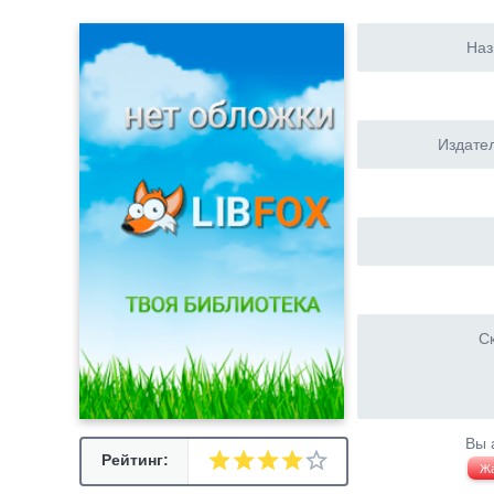
Наз
Издател
Ск
Вы 
Рейтинг:
Ж