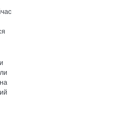
йчас
ся
и
али
 на
кий
о