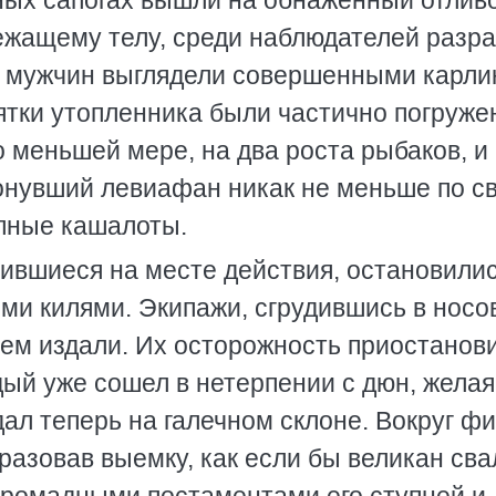
тных сапогах вышли на обнаженный отлив
лежащему телу, среди наблюдателей разр
их мужчин выглядели совершенными карл
ятки утопленника были частично погруже
о меньшей мере, на два роста рыбаков, и
тонувший левиафан никак не меньше по с
пные кашалоты.
ившиеся на месте действия, остановилис
ыми килями. Экипажи, сгрудившись в носо
щем издали. Их осторожность приостанов
дый уже сошел в нетерпении с дюн, желая
дал теперь на галечном склоне. Вокруг ф
разовав выемку, как если бы великан св