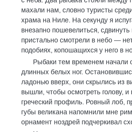
с неба. Два рыбака стояли между
махали нам, словно туристы среди
храма на Ниле. На секунду я испуг
внезапно пошевелиться, сдвинуть 
пристально смотрели в небо — нет
подобиях, копошащихся у него в но
Рыбаки тем временем начали о
длинных белых ног. Остановившис
ладонью вверх, они скрылись из в
вышли, чтобы осмотреть голову, и 
греческий профиль. Ровный лоб, п
губы великана напомнили мне рим
орнамент ноздрей подчеркивал схо