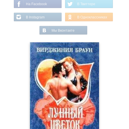
На Facebook
В Твиттере
В Instagram
В Одноклассниках
Мы Вконтакте