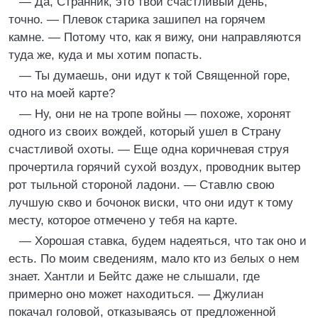
— Да, Странник, это твой счастливый день,
точно. — Плевок старика зашипел на горячем
камне. — Потому что, как я вижу, они направляются
туда же, куда и мы хотим попасть.
— Ты думаешь, они идут к той Священной горе,
что на моей карте?
— Ну, они не на тропе войны — похоже, хоронят
одного из своих вождей, который ушел в Страну
счастливой охоты. — Еще одна коричневая струя
прочертила горячий сухой воздух, проводник вытер
рот тыльной стороной ладони. — Ставлю свою
лучшую скво и бочонок виски, что они идут к тому
месту, которое отмечено у тебя на карте.
— Хорошая ставка, будем надеяться, что так оно и
есть. По моим сведениям, мало кто из белых о нем
знает. Хантли и Бейтс даже не слышали, где
примерно оно может находиться. — Джулиан
покачал головой, отказываясь от предложенной