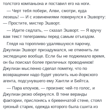
толстого компаньона и поставил его на ноги.
— Черт тебя побери, Алви, смотри, куда
лезешь! — И с извинениями повернулся к Эшворту:
— Простите, мистер Эшворт.
— Идите седлать, — сказал Эшворт. — Я вручу
вам текст телеграммы перед самым отъездом.
Глядя на торопливо удалявшуюся парочку,
Джулиан Эшворт призадумался, не отменить ли
экспедицию вообще. Если бы не поджимало время,
он бы поискал более приличных проводников!
Джулиан мысленно сделал пометку, что по
возвращении надо будет уволить нью-йоркского
агента, подсунувшего ему Хантли и Бейтса.
— Пара клоунов, — произнес чей-то голос, и
Джулиан резко обернулся. В тени веранды
фактории, прислонясь к бревенчатой стене, стоял
грязный старик, одежда которого была сшита из