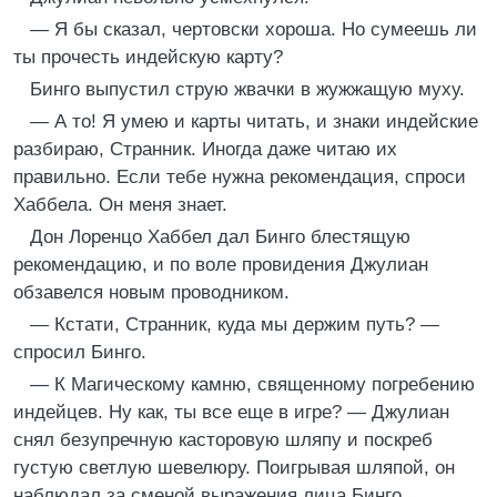
— Я бы сказал, чертовски хороша. Но сумеешь ли
ты прочесть индейскую карту?
Бинго выпустил струю жвачки в жужжащую муху.
— А то! Я умею и карты читать, и знаки индейские
разбираю, Странник. Иногда даже читаю их
правильно. Если тебе нужна рекомендация, спроси
Хаббела. Он меня знает.
Дон Лоренцо Хаббел дал Бинго блестящую
рекомендацию, и по воле провидения Джулиан
обзавелся новым проводником.
— Кстати, Странник, куда мы держим путь? —
спросил Бинго.
— К Магическому камню, священному погребению
индейцев. Ну как, ты все еще в игре? — Джулиан
снял безупречную касторовую шляпу и поскреб
густую светлую шевелюру. Поигрывая шляпой, он
наблюдал за сменой выражения лица Бинго.