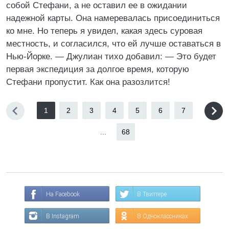
собой Стефани, а не оставил ее в ожидании
надежной карты. Она намеревалась присоединиться
ко мне. Но теперь я увидел, какая здесь суровая
местность, и согласился, что ей лучше оставаться в
Нью-Йорке. — Джулиан тихо добавил: — Это будет
первая экспедиция за долгое время, которую
Стефани пропустит. Как она разозлится!
1
2
3
4
5
6
7
...
68
На Facebook
В Твиттере
В Instagram
В Одноклассниках