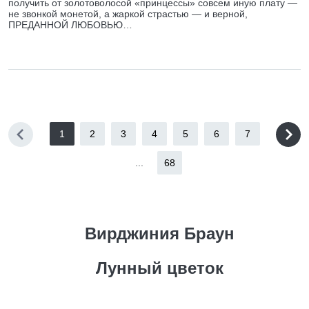
получить от золотоволосой «принцессы» совсем иную плату —
не звонкой монетой, а жаркой страстью — и верной,
ПРЕДАННОЙ ЛЮБОВЬЮ…
1
2
3
4
5
6
7
...
68
Вирджиния Браун
Лунный цветок