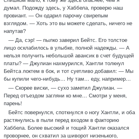
слишком мало, к тому же здесь опаснее, чем я
думал. Подожду здесь, у Хаббела, проверю наш
провиант. — Он одарил парочку свирепым
взглядом. — Хоть это вы можете сделать, ничего не
напутав?
— Да, сэр! — пылко заверил Бейтс. Его толстое
лицо осклабилось в улыбке, полной надежды. — А
нельзя получить небольшой авансик в счет будущей
платы? — Джулиан нахмурился, Хантли толкнул
Бейтса локтем в бок, и тот суетливо добавил: — Мы
бы купили чего-нибудь… Ну там… еду, например…
— Скорее виски, — сухо заметил Джулиан. —
Перед отъездом загляни ко мне… Смотри у меня,
парень!
Бейтс повернулся, споткнулся о ногу Хантли, и оба
растянулись в пыли перед входом в факторию
Хаббела. Более высокий и тощий Хантли оказался
проворнее, он схватил за шиворот низенького,