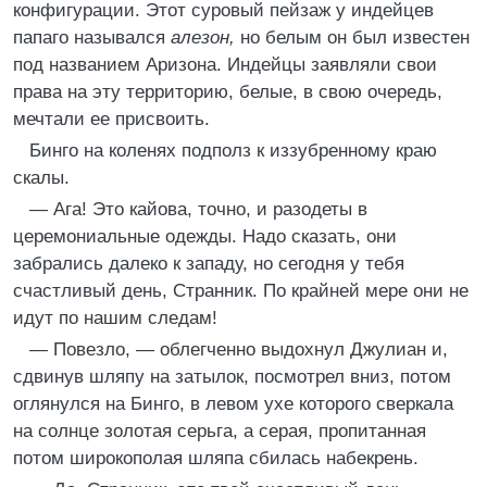
конфигурации. Этот суровый пейзаж у индейцев
папаго назывался
алезон,
но белым он был известен
под названием Аризона. Индейцы заявляли свои
права на эту территорию, белые, в свою очередь,
мечтали ее присвоить.
Бинго на коленях подполз к иззубренному краю
скалы.
— Ага! Это кайова, точно, и разодеты в
церемониальные одежды. Надо сказать, они
забрались далеко к западу, но сегодня у тебя
счастливый день, Странник. По крайней мере они не
идут по нашим следам!
— Повезло, — облегченно выдохнул Джулиан и,
сдвинув шляпу на затылок, посмотрел вниз, потом
оглянулся на Бинго, в левом ухе которого сверкала
на солнце золотая серьга, а серая, пропитанная
потом широкополая шляпа сбилась набекрень.