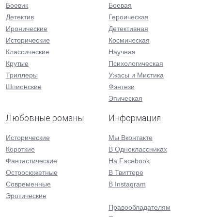
Боевик
Боевая
Детектив
Героическая
Иронические
Детективная
Исторические
Космическая
Классические
Научная
Крутые
Психологическая
Триллеры
Ужасы и Мистика
Шпионские
Фэнтези
Эпическая
Любовные романы
Информация
Исторические
Мы Вконтакте
Короткие
В Одноклассниках
Фантастические
На Facebook
Остросюжетные
В Твиттере
Современные
В Instagram
Эротические
Правообладателям