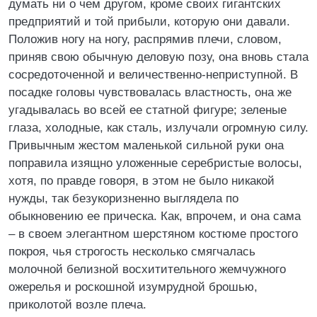
думать ни о чем другом, кроме своих гигантских
предприятий и той прибыли, которую они давали.
Положив ногу на ногу, распрямив плечи, словом,
приняв свою обычную деловую позу, она вновь стала
сосредоточенной и величественно-неприступной. В
посадке головы чувствовалась властность, она же
угадывалась во всей ее статной фигуре; зеленые
глаза, холодные, как сталь, излучали огромную силу.
Привычным жестом маленькой сильной руки она
поправила изящно уложенные серебристые волосы,
хотя, по правде говоря, в этом не было никакой
нужды, так безукоризненно выглядела по
обыкновению ее прическа. Как, впрочем, и она сама
– в своем элегантном шерстяном костюме простого
покроя, чья строгость несколько смягчалась
молочной белизной восхитительного жемчужного
ожерелья и роскошной изумрудной брошью,
приколотой возле плеча.