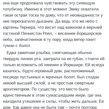
она еще продолжала чувствовать эту сияющую
голубизну. Именно в этот момент Эмму охватила
такая острая тоска по дому, что от неожиданности у
нее перехватило дыхание. Да ведь это же небо с
картины Тернера, что висит над камином в верхней
гостиной Пеннистон Роял, – весеннее йоркширское
небо, запечатленное в ту пору, когда ветер гонит
туман с болот.
Едва заметная улыбка, смягчающая обычно
твердую линию рта, заиграла на ее губах, стоило ей
только вспомнить об имении в Йоркшире. Ей всегда
казалось, будто огромный дом, расположенный
посреди пустынных и мрачных болот, был создан
некоей высшей силой, а не простым смертным
архитектором. По существу, это место было
единственным в этом сумасшедшем мире, где она
находила утешение и силы, чтобы жить дальше. Ее
дом. Как давно она не была там – почти полтора