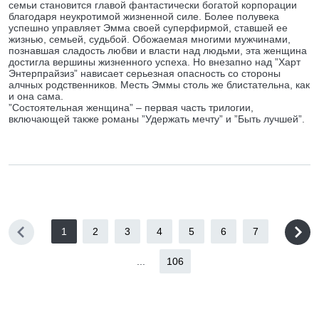
семьи становится главой фантастически богатой корпорации
благодаря неукротимой жизненной силе. Более полувека
успешно управляет Эмма своей суперфирмой, ставшей ее
жизнью, семьей, судьбой. Обожаемая многими мужчинами,
познавшая сладость любви и власти над людьми, эта женщина
достигла вершины жизненного успеха. Но внезапно над ”Харт
Энтерпрайзиз” нависает серьезная опасность со стороны
алчных родственников. Месть Эммы столь же блистательна, как
и она сама.
”Состоятельная женщина” – первая часть трилогии,
включающей также романы ”Удержать мечту” и ”Быть лучшей”.
1
2
3
4
5
6
7
...
106