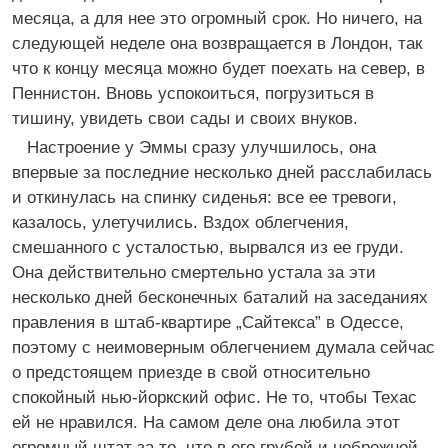
месяца, а для нее это огромный срок. Но ничего, на
следующей неделе она возвращается в Лондон, так
что к концу месяца можно будет поехать на север, в
Пеннистон. Вновь успокоиться, погрузиться в
тишину, увидеть свои сады и своих внуков.
Настроение у Эммы сразу улучшилось, она
впервые за последние несколько дней расслабилась
и откинулась на спинку сиденья: все ее тревоги,
казалось, улетучились. Вздох облегчения,
смешанного с усталостью, вырвался из ее груди.
Она действительно смертельно устала за эти
несколько дней бесконечных баталий на заседаниях
правления в штаб-квартире „Сайтекса” в Одессе,
поэтому с неимоверным облегчением думала сейчас
о предстоящем приезде в свой относительно
спокойный нью-йоркский офис. Не то, чтобы Техас
ей не нравился. На самом деле она любила этот
огромный штат за то, что в его грубой и небрежной