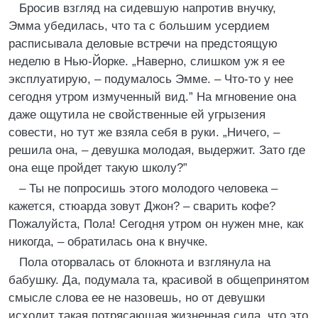
Бросив взгляд на сидевшую напротив внучку,
Эмма убедилась, что та с большим усердием
расписывала деловые встречи на предстоящую
неделю в Нью-Йорке. „Наверно, слишком уж я ее
эксплуатирую, – подумалось Эмме. – Что-то у нее
сегодня утром измученный вид.” На мгновение она
даже ощутила не свойственные ей угрызения
совести, но тут же взяла себя в руки. „Ничего, –
решила она, – девушка молодая, выдержит. Зато где
она еще пройдет такую школу?”
– Ты не попросишь этого молодого человека –
кажется, стюарда зовут Джон? – сварить кофе?
Пожалуйста, Пола! Сегодня утром он нужен мне, как
никогда, – обратилась она к внучке.
Пола оторвалась от блокнота и взглянула на
бабушку. Да, подумала та, красивой в общепринятом
смысле слова ее не назовешь, но от девушки
исходит такая потрясающая жизненная сила, что это