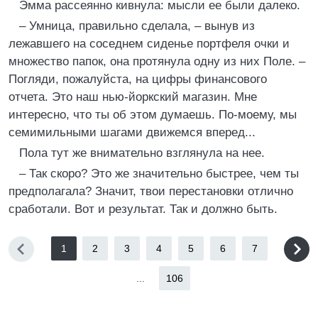
Эмма рассеянно кивнула: мысли ее были далеко.
– Умница, правильно сделала, – вынув из
лежавшего на соседнем сиденье портфеля очки и
множество папок, она протянула одну из них Поле. –
Погляди, пожалуйста, на цифры финансового
отчета. Это наш нью-йоркский магазин. Мне
интересно, что ты об этом думаешь. По-моему, мы
семимильными шагами движемся вперед...
Пола тут же внимательно взглянула на нее.
– Так скоро? Это же значительно быстрее, чем ты
предполагала? Значит, твои перестановки отлично
сработали. Вот и результат. Так и должно быть.
1
2
3
4
5
6
7
...
106