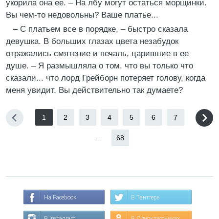
укорила она ее. – На лбу могут остаться морщинки.
Вы чем-то недовольны? Ваше платье...
– С платьем все в порядке, – быстро сказала
девушка. В больших глазах цвета незабудок
отражались смятение и печаль, царившие в ее
душе. – Я размышляла о том, что вы только что
сказали... что лорд Грейборн потеряет голову, когда
меня увидит. Вы действительно так думаете?
1
2
3
4
5
6
7
...
68
На Facebook
В Твиттере
В Instagram
В Одноклассниках