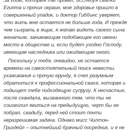
За годы
,
которые ты провел
,
исследуя свалки
Египта и прочих окраин
,
мое здоровье пришло в
совершен
ный упадок
,
и доктор Гиббинс уверяет
,
что жить мне остает
ся не больше года. И прежде
чем сыграть в ящик
,
я желаю видеть своего сына
женатым
,
занимающим подобающее его имени
место в обществе и
,
если будет угодно Господу
,
имею
щим наследника или ожидающим оного.
Поскольку у тебя
,
очевидно
,
не остается
времени на са
мостоятельный поиск невесты
,
ухаживания и прочую ерун
ду
,
я счел разумным
обратиться к профессиональной свахе
,
которая и
подыщет тебе подходящую супругу. К несчастью
,
после скандала
,
вызванного тем
,
что ты не
соизволил явить
ся на предыдущую
,
черт бы ее
побрал
,
свадьбу
,
перед ней сто
ит почти
неразрешимая задача. Однако мисс Чилтон-
Гриз
дейл – опытнейший брачный посредник
,
и я не