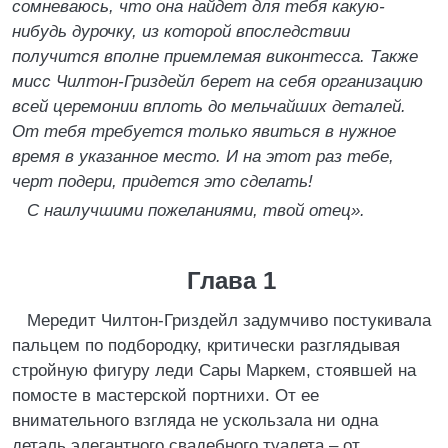
сомневаюсь
,
что она найдет для тебя какую-
нибудь дурочку
,
из которой впоследствии
получится вполне приемлемая виконтесса. Так
же
мисс Чилтон-Гриздейл берет на себя организацию
всей церемонии вплоть до мельчайших деталей.
От тебя требуется только явиться в нужное
время в указанное место. И на этот раз тебе
,
черт подери
,
придется это сделать!
С наилучшими пожеланиями
,
твой отец».
Глава 1
Мередит Чилтон-Гриздейл задумчиво постукивала
пальцем по подбородку, критически разглядывая
стройную фигуру леди Сары Маркем, стоявшей на
помосте в мастерской портнихи. От ее
внимательного взгляда не ускользала ни одна
деталь элегантного свадебного туалета – от