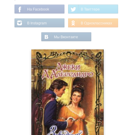
На Facebook
В Твиттере
В Instagram
В Одноклассниках
Мы Вконтакте