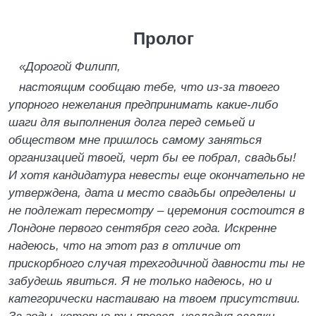
Пролог
«Дорогой Филипп
,
настоящим сообщаю тебе
,
что из-за твоего
упорного не
желания предпринимать какие-либо
шаги для выполнения долга перед семьей и
обществом мне пришлось самому за
няться
организацией твоей
,
черт бы ее побрал
,
свадьбы!
И хотя кандидатура невесты еще окончательно не
утверждена
,
дата и место свадьбы определены и
не подлежат пересмотру – церемония состоится в
Лондоне первого сентября сего года. Искренне
надеюсь
,
что на этот раз в отличие от
прискорбно
го случая трехгодичной давности ты не
забудешь явиться. Я не только надеюсь
,
но и
категорически настаиваю на твоем присутствии.