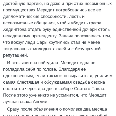
достойную партию, но даже и при этих несомненных
преимуществах Мередит потребовались все ее
дипломатические способности, лесть и
всевозможные обещания, чтобы убедить графа
Хедингтона отдать руку единственной дочери столь
ненадежному претенденту. Задача осложнялась тем,
что вокруг леди Сары крутились стаи не менее
титулованных молодых людей и с безупречной
репутацией.
И все-таки она победила. Мередит едва не
погладила себя по голове. Благодаря ее
вдохновенным, если так можно выразиться, усилиям
самая блестящая и обсуждаемая свадьба сезона
состоится через два дня в соборе Святого Павла.
После этого уже никто не усомнится, что Мередит
лучшая сваха Англии.
Сразу после объявления о помолвке два месяца
назад мамаши девиц на выданье стали наперебой