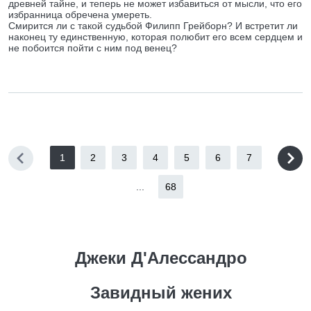
древней тайне, и теперь не может избавиться от мысли, что его
избранница обречена умереть.
Смирится ли с такой судьбой Филипп Грейборн? И встретит ли
наконец ту единственную, которая полюбит его всем сердцем и
не побоится пойти с ним под венец?
1
2
3
4
5
6
7
...
68
Джеки Д'Алессандро
Завидный жених