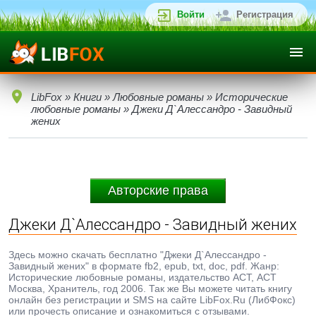
Войти
Регистрация
LibFox
»
Книги
»
Любовные романы
»
Исторические
любовные романы
» Джеки Д`Алессандро - Завидный
жених
Авторские права
Джеки Д`Алессандро - Завидный жених
Здесь можно скачать бесплатно "Джеки Д`Алессандро -
Завидный жених" в формате fb2, epub, txt, doc, pdf. Жанр:
Исторические любовные романы, издательство АСТ, АСТ
Москва, Хранитель, год 2006. Так же Вы можете читать книгу
онлайн без регистрации и SMS на сайте LibFox.Ru (ЛибФокс)
или прочесть описание и ознакомиться с отзывами.