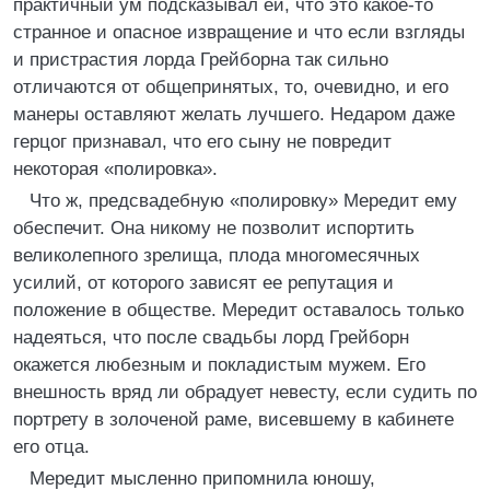
практичный ум подсказывал ей, что это какое-то
странное и опасное извращение и что если взгляды
и пристрастия лорда Грейборна так сильно
отличаются от общепринятых, то, очевидно, и его
манеры оставляют желать лучшего. Недаром даже
герцог признавал, что его сыну не повредит
некоторая «полировка».
Что ж, предсвадебную «полировку» Мередит ему
обеспечит. Она никому не позволит испортить
великолепного зрелища, плода многомесячных
усилий, от которого зависят ее репутация и
положение в обществе. Мередит оставалось только
надеяться, что после свадьбы лорд Грейборн
окажется любезным и покладистым мужем. Его
внешность вряд ли обрадует невесту, если судить по
портрету в золоченой раме, висевшему в кабинете
его отца.
Мередит мысленно припомнила юношу,