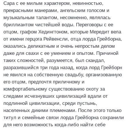
Сара с ее милым характером, невинностью,
прекрасными манерами, ангельским голосом и
музыкальным талантом, несомненно, являлась
бриллиантом чистейшей воды. Переговоры с ее
отцом, графом Хедингтоном, которые Мередит вела
от имени герцога Рейвенсли, отца лорда Грейборна,
оказались деликатным и очень непростым делом
даже для свахи с ее умением и опытом. Причиной
таких сложностей, разумеется, был скандал,
разразившийся три года назад, когда лорд Грейборн
не явился на собственную свадьбу, организованную
его отцом, предпочтя приличному и
комфортабельному существованию охоту за
следами исчезнувших цивилизаций вдали от
подлинной цивилизации, среди пустынь,
населенных дикими племенами. После этого только
титул и семейные связи лорда Грейборна сохранили
для него возможность когда-либо найти себе