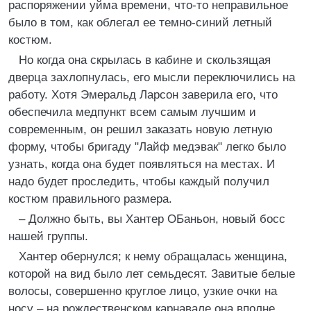
распоряжении уйма времени, что-то неправильное
было в том, как облегал ее темно-синий летный
костюм.
Но когда она скрылась в кабине и скользящая
дверца захлопнулась, его мысли переключились на
работу. Хотя Эмеральд Ларсон заверила его, что
обеспечила медпункт всем самым лучшим и
современным, он решил заказать новую летную
форму, чтобы бригаду "Лайф медэвак" легко было
узнать, когда она будет появляться на местах. И
надо будет проследить, чтобы каждый получил
костюм правильного размера.
– Должно быть, вы Хантер ОБаньон, новый босс
нашей группы.
Хантер обернулся; к нему обращалась женщина,
которой на вид было лет семьдесят. Завитые белые
волосы, совершенно круглое лицо, узкие очки на
носу – на рождественском карнавале она вполне