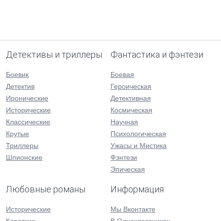
Детективы и триллеры
Фантастика и фэнтези
Боевик
Боевая
Детектив
Героическая
Иронические
Детективная
Исторические
Космическая
Классические
Научная
Крутые
Психологическая
Триллеры
Ужасы и Мистика
Шпионские
Фэнтези
Эпическая
Любовные романы
Информация
Исторические
Мы Вконтакте