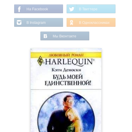
На Facebook
В Твиттере
В Instagram
В Одноклассниках
Мы Вконтакте