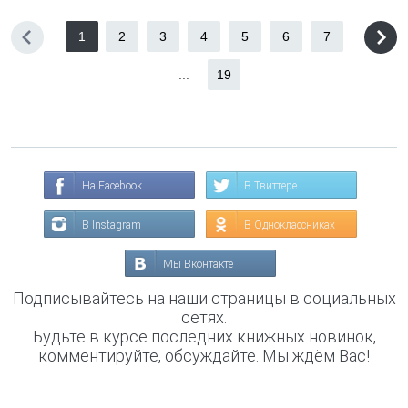
1
2
3
4
5
6
7
...
19
На Facebook
В Твиттере
В Instagram
В Одноклассниках
Мы Вконтакте
Подписывайтесь на наши страницы в социальных
сетях.
Будьте в курсе последних книжных новинок,
комментируйте, обсуждайте. Мы ждём Вас!