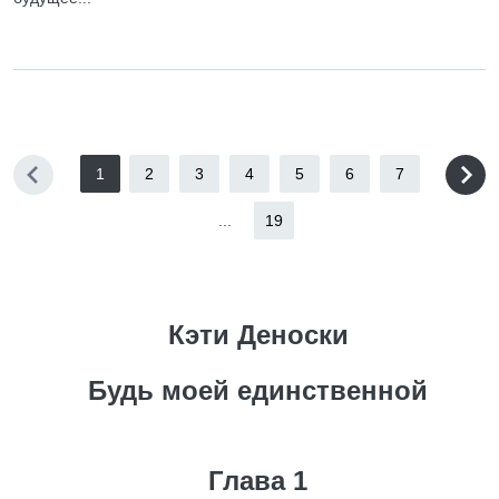
1
2
3
4
5
6
7
...
19
Кэти Деноски
Будь моей единственной
Глава 1