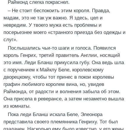
Раймонд слегка покраснел.
– Не стоит беспокоить этим короля. Правда,
мадам, это не так уж важно. Я здесь, цел и
невредим. У твоего мужа есть проблемы и
посерьезнее моего «странного приезда без одежды и
слуг».
Послышались чьи-то шаги и голоса. Появился
король Генрих, третий правитель Англии, носящий
это имя. Леди Бланш прикусила губу. Она ведь шла
с поручением к Майклу Беле, королевскому
дворецкому, чтобы тот принес в покои королевы
графин любимого королем вина, но, увидев
Раймонда, от радости и волнения забыла об этом.
Она присела в реверансе, а затем незаметно вышла
из комнаты.
Пока леди Бланш искала Беле, Элеонора
представила своего племянника Генриху. Тот был
озадачен. Насколько ему было известно, у его жены