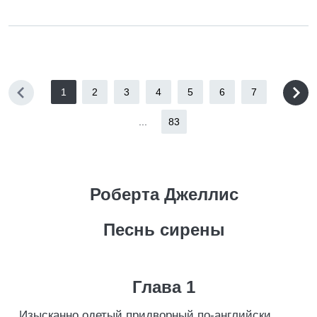
1
2
3
4
5
6
7
...
83
Роберта Джеллис
Песнь сирены
Глава 1
Изысканно одетый придворный по-английски,