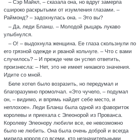
– Сэр Майкл, – сказала она, но вдруг замерла
сшироко раскрытыми от изумления глазами. –
Раймонд? – задохнулась она. – Это вы?
– Да, леди Бланш. – Молодой рыцарь лукаво
улыбнулся.
– О! – выдохнула женщина. Ее глаза скользнули по
его грязной одежде и рваной кольчуге. – Что с вами
случилось? – И прежде чем он успел ответить,
произнесла: – Нет, это не имеет никакого значения.
Идите со мной.
Беле хотел было возразить, но передумал и
благоразумно промолчал. «Это чучело, – подумал
он, – видимо, и впрямь найдет себе место, и
неплохое». Леди Бланш была одной из фавориток
королевы и приехала с Элеонорой из Прованса.
Королеву Элеонору любили все, ее невозможно
было не любить. Она была очень доброй и всегда
мирила короля со всеми, кто незначительными