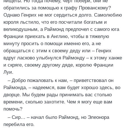
нищеты. Но тогда почему, черт побери, они не
обратились за помощью к графу Прованскому?
Однако Генрих не мог сердиться долго. Самолюбию
короля льстило, что его посчитали богатым и
великодушным, а Раймонд предпочел с самого юга
Франции приехать в Англию, чтобы в тяжелую
минуту просить о помощи именно его, а не
обращаться с этим к своему деду или – Генрих
вдруг ласково улыбнулся Раймонду – к этому ханже
и скряге, своему другому дяде, королю Франции
Луи.
– Добро пожаловать к нам, – приветствовал он
Раймонда, – надеемся, вам будет хорошо здесь, во
дворце. Мы будем рады принимать вас столько
времени, сколько захотите. Чем я могу еще вам
помочь?
– Сир… – начал было Раймонд, но Элеонора
перебила его.