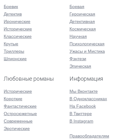
Боевик
Боевая
Детектив
Героическая
Иронические
Детективная
Исторические
Космическая
Классические
Научная
Крутые
Психологическая
Триллеры
Ужасы и Мистика
Шпионские
Фэнтези
Эпическая
Любовные романы
Информация
Исторические
Мы Вконтакте
Короткие
В Одноклассниках
Фантастические
На Facebook
Остросюжетные
В Твиттере
Современные
В Instagram
Эротические
Правообладателям