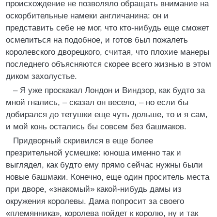
происхождение не позволяло обращать внимание на
оскорбительные намеки англичанина: он и
представить себе не мог, что кто-нибудь еще сможет
осмелиться на подобное, и готов был пожалеть
королевского дворецкого, считая, что плохие манеры
последнего объясняются скорее всего жизнью в этом
диком захолустье.
– Я уже проскакал Лондон и Виндзор, как будто за
мной гнались, – сказал он весело, – но если бы
добирался до тетушки еще чуть дольше, то и я сам,
и мой конь остались бы совсем без башмаков.
Придворный скривился в еще более
презрительной усмешке: юноша именно так и
выглядел, как будто ему прямо сейчас нужны были
новые башмаки. Конечно, еще один проситель места
при дворе, «знакомый» какой-нибудь дамы из
окружения королевы. Дама попросит за своего
«племянника», королева пойдет к королю, ну и так