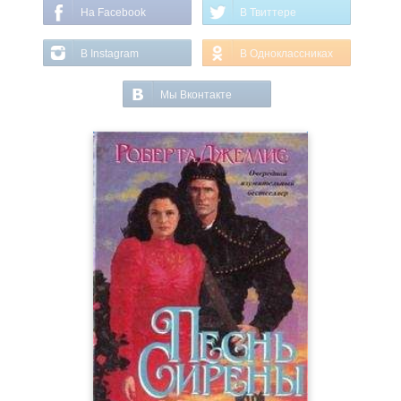
На Facebook
В Твиттере
В Instagram
В Одноклассниках
Мы Вконтакте