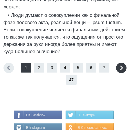
«секс»:
• Люди думают о совокуплении как о финальной
фазе полового акта, реальной вещи – ipsum fuctum.
Если совокупление является финальным действием,
то как же так получается, что ощущения от простого
держания за руки иногда более приятны и имеют
куда большее значение?
1
2
3
4
5
6
7
...
47
На Facebook
В Твиттере
В Instagram
В Одноклассниках