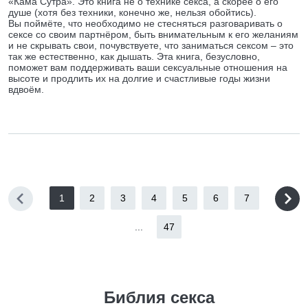
«Кама Сутра». Это книга не о технике секса, а скорее о его
душе (хотя без техники, конечно же, нельзя обойтись).
Вы поймёте, что необходимо не стесняться разговаривать о
сексе со своим партнёром, быть внимательным к его желаниям
и не скрывать свои, почувствуете, что заниматься сексом – это
так же естественно, как дышать. Эта книга, безусловно,
поможет вам поддерживать ваши сексуальные отношения на
высоте и продлить их на долгие и счастливые годы жизни
вдвоём.
1
2
3
4
5
6
7
...
47
Библия секса