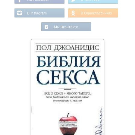
В Instagram
В Одноклассниках
Мы Вконтакте