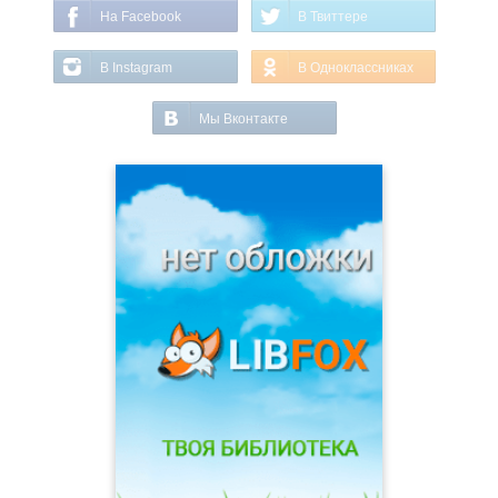
На Facebook
В Твиттере
В Instagram
В Одноклассниках
Мы Вконтакте