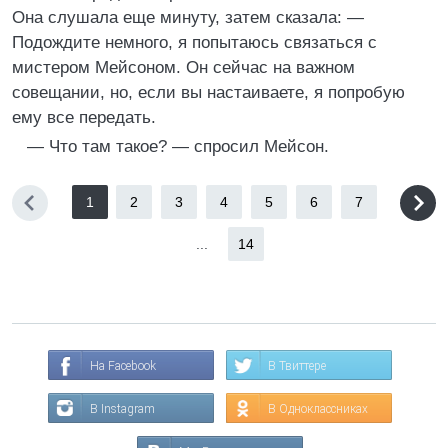
Она слушала еще минуту, затем сказала: —
Подождите немного, я попытаюсь связаться с
мистером Мейсоном. Он сейчас на важном
совещании, но, если вы настаиваете, я попробую
ему все передать.
— Что там такое? — спросил Мейсон.
1
2
3
4
5
6
7
...
14
На Facebook
В Твиттере
В Instagram
В Одноклассниках