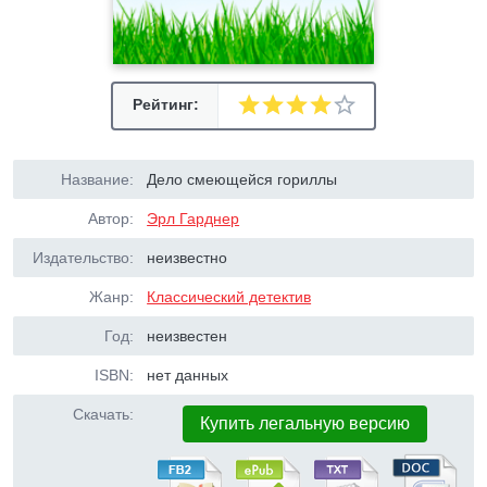
Рейтинг:
Название:
Дело смеющейся гориллы
Автор:
Эрл Гарднер
Издательство:
неизвестно
Жанр:
Классический детектив
Год:
неизвестен
ISBN:
нет данных
Скачать:
Купить легальную версию