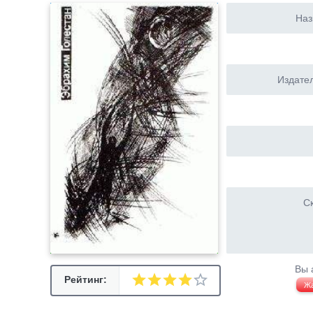
Наз
Издател
Ск
Вы 
Рейтинг:
Ж