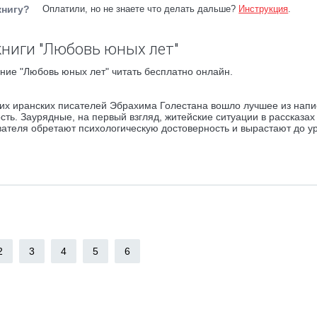
книгу?
Оплатили, но не знаете что делать дальше?
Инструкция
.
ниги "Любовь юных лет"
ние "Любовь юных лет" читать бесплатно онлайн.
их иранских писателей Эбрахима Голестана вошло лучшее из напи
ть. Заурядные, на первый взгляд, житейские ситуации в рассказах
ателя обретают психологическую достоверность и вырастают до у
2
3
4
5
6