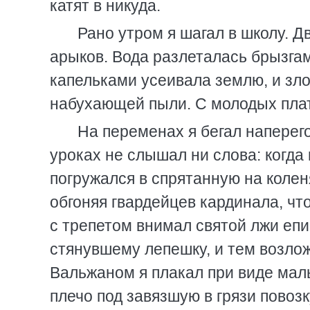
катят в никуда.
Рано утром я шагал в школу. 
арыков. Вода разлеталась брызгам
капельками усеивала землю, и зл
набухающей пыли. С молодых плат
На переменах я бегал наперего
уроках не слышал ни слова: когда 
погружался в спрятанную на коленя
обгоняя гвардейцев кардинала, чт
с трепетом внимал святой лжи епи
стянувшему лепешку, и тем возлож
Вальжаном я плакал при виде малы
плечо под завязшую в грязи повозк