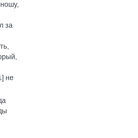
юношу,
л за
ть,
орый,
1] не
да
жды