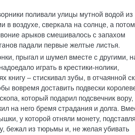
Дворники поливали улицы мутной водой из
и в воздухе, сверкала на солнце, а потом
овоние арыков смешивалось с запахом
анов падали первые желтые листья.
нки, прыгал и шумел вместе с другими, н
надоедало играть в крестики-нолики,
х книгу – стискивал зубы, в отчаянной с
обы вовремя доставить подвески королев
скопа, который подарил подсвечник вору,
ил на него бремя страдания и долга. Вме
шки, у которой отняли монету, подставл
у, бежал из тюрьмы и, не желая убивать