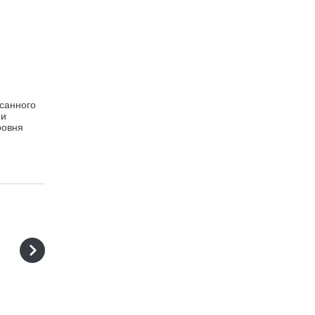
санного
 и
ровня