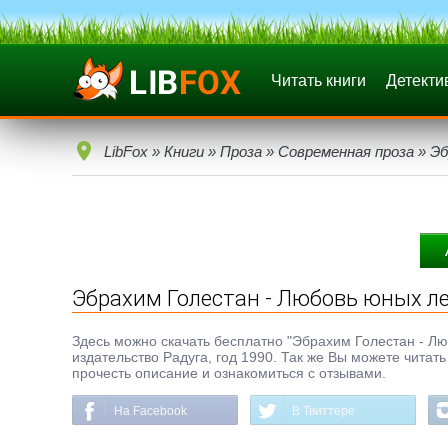
Читать книги
Детекти
LibFox
»
Книги
»
Проза
»
Современная проза
» Эб
Эбрахим Голестан - Любовь юных л
Здесь можно скачать бесплатно "Эбрахим Голестан - Люб
издательство Радуга, год 1990. Так же Вы можете читат
прочесть описание и ознакомиться с отзывами.
На Facebook
В Твиттере