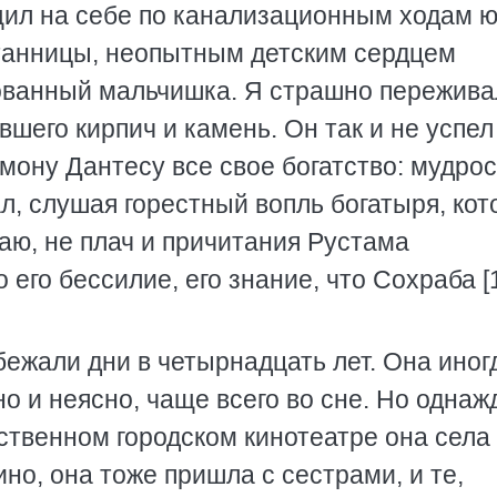
ащил на себе по канализационным ходам 
танницы, неопытным детским сердцем
лованный мальчишка. Я страшно пережива
вшего кирпич и камень. Он так и не успел
мону Дантесу все свое богатство: мудрос
л, слушая горестный вопль богатыря, кот
наю, не плач и причитания Рустама
 его бессилие, его знание, что Сохраба [
бежали дни в четырнадцать лет. Она иног
но и неясно, чаще всего во сне. Но одна
нственном городском кинотеатре она села
ино, она тоже пришла с сестрами, и те,