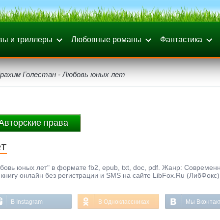
вы и триллеры
Любовные романы
Фантастика
рахим Голестан - Любовь юных лет
Авторские права
ет
овь юных лет" в формате fb2, epub, txt, doc, pdf. Жанр: Современ
ь книгу онлайн без регистрации и SMS на сайте LibFox.Ru (ЛибФокс)
В Instagram
В Одноклассниках
Мы Вконтак