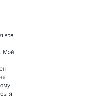
я все
. Мой
лен
 не
тому
обы я