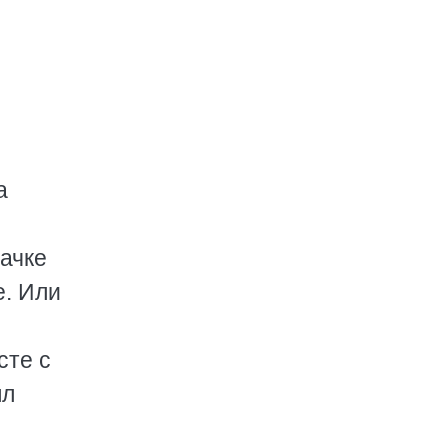
а
качке
е. Или
сте с
ял