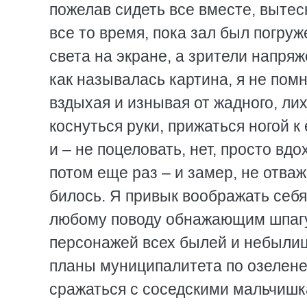
пожелав сидеть все вместе, вытес
все то время, пока зал был погру
света на экране, а зрители напряж
как называлась картина, я не помн
вздыхая и изнывая от жадного, ли
коснуться руки, прижаться ногой к
и – не поцеловать, нет, просто вдо
потом еще раз – и замер, не отва
билось. Я привык воображать себ
любому поводу обнажающим шпагу,
персонажей всех былей и небылиц,
планы муниципалитета по озелене
сражаться с соседскими мальчишка