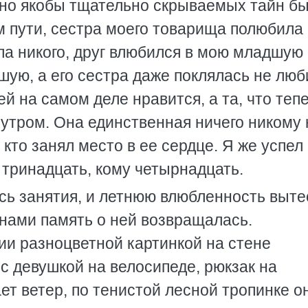
 но якобы тщательно скрываемых тайн б
м пути, сестра моего товарища полюбила
ила никого, друг влюбился в мою младшую
ршую, а его сестра даже поклялась не люб
ей на самом деле нравится, а та, что теп
и утром. Она единственная ничего никому 
кто занял место в ее сердце. Я же успел
 тринадцать, кому четырнадцать.
ись занятия, и летнюю влюбленность выт
нами память о ней возвращалась.
ии разноцветной картинкой на стене
с девушкой на велосипеде, рюкзак на
ет ветер, по тенистой лесной тропинке о