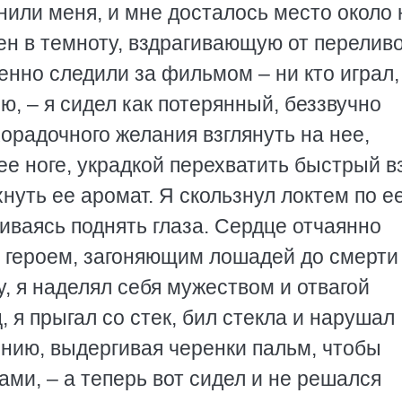
нили меня, и мне досталось место около 
жен в темноту, вздрагивающую от перелив
енно следили за фильмом – ни кто играл,
ю, – я сидел как потерянный, беззвучно
хорадочного желания взглянуть на нее,
 ее ноге, украдкой перехватить быстрый в
хнуть ее аромат. Я скользнул локтем по ее
живаясь поднять глаза. Сердце отчаянно
я героем, загоняющим лошадей до смерти 
 я наделял себя мужеством и отвагой
 я прыгал со стек, бил стекла и нарушал
нию, выдергивая черенки пальм, чтобы
ми, – а теперь вот сидел и не решался