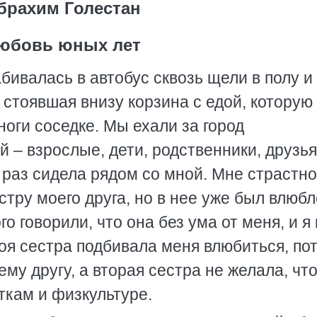
брахим Голестан
юбовь юных лет
бивалась в автобус сквозь щели в полу и
стоявшая внизу корзина с едой, которую 
ноги соседке. Мы ехали за город
– взрослые, дети, родственники, друзья
к раз сидела рядом со мной. Мне страстно
тру моего друга, но в нее уже был влюб
го говорили, что она без ума от меня, и я
 моя сестра подбивала меня влюбиться, по
му другу, а вторая сестра не желала, чт
ткам и физкультуре.