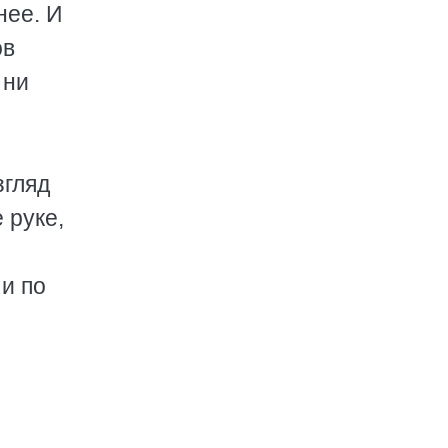
нее. И
ов
 ни
згляд
 руке,
и по