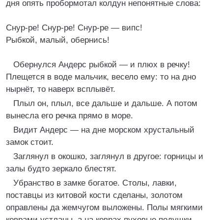
дня опять пробормотал колдун непонятные слова:
Снур-ре! Снур-ре! Снур-ре — випс!
Рыбкой, малый, обернись!
Обернулся Андерс рыбкой — и плюх в речку!
Плещется в воде мальчик, весело ему: то на дно
нырнёт, то наверх всплывёт.
Плыл он, плыл, все дальше и дальше. А потом
вынесла его речка прямо в море.
Видит Андерс — на дне морском хрустальный
замок стоит.
Заглянул в окошко, заглянул в другое: горницы и
залы будто зеркало блестят.
Убранство в замке богатое. Столы, лавки,
поставцы из китовой кости сделаны, золотом
оправлены да жемчугом выложены. Полы мягкими
коврами устланы, а на коврах пуховые подушки