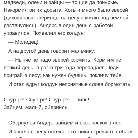
медведи, олени и зайцы — тощие да понурые.
Накормил он их досыта. Хоть и много было зверей
(диковинные зверинцы на целую милю под землёй
растянулись), Андерс в один день с работой
управился. Похвалил его колдун:
— Молодец!
А на другой день говорит мальчику:
— Нынче не надо зверей кормить. Корм им не
всякий день, а раз в три года перепадает. Поди
поиграй в лесу; как нужен будешь, покличу тебя.
И стал вдруг колдун непонятные слова бормотать:
Снур-ре! Снур-ре! Снур-ре — випс!
Зайцем, малый, обернись.
Обернулся Андерс зайцем и скок-поскок в лес.
И пошла в лесу потеха: охотники стреляют, собаки