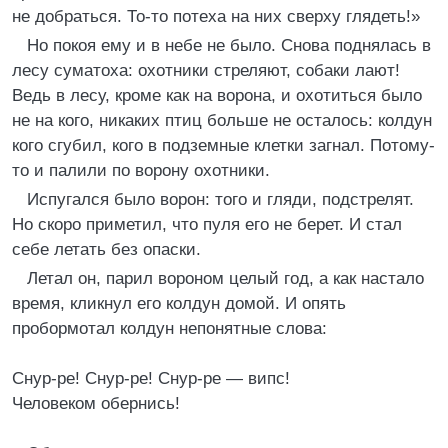
не добраться. То-то потеха на них сверху глядеть!»
Но покоя ему и в небе не было. Снова поднялась в
лесу суматоха: охотники стреляют, собаки лают!
Ведь в лесу, кроме как на ворона, и охотиться было
не на кого, никаких птиц больше не осталось: колдун
кого сгубил, кого в подземные клетки загнал. Потому-
то и палили по ворону охотники.
Испугался было ворон: того и гляди, подстрелят.
Но скоро приметил, что пуля его не берет. И стал
себе летать без опаски.
Летал он, парил вороном целый год, а как настало
время, кликнул его колдун домой. И опять
пробормотал колдун непонятные слова:
Снур-ре! Снур-ре! Снур-ре — випс!
Человеком обернись!