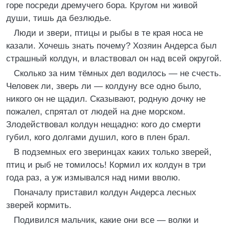
горе посреди дремучего бора. Кругом ни живой
души, тишь да безлюдье.
Люди и звери, птицы и рыбы в те края носа не
казали. Хочешь знать почему? Хозяин Андерса был
страшный колдун, и властвовал он над всей округой.
Сколько за ним тёмных дел водилось — не счесть.
Человек ли, зверь ли — колдуну все одно было,
никого он не щадил. Сказывают, родную дочку не
пожалел, спрятал от людей на дне морском.
Злодействовал колдун нещадно: кого до смерти
губил, кого долгами душил, кого в плен брал.
В подземных его зверинцах каких только зверей,
птиц и рыб не томилось! Кормил их колдун в три
года раз, а уж измывался над ними вволю.
Поначалу приставил колдун Андерса лесных
зверей кормить.
Подивился мальчик, какие они все — волки и