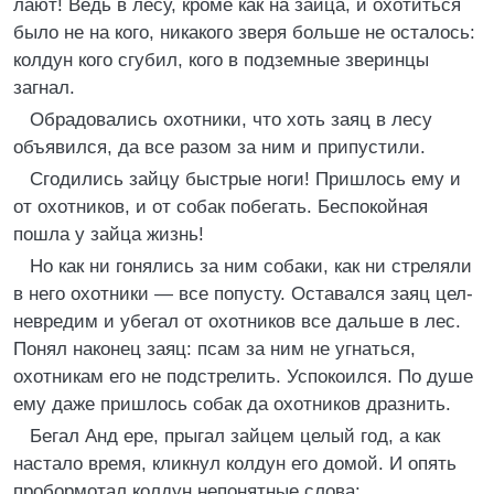
лают! Ведь в лесу, кроме как на зайца, и охотиться
было не на кого, никакого зверя больше не осталось:
колдун кого сгубил, кого в подземные зверинцы
загнал.
Обрадовались охотники, что хоть заяц в лесу
объявился, да все разом за ним и припустили.
Сгодились зайцу быстрые ноги! Пришлось ему и
от охотников, и от собак побегать. Беспокойная
пошла у зайца жизнь!
Но как ни гонялись за ним собаки, как ни стреляли
в него охотники — все попусту. Оставался заяц цел-
невредим и убегал от охотников все дальше в лес.
Понял наконец заяц: псам за ним не угнаться,
охотникам его не подстрелить. Успокоился. По душе
ему даже пришлось собак да охотников дразнить.
Бегал Анд ере, прыгал зайцем целый год, а как
настало время, кликнул колдун его домой. И опять
пробормотал колдун непонятные слова: