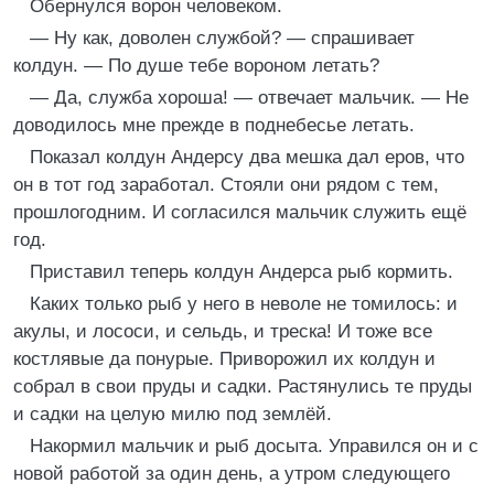
Обернулся ворон человеком.
— Ну как, доволен службой? — спрашивает
колдун. — По душе тебе вороном летать?
— Да, служба хороша! — отвечает мальчик. — Не
доводилось мне прежде в поднебесье летать.
Показал колдун Андерсу два мешка дал еров, что
он в тот год заработал. Стояли они рядом с тем,
прошлогодним. И согласился мальчик служить ещё
год.
Приставил теперь колдун Андерса рыб кормить.
Каких только рыб у него в неволе не томилось: и
акулы, и лососи, и сельдь, и треска! И тоже все
костлявые да понурые. Приворожил их колдун и
собрал в свои пруды и садки. Растянулись те пруды
и садки на целую милю под землёй.
Накормил мальчик и рыб досыта. Управился он и с
новой работой за один день, а утром следующего