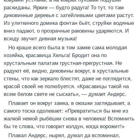
раскиданы. Яркие — будто радуга! То тут, то там
диковинные деревья с затейливыми цветами растут.
Из улиткиного домика фонтан бьёт, струйки водяные
вниз падают, о прозрачные раковины ударяются. И
всюду звучит дивная музыка!
Но краше всего была в том замке сама молодая
хозяйка, красавица Хельга! Бродит она по
хрустальным палатам грустная-прегрустная. Не
радуют её, видно, диковины вокруг, в хрустальные
стены, что как зеркало блестят, даже не поглядится,
красой своей не полюбуется. «Красавицы такой на
всем белом свете не сыскать», — думает Андерс.
Плавает он вокруг замка, в окошки заглядывает, а
самого тоска одолевает: «Превратиться бы мне из
жалкой немой рыбёшки снова в человека! Вспомнить
бы те слова, что говорит колдун, когда ворожит!»
Плавал Андерс, нырял, думал да вспоминал,