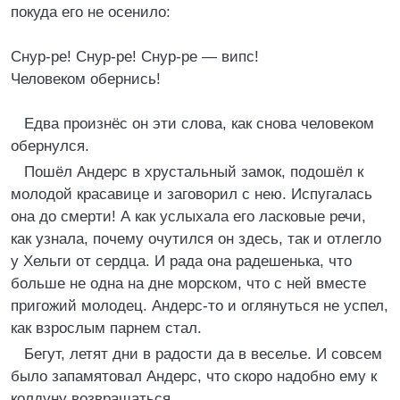
покуда его не осенило:
Снур-ре! Снур-ре! Снур-ре — випс!
Человеком обернись!
Едва произнёс он эти слова, как снова человеком
обернулся.
Пошёл Андерс в хрустальный замок, подошёл к
молодой красавице и заговорил с нею. Испугалась
она до смерти! А как услыхала его ласковые речи,
как узнала, почему очутился он здесь, так и отлегло
у Хельги от сердца. И рада она радешенька, что
больше не одна на дне морском, что с ней вместе
пригожий молодец. Андерс-то и оглянуться не успел,
как взрослым парнем стал.
Бегут, летят дни в радости да в веселье. И совсем
было запамятовал Андерс, что скоро надобно ему к
колдуну возвращаться.