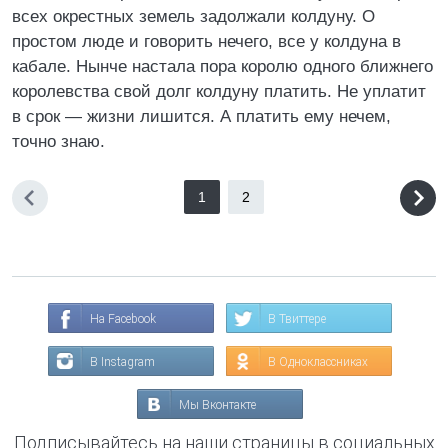
всех окрестных земель задолжали колдуну. О
простом люде и говорить нечего, все у колдуна в
кабале. Нынче настала пора королю одного ближнего
королевства свой долг колдуну платить. Не уплатит
в срок — жизни лишится. А платить ему нечем,
точно знаю.
1
2
На Facebook
В Твиттере
В Instagram
В Одноклассниках
Мы Вконтакте
Подписывайтесь на наши страницы в социальных