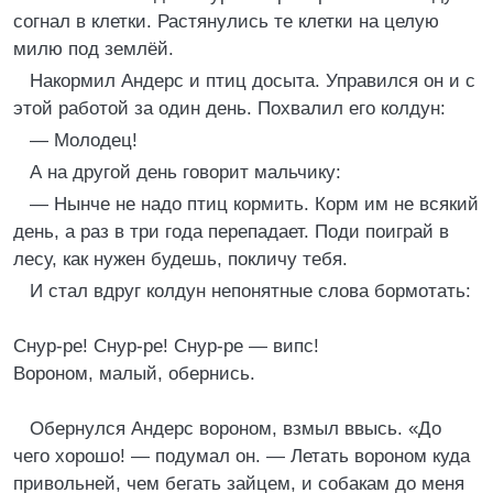
согнал в клетки. Растянулись те клетки на целую
милю под землёй.
Накормил Андерс и птиц досыта. Управился он и с
этой работой за один день. Похвалил его колдун:
— Молодец!
А на другой день говорит мальчику:
— Нынче не надо птиц кормить. Корм им не всякий
день, а раз в три года перепадает. Поди поиграй в
лесу, как нужен будешь, покличу тебя.
И стал вдруг колдун непонятные слова бормотать:
Снур-ре! Снур-ре! Снур-ре — випс!
Вороном, малый, обернись.
Обернулся Андерс вороном, взмыл ввысь. «До
чего хорошо! — подумал он. — Летать вороном куда
привольней, чем бегать зайцем, и собакам до меня