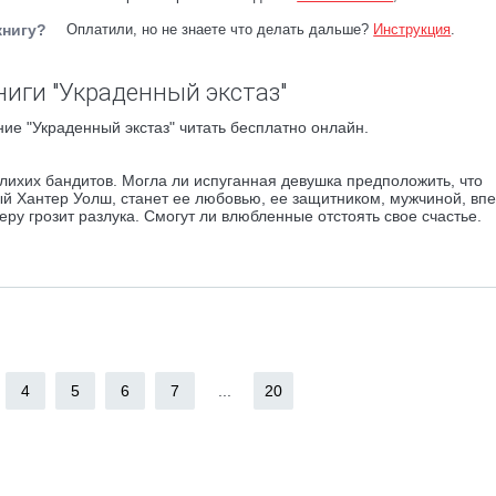
книгу?
Оплатили, но не знаете что делать дальше?
Инструкция
.
ниги "Украденный экстаз"
ие "Украденный экстаз" читать бесплатно онлайн.
лихих бандитов. Могла ли испуганная девушка предположить, что
ый Хантер Уолш, станет ее любовью, ее защитником, мужчиной, вп
ру грозит разлука. Смогут ли влюбленные отстоять свое счастье.
4
5
6
7
...
20