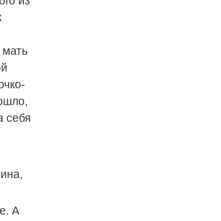
ого из
к
 мать
ой
очко-
ошло,
а себя
:
чина,
е. А