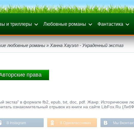
вы и триллеры
Любовные романы
Фантастика
кие любовные романы
» Ханна Хауэлл - Украденный экстаз
Авторские права
й экстаз" в формате fb2, epub, txt, doc, pdf. Жанр: Исторические 
читать ознакомительный отрывок из книги на сайте LibFox.Ru (ЛибФ
В Instagram
В Одноклассниках
Мы Вконтак