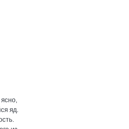
 ясно,
ся яд.
ость.