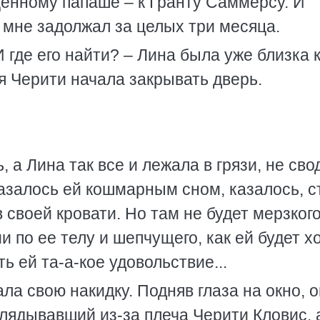
ценному папаше – к Гранту Саммерсу. И
н мне задолжал за целых три месяца.
 где его найти? – Лина была уже близка 
я Черити начала закрывать дверь.
 а Лина так все и лежала в грязи, не сво
 казалось ей кошмарным сном, казалось, с
в своей кровати. Но там не будет мерзког
и по ее телу и шепчущего, как ей будет 
ь ей та-а-кое удовольствие...
ала свою накидку. Подняв глаза на окно, 
глядывавший из-за плеча Черити Кловис, 