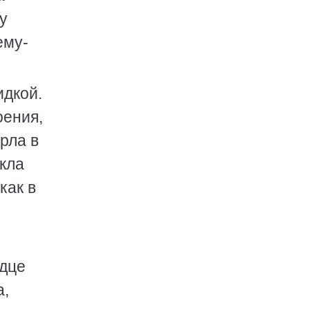
у
ему-
идкой.
оения,
рла в
ыкла
как в
рдце
а,