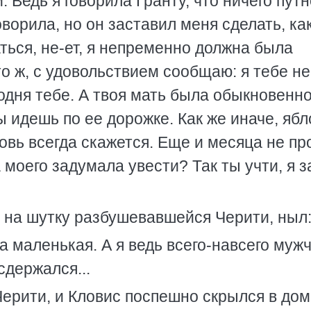
 Ведь я говорила Гранту, что ничего путн
оворила, но он заставил меня сделать, ка
аться, не-ет, я непременно должна была
то ж, с удовольствием сообщаю: я тебе не
родня тебе. А твоя мать была обыкновенн
 идешь по ее дорожке. Как же иначе, ябл
ровь всегда скажется. Еще и месяца не пр
моего задумала увести? Так ты учти, я з
е на шутку разбушевавшейся Черити, ныл
а маленькая. А я ведь всего-навсего муж
 сдержался...
 Черити, и Кловис поспешно скрылся в дом