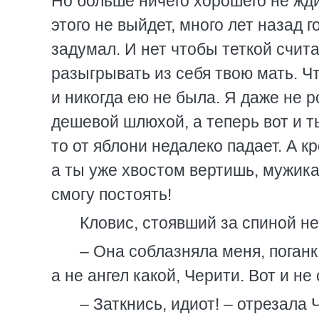
Но больше ничего хорошего не жди.
этого не выйдет, много лет назад г
задумал. И нет чтобы теткой счит
разыгрывать из себя твою мать. Ч
и никогда ею не была. Я даже не 
дешевой шлюхой, а теперь вот и ты
то от яблони недалеко падает. А к
а ты уже хвостом вертишь, мужика 
смогу постоять!
Кловис, стоявший за спиной н
– Она соблазняла меня, поганк
а не ангел какой, Черити. Вот и не
– Заткнись, идиот! – отрезала