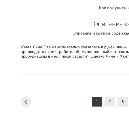
Как получить 
Описание к
Описание и краткое содержан
Юная Лина Саммерс внезапно оказалась в руках шайки 
предводитель этих грабителей, мужественный и отважн
пробудившим в ней пламя страсти? Однако Лине и Ханте
1
2
3