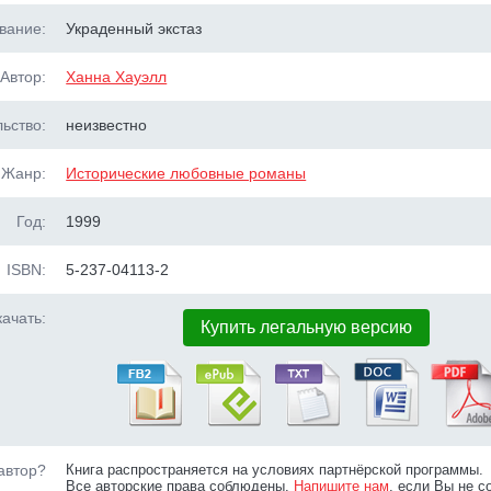
вание:
Украденный экстаз
Автор:
Ханна Хауэлл
ьство:
неизвестно
Жанр:
Исторические любовные романы
Год:
1999
ISBN:
5-237-04113-2
ачать:
Купить легальную версию
автор?
Книга распространяется на условиях партнёрской программы.
Все авторские права соблюдены.
Напишите нам
, если Вы не с