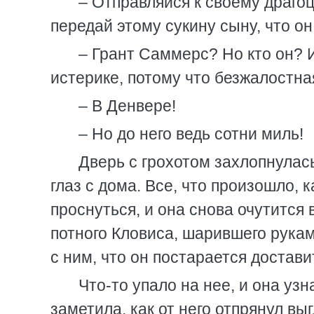
– Отправляйся к своему драго
передай этому сукину сыну, что о
– Грант Саммерс? Но кто он? И
истерике, потому что безжалостна
– В Денвере!
– Но до него ведь сотни миль!
Дверь с грохотом захлопнулась,
глаз с дома. Все, что произошло,
проснуться, и она снова очутится 
потного Кловиса, шарившего рукам
с ним, что он постарается доставит
Что-то упало на нее, и она узн
заметила, как от него отпрянул вы