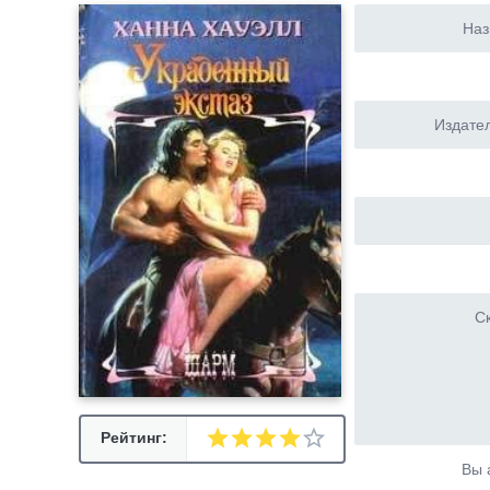
Наз
Издател
Ск
Рейтинг:
Вы 