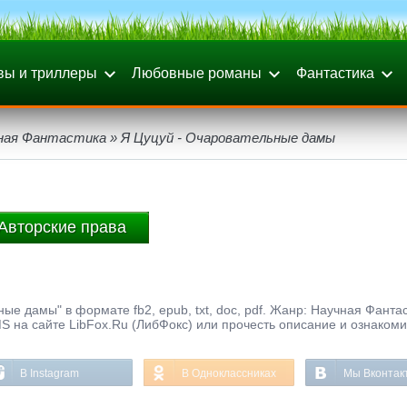
вы и триллеры
Любовные романы
Фантастика
ная Фантастика
» Я Цуцуй - Очаровательные дамы
Авторские права
е дамы" в формате fb2, epub, txt, doc, pdf. Жанр: Научная Фантас
S на сайте LibFox.Ru (ЛибФокс) или прочесть описание и ознакоми
В Instagram
В Одноклассниках
Мы Вконтак