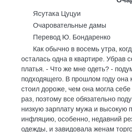
Ясутака Цуцуи
Очаровательные дамы
Перевод Ю. Бондаренко
Как обычно в восемь утра, когда муж и сын ушли из дома, Акико Камеи осталась одна в квартире. Убрав со стола, она открыла шифоньер, где висели ее платья. - Что же мне одеть? - подумала она. Как всегда, она не увидела ничего подходящего. В прошлом году она купила костюм от Ива Сен-Лорана, который стоил дороже, чем она могла себе позволить. Но она одевала его уже несколько раз, поэтому все обязательно подумают: - Опять они в этом! Она проклинала низкую зарплату мужа и высокую плату за обучение сына. Она проклинала инфляцию, особенно, недавний резкий рост стоимости продуктов и хорошей одежды, и завидовала женам торговцев, которые не имели приличного образования, но жили припеваючи и не нуждались в деньгах. Надев скромный костюмчик, купленный на распродаже три месяца тому назад. Акико вышла из дома и пошла к вокзалу, который находился в тридцати пяти минутах от ее дома. Когда она вошла в привокзальное кафе, она увидела, что три дамы уже сидели в угловом кабинете и болтали. Все они были женами низкооплачиваемых "белых воротничков", которые все жили в одном доме с Акико. Самой молодой была двадцативосьмилетняя госпожа Катаока, самой старой - госпоже Исе - было тридцать пять. Они все, в той или иной степени, были разочарованы в жизни и находились в том возрасте, когда это чувствуется больше всего. Все они были очаровательными. Их манера разговаривать и умение вести себя были довольно элегантными. Одежда, хотя и недорогая, говорила о хорошем вкусе. В общем, они выглядели, как обеспеченные замужние женщины. Госпожа Саруга говорила: - Это несправедливо. Наши дети - дети людей с высшим образованием - не могут поступить в университеты и медицинские институты из-за высокой платы. Но дети простых лавочников - которые, вероятно, даже не окончили средней школы - поступают в лучшие колледжи, потому что их родители являются спонсорами. - Согласна, - сказала госпожа Исе. - От этого можно сойти с ума. Говорят, что в медицинские институты могут поступить только дети врачей. Как бы хорошо ни учился ребенок, если его родители не купаются в роскоши, дорога туда ему закрыта. Госпожа Катаока добавила: - Ну, во всяком случае, если врач хоть что- то знает, он уже богач. К примеру, наша семья может жить неделю на те деньги, которые доктор берет за простой осмотр. Боишься до смерти, что можешь заболеть. Мы просто не можем позволить себе сходить к врачу. В это время подошли госпожа Саката и госпожа Ватанабе. Госпожа Саката взволновано сказала: - Мой муж может потерять работу. Компания собирается сокращать персонал. Акико удивилась: - Но ведь ваш муж окончил Токийский университет. - Да, но он говорит, что, может быть, это из-за того, что он не дает взяток начальнику отдела. Наверное, только богатые останутся в компании. Просто тошнит от подобного! Госпожа Ватанабе вздохнула: - Приходится все время волноваться за детей. Надрываешься, чтобы дать им хорошее образование, а потом все может пойти прахом. Посреди обсуждения этих неразрешимых проблем в кафе вошли две последние дамы их кружка - госпожа Урабе и госпожа Усуи. Увидев их, Акико встала: Ну, дамы, мы все в сборе. Будем отправляться? Каждая из присутствующих положила на стол сто тридцать иен за кофе. Они не могли позволить себе разбрасываться даже такими скромными суммами денег. Урабе и Усуи, которые не любили кофе и не хотели зря тратиться, взяли за правило приходить на полчаса позднее. Остальные дамы молчаливо согласились с этим. Выйдя из кафе, они прошли на вокзал и сели в почти пустую электричку - час пик уже миновал. Через несколько минут поезд покинул город-спутник, где они жили, и въехал в зеленый пояс, окружающий пригородный "спальный" район. Дамы смотрели из окна на новенькие, стоящие рядами дома с красными и голубыми крышами со смешанными чувствами, которые отражались на их лицах. Они отлично понимали, что заиметь подобный домик в этом районе было выше их самых заветных мечтаний. На четвертой остановке они вышли из поезда, пошли по главной дороге, на которой было несколько магазинов, пересекли шоссе, идущее параллельно железной дороге, и вышли на тихую улицу, ведущую к району богатых вилл. Роскошные особняки стояли по обе стороны улицы. Минут через десять они остановились перед массивными воротами огромной виллы. На одном из каменных столбов, на которых держались ворота, была прикреплена табличка с фамилией "Тоба". - Это здесь, дамы, - сказала Акико. Госпожа Катаока ахнула: - Боже мой, 