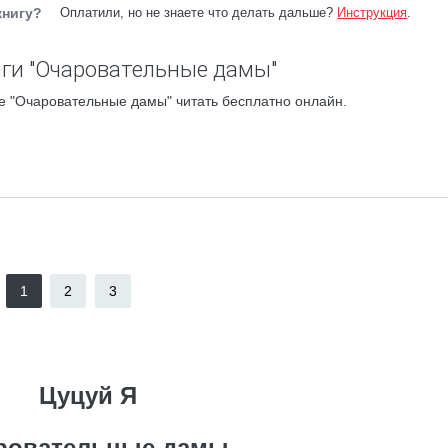
книгу?
Оплатили, но не знаете что делать дальше?
Инструкция
.
ги "Очаровательные дамы"
е "Очаровательные дамы" читать бесплатно онлайн.
1
2
3
Цуцуй Я
ровательные дамы