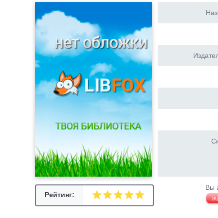
Наз
Издател
Ск
Вы 
Рейтинг:
Ж