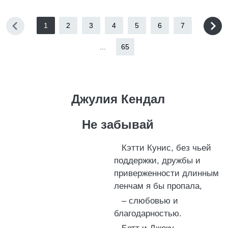
1
2
3
4
5
6
7
...
65
Джулия Кендал
Не забывай
Кэтти Кунис, без чьей
поддержки, дружбы и
приверженности длинным
ленчам я бы пропала,
– слюбовью и
благодарностью.