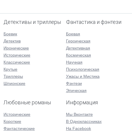
Детективы и триллеры
Фантастика и фэнтези
Боевик
Боевая
Детектив
Героическая
Иронические
Детективная
Исторические
Космическая
Классические
Научная
Крутые
Психологическая
Триллеры
Ужасы и Мистика
Шпионские
Фэнтези
Эпическая
Любовные романы
Информация
Исторические
Мы Вконтакте
Короткие
В Одноклассниках
Фантастические
На Facebook