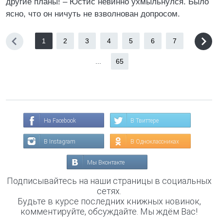
другие планы! – Юстис невинно ухмыльнулся. Было
ясно, что он ничуть не взволнован допросом.
1
2
3
4
5
6
7
...
65
На Facebook
В Твиттере
В Instagram
В Одноклассниках
Мы Вконтакте
Подписывайтесь на наши страницы в социальных
сетях.
Будьте в курсе последних книжных новинок,
комментируйте, обсуждайте. Мы ждём Вас!