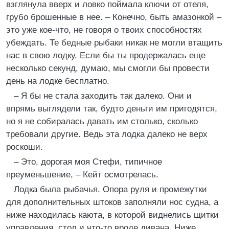
взглянула вверх и ловко поймала ключи от отеля,
грубо брошенные в нее. – Конечно, быть амазонкой –
это уже кое-что, не говоря о твоих способностях
убеждать. Те бедные рыбаки никак не могли втащить
нас в свою лодку. Если бы ты продержалась еще
несколько секунд, думаю, мы смогли бы провести
день на лодке бесплатно.
– Я бы не стала заходить так далеко. Они и
впрямь выглядели так, будто деньги им пригодятся,
но я не собиралась давать им столько, сколько
требовали другие. Ведь эта лодка далеко не верх
роскоши.
– Это, дорогая моя Стефи, типичное
преуменьшение, – Кейт осмотрелась.
Лодка была рыбачья. Опора руля и промежутки
для дополнительных штоков заполняли нос судна, а
ниже находилась каюта, в которой виднелись щитки
управления, стол и что-то вроде дивана. Ниже,