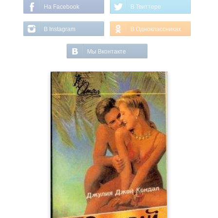
На Facebook
В Твиттере
В Instagram
В Одноклассниках
Мы Вконтакте