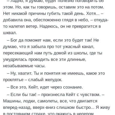
– Ладно, я думаю, будет полезно поговорить об
этом. Но, как ты говоришь, оставим это на потом.
Нет никакой причины губить такой день. Хотя... –
добавила она, обеспокоенно глядя в небо, – откуда-
то налетел ветер. Надеюсь, он не превратится в
шквал.
– Бог да поможет нам, если это будет так! Не
думаю, что я забыла про тот ужасный канал,
пересекающий нам путь домой из школы, где ты
умудрялась проводить все эти длинные,
незабываемые часы.
– Ну, хватит. Ты и понятия не имеешь, какое это
проклятье – слабый желудок.
– Все это, Кейт, идет через сознание.
– Если бы так! – произнесла Кейт с чувством. –
Машины, лодки, самолеты, все, что двигается
вперед-назад, вверх-вниз слишком быстро... Я живу
в постоянном страхе, что окажусь в нелепом