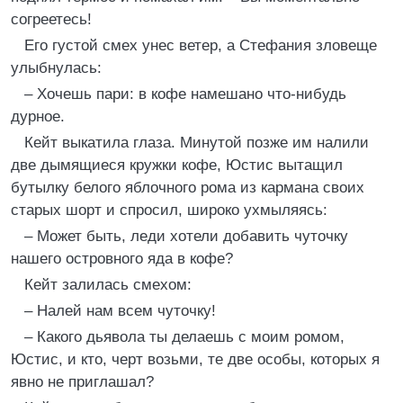
согреетесь!
Его густой смех унес ветер, а Стефания зловеще
улыбнулась:
– Хочешь пари: в кофе намешано что-нибудь
дурное.
Кейт выкатила глаза. Минутой позже им налили
две дымящиеся кружки кофе, Юстис вытащил
бутылку белого яблочного рома из кармана своих
старых шорт и спросил, широко ухмыляясь:
– Может быть, леди хотели добавить чуточку
нашего островного яда в кофе?
Кейт залилась смехом:
– Налей нам всем чуточку!
– Какого дьявола ты делаешь с моим ромом,
Юстис, и кто, черт возьми, те две особы, которых я
явно не приглашал?