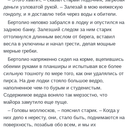
деньги узловатой рукой. – Залезай в мою княжескую
гондолу, и я доставлю тебя через воды к обители.
Бертолио неловко забрался в лодку и опустился на
заднюю банку. Залезший следом за ним старик
оттолкнулся длинным веслом от берега, вставил
весла в уключины и начал грести, делая мощные
мерные гребки.
Бертолио напряженно сидел на корме, вцепившись
обеими руками в планширы и испытывая все более
сильную тошноту по мере того, как они удалялись от
пирса. На дне лодки стояло большое ведро,
наполненное чем-то бурым и студенистым.
Содержимое ведра воняло так мерзостно, что
майора замутило еще пуще.
– Головы моллюсков, – пояснил старик. – Когда у
них дело к нересту, они, стало быть, поднимаются на
поверхность, позабыв обо всем, и мы их