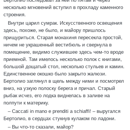
Бертолио последовал за ней по пятам и через
несколько мгновений вступил в прохладу каменного
строения.
Внутри царил сумрак. Искусственного освещения
здесь, похоже, не было, и майору пришлось
прищуриться. Старая монахиня пересекла простой,
ничем не украшенный вестибюль и свернула в
помещение, видимо служившее здесь чем-то вроде
приемной. Там имелось несколько полок с книгами,
большой дощатый стол, несколько стульев и камин.
Единственное окошко было закрыто жалюзи.
Бертолио заглянул в щель между ними и посмотрел
вниз, на узкую полоску берега и причал. Старый
рыбак исчез, его лодка виднелась в заливе на
полпути к материку.
– Caccati in mano е prenditi a schiaffi! – выругался
Бертолио, в сердцах стукнув кулаком по ладони.
– Вы что-то сказали, майор?