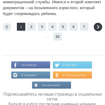
иммиграционной службы. Имелся и второй комплект
документов – на безымянного взрослого, который
будет сопровождать ребенка.
1
2
3
4
5
6
7
...
52
На Facebook
В Твиттере
В Instagram
В Одноклассниках
Мы Вконтакте
Подписывайтесь на наши страницы в социальных
сетях.
Будьте в курсе последних книжных новинок,