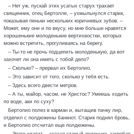
– Нет уж, пускай этих усатых старух трахает
священник, отец Бертолле, – ухмыльнулся старик,
показывая пеньки нескольких коричневых зубов. –
Может, ему они и по вкусу, но мне больше нравятся
хорошенькие молоденькие вертихвостки, которых
можно встретить, прогуливаясь на берегу.
– Ты-то не прочь подцепить молоденькую, да вот
захочет ли она иметь с тобой дело?
– Сколько? – прервал их Бертолио.
– Это зависит от того, сколько у тебя есть.
– Здесь всего двести метров.
– А ты, майор, часом, не Христос? Умеешь ходить
по воде, аки по суху?
Бертолио полез в карман и, вытащив пачку лир,
отделил с полдюжины банкнот. Старик поднял бровь,
и Бертолио отсчитал еще полдюжины.
– Этого хватит, – сказал старый лодочник, загребая