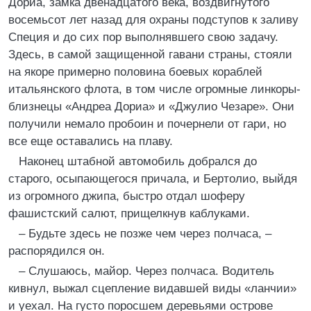
Дориа, замка двенадцатого века, воздвигнутого
восемьсот лет назад для охраны подступов к заливу
Специя и до сих пор выполнявшего свою задачу.
Здесь, в самой защищенной гавани страны, стояли
на якоре примерно половина боевых кораблей
итальянского флота, в том числе огромные линкоры-
близнецы «Андреа Дориа» и «Джулио Чезаре». Они
получили немало пробоин и почернели от гари, но
все еще оставались на плаву.
Наконец штабной автомобиль добрался до
старого, осыпающегося причала, и Бертолио, выйдя
из огромного джипа, быстро отдал шоферу
фашистский салют, прищелкнув каблуками.
– Будьте здесь не позже чем через полчаса, –
распорядился он.
– Слушаюсь, майор. Через полчаса. Водитель
кивнул, выжал сцепление видавшей виды «ланчии»
и уехал. На густо поросшем деревьями острове