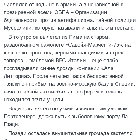
числился отнюдь не в армии, а в ненавистной и
презираемой всеми ОБПА – Организации
бдительности против антифашизма, тайной полиции
Муссолини, которую называли итальянским гестапо.
В то утро он вылетел из Рима на старом,
раздолбанном самолете «Савойя-Марчетти-75», на
хвосте которого под черными фасциями из трех
топоров – эмблемой ВВС Италии – еще слабо
проглядывали синие дрозды компании «Ала
Литториа». После четырех часов беспрестанной
тряски он прибыл на военно-морскую базу в Специи,
взял штабной автомобиль с шофером и теперь
находился почти у цели.
Водитель вез его по узким извилистым улочкам
Портовенере, держа путь к рыболовному порту Ла-
Граци.
Позади осталась внушительная громада кастелло