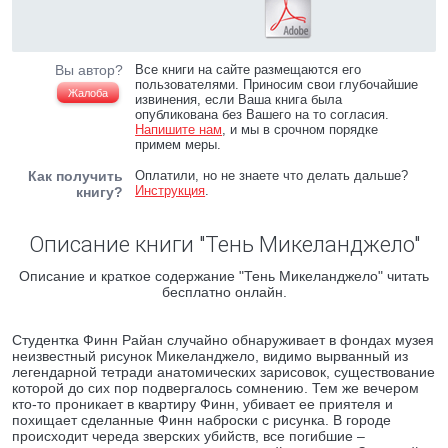
Вы автор?
Все книги на сайте размещаются его
пользователями. Приносим свои глубочайшие
Жалоба
извинения, если Ваша книга была
опубликована без Вашего на то согласия.
Напишите нам
, и мы в срочном порядке
примем меры.
Как получить
Оплатили, но не знаете что делать дальше?
Инструкция
.
книгу?
Описание книги "Тень Микеланджело"
Описание и краткое содержание "Тень Микеланджело" читать
бесплатно онлайн.
Студентка Финн Райан случайно обнаруживает в фондах музея
неизвестный рисунок Микеланджело, видимо вырванный из
легендарной тетради анатомических зарисовок, существование
которой до сих пор подвергалось сомнению. Тем же вечером
кто-то проникает в квартиру Финн, убивает ее приятеля и
похищает сделанные Финн наброски с рисунка. В городе
происходит череда зверских убийств, все погибшие –