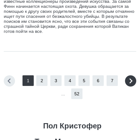
известные коллекционеры произведений искусства. За самой
Финн начинается настоящая охота. Девушка обращается за
помощью к другу своих родителей, вместе с которым отчаянно
ищет пути спасения от безжалостного убийцы. В результате
поисков им становится ясно, что все эти события связаны со
страшной тайной Церкви, ради сохранения которой Ватикан
готов пойти на все.
1
2
3
4
5
6
7
...
52
Пол Кристофер