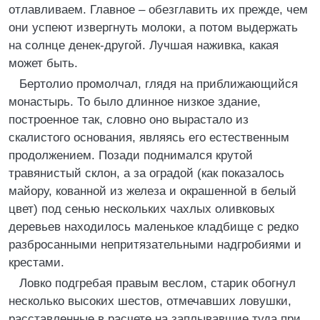
отлавливаем. Главное – обезглавить их прежде, чем
они успеют извергнуть молоки, а потом выдержать
на солнце денек-другой. Лучшая наживка, какая
может быть.
Бертолио промолчал, глядя на приближающийся
монастырь. То было длинное низкое здание,
построенное так, словно оно вырастало из
скалистого основания, являясь его естественным
продолжением. Позади поднимался крутой
травянистый склон, а за оградой (как показалось
майору, кованной из железа и окрашенной в белый
цвет) под сенью нескольких чахлых оливковых
деревьев находилось маленькое кладбище с редко
разбросанными непритязательными надгробиями и
крестами.
Ловко подгребая правым веслом, старик обогнул
несколько высоких шестов, отмечавших ловушки,
расставленные в расчете на заплывавшие туда при