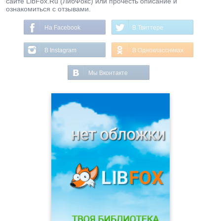
сайте LibFox.Ru (ЛибФокс) или прочесть описание и
ознакомиться с отзывами.
На Facebook
В Твиттере
В Instagram
В Одноклассниках
Мы Вконтакте