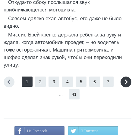
Откуда-то сбоку послышался звук
приближающегося мотоцикла.
Совсем далеко ехал автобус, его даже не было
видно.
Миссис Брей крепко держала ребенка за руку и
ждала, когда автомобиль проедет, – но водитель
тоже осторожничал. Машина притормозила, и
шофер сделал знак рукой, чтобы они переходили
улицу.
1
2
3
4
5
6
7
...
41
На Facebook
В Твиттере