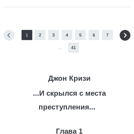
1
2
3
4
5
6
7
...
41
Джон Кризи
...И скрылся с места
преступления...
Глава 1