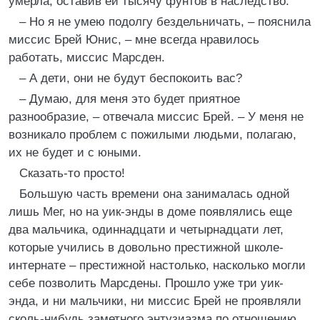
умерла, оставив ей тысячу фунтов в наследство.
– Но я не умею подолгу бездельничать, – пояснила
миссис Брей Юнис, – мне всегда нравилось
работать, миссис Марсден.
– А дети, они не будут беспокоить вас?
– Думаю, для меня это будет приятное
разнообразие, – отвечала миссис Брей. – У меня не
возникало проблем с пожилыми людьми, полагаю,
их не будет и с юными.
Сказать-то просто!
Большую часть времени она занималась одной
лишь Мег, но на уик-энды в доме появлялись еще
два мальчика, одиннадцати и четырнадцати лет,
которые учились в довольно престижной школе-
интернате – престижной настолько, насколько могли
себе позволить Марсдены. Прошло уже три уик-
энда, и ни мальчики, ни миссис Брей не проявляли
сколь-нибудь заметного энтузиазма по отношению