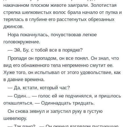
накачанном плоском животе заиграли. Золотистая
стрелка шелковистых волос брала начало от пупка и
терялась в глубине его расстегнутых обрезанных
джинсов.
Нора покачнулась, почувствовав легкое
головокружение.
— Эй, Бу, с тобой все в порядке?
Пропади он пропадом, он все понял. Он знал, что
вид его обнаженного тела непременно смутит ее.
Хуже того, он испытывал от этого удовольствие, как
в давние времена.
— Да, кстати, который час?
— Один… — голос ей не подчинялся, и пришлось
откашляться. — Одиннадцать тридцать.
Он снова зевнул и запустил руку в густую
шевелюру.
— Так рано?.. — Он окинул взглядом пустующую