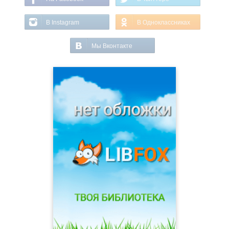
В Instagram
В Одноклассниках
Мы Вконтакте