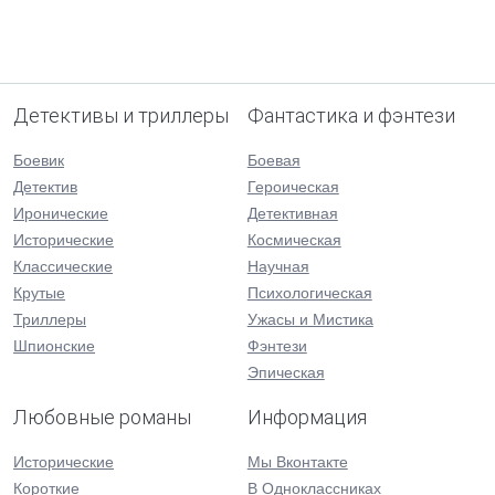
Детективы и триллеры
Фантастика и фэнтези
Боевик
Боевая
Детектив
Героическая
Иронические
Детективная
Исторические
Космическая
Классические
Научная
Крутые
Психологическая
Триллеры
Ужасы и Мистика
Шпионские
Фэнтези
Эпическая
Любовные романы
Информация
Исторические
Мы Вконтакте
Короткие
В Одноклассниках