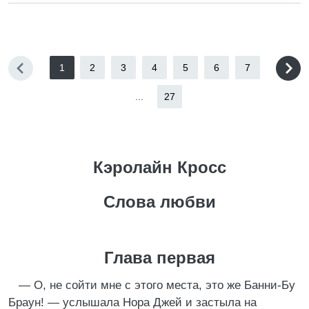
1
2
3
4
5
6
7
...
27
Кэролайн Кросс
Слова любви
Глава первая
— О, не сойти мне с этого места, это же Банни-Бу
Браун! — услышала Нора Джей и застыла на