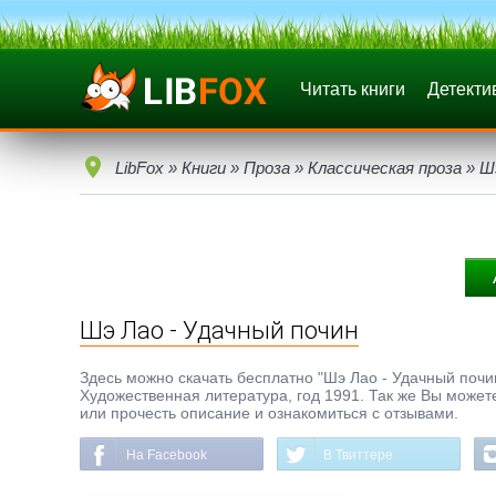
Читать книги
Детекти
LibFox
»
Книги
»
Проза
»
Классическая проза
» Шэ
Шэ Лао - Удачный почин
Здесь можно скачать бесплатно "Шэ Лао - Удачный почин"
Художественная литература, год 1991. Так же Вы можете
или прочесть описание и ознакомиться с отзывами.
На Facebook
В Твиттере