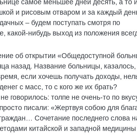
ьнице самое меньшее дней десять, а то и
шкой и рисовым отваром и за каждый ден
дачных – будем поступать смотря по
е, какой-нибудь выход из положения всег
ление об открытии «Общедоступной боль
яца назад. Название больницы, казалось,
ремя, если хочешь получать доходы, нел
енег с масс, то с кого же их брать?
не говорилось: толпе не очень-то по вкусу
 просто писали: «Жертвуя собою для благ
граждан… Сочетание последнего слова н
етодами китайской и западной медицин