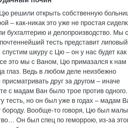
 Цю решили открыть собственную больниц
й – как-никак это уже не простая сиделк
ли бухгалтерию и делопроизводство. Мы 
опочтеннейший тесть представит липовый
 спустим шкуру с Цю – он у нас будет как
се это мы с Ваном, Цю примазался к нам
да глаз. Ведь в любом деле неизбежно
 присматривать друг за другом – иначе
сте с мадам Ван было трое против одного.
у тесть, но он был уже в годах – мадам В
 бороду. Вообще-то говоря, Цю был мал
тво… Он был спец по геморрою, из-за этог