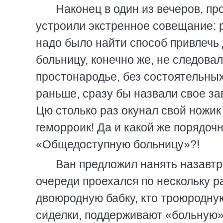
Наконец в один из вечеров, п
устроили экстренное совещание: 
надо было найти способ привлечь 
больницу, конечно же, не следов
простонародье, без состоятельных
раньше, сразу бы назвали свое з
Цю столько раз окунал свой ножик
геморроик! Да и какой же порядоч
«Общедоступную больницу»?!
Ван предложил нанять назавтр
очереди проехался по нескольку р
двоюродную бабку, кто троюродну
сиделки, поддерживают «больную» 