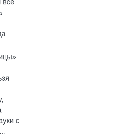
 все
ь
да
ницы»
ьзя
,
а
ауки с
ы…