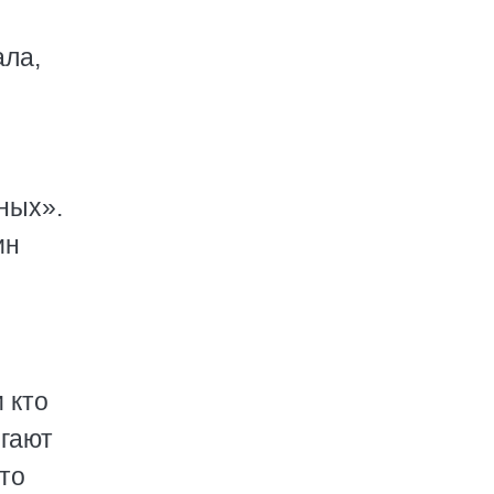
ала,
ных».
ин
 кто
егают
то