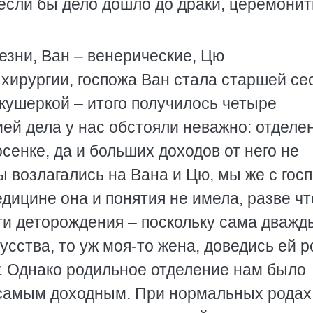
 если бы дело дошло до драки, церемонит
езни, Ван – венерические, Цю
хирургии, госпожа Ван стала старшей се
акушеркой – итого получилось четыре
ией дела у нас обстояли неважно: отделе
осенке, да и больших доходов от него не
 возлагались на Вана и Цю, мы же с гос
едицине она и понятия не имела, разве чт
ти деторождения – поскольку сама дважд
усства, то уж моя-то жена, доведись ей р
г. Однако родильное отделение нам было
 самым доходным. При нормальных родах