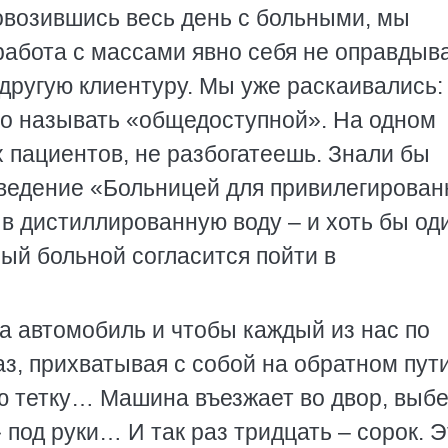
ровозившись весь день с больными, мы
работа с массами явно себя не оправдыв
другую клиентуру. Мы уже раскаивались:
ало называть «общедоступной». На одном
 пациентов, не разбогатеешь. Знали бы
аведение «Больницей для привилегирован
 в дистиллированную воду – и хоть бы од
ный больной согласится пойти в
а автомобиль и чтобы каждый из нас по
аз, прихватывая с собой на обратном пути
ю тетку… Машина въезжает во двор, выб
под руки… И так раз тридцать – сорок. Э