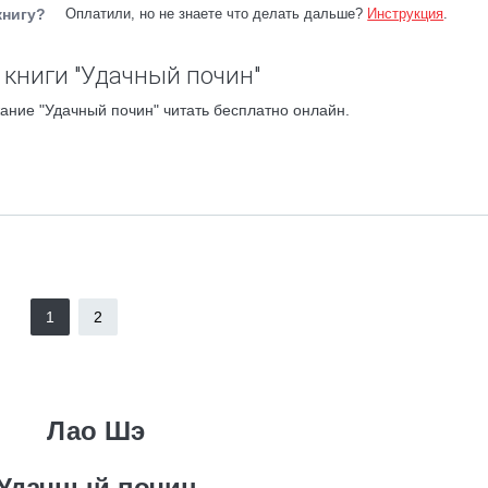
книгу?
Оплатили, но не знаете что делать дальше?
Инструкция
.
книги "Удачный почин"
ание "Удачный почин" читать бесплатно онлайн.
1
2
Лао Шэ
Удачный почин