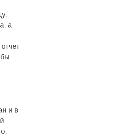
у.
а, а
с
 отчет
 бы
ан и в
ый
о,