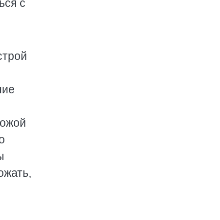
ься с
строй
ние
пожой
о
ы
ожать,