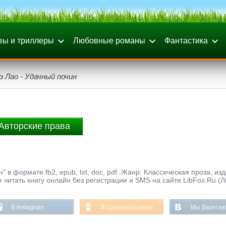
вы и триллеры
Любовные романы
Фантастика
 Лао - Удачный почин
Авторские права
 в формате fb2, epub, txt, doc, pdf. Жанр: Классическая проза, из
 читать книгу онлайн без регистрации и SMS на сайте LibFox.Ru (
В Instagram
В Одноклассниках
Мы Вконтак