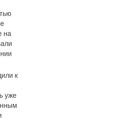
стью
бе
е на
вали
ении
дили к
ь уже
инным
и