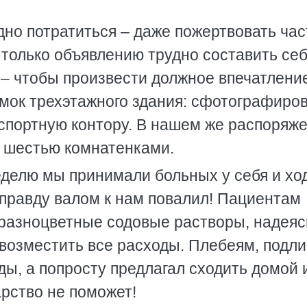
но потратиться – даже пожертвовать ча
 только объявлению трудно составить се
 – чтобы произвести должное впечатлени
мок трехэтажного здания: сфотографиро
спортную контору. В нашем же распоряж
 шестью комнатенками.
делю мы принимали больных у себя и хо
вправду валом к нам повалил! Пациентам
 разноцветные содовые растворы, надеяс
 возместить все расходы. Плебеям, подл
ды, а попросту предлагал сходить домой 
рство не поможет!