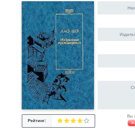
Наз
Издател
Ск
Вы 
Рейтинг:
Ж