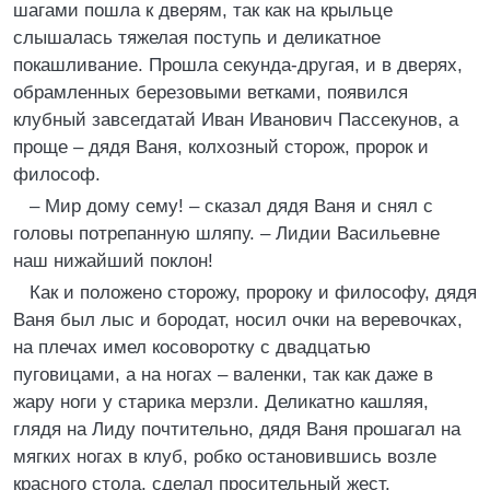
шагами пошла к дверям, так как на крыльце
слышалась тяжелая поступь и деликатное
покашливание. Прошла секунда-другая, и в дверях,
обрамленных березовыми ветками, появился
клубный завсегдатай Иван Иванович Пассекунов, а
проще – дядя Ваня, колхозный сторож, пророк и
философ.
– Мир дому сему! – сказал дядя Ваня и снял с
головы потрепанную шляпу. – Лидии Васильевне
наш нижайший поклон!
Как и положено сторожу, пророку и философу, дядя
Ваня был лыс и бородат, носил очки на веревочках,
на плечах имел косоворотку с двадцатью
пуговицами, а на ногах – валенки, так как даже в
жару ноги у старика мерзли. Деликатно кашляя,
глядя на Лиду почтительно, дядя Ваня прошагал на
мягких ногах в клуб, робко остановившись возле
красного стола, сделал просительный жест.