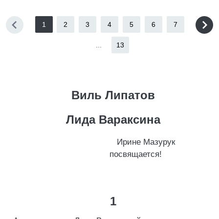
1
2
3
4
5
6
7
...
13
Виль Липатов
Лида Вараксина
Ирине Мазурук
посвящается!
1