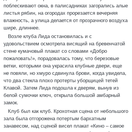
поблескивают окна, в палисадниках загорались алые
листья рябин, на огородах прорезается вечерняя
влажность, а улица делается от прозрачного воздуха
шире, длиннее.
Возле клуба Лида остановилась и с
удовольствием осмотрела висящий на бревенчатой
стене кумачовый плакат со словами «Добро
пожаловать!», порадовалась тому, что березовые
ветки, которыми она украсила клубные двери, еще
не повяли, но хмуро сдвинула брови, когда увидела,
что два стекла плохо протерты уборщицей тетей
Клавой. Затем Лида подошла к дверям, вынув из
белой сумочки ключ, открыла большой амбарный
замок.
Клуб был как клуб. Крохотная сцена от небольшого
зала была отгорожена потертым бархатным
занавесом, над сценой висел плакат «Кино – самое