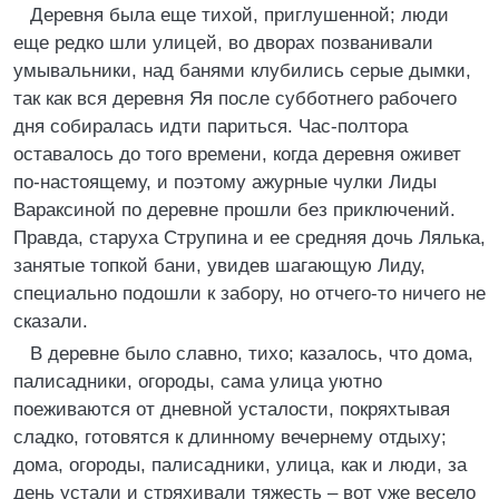
Деревня была еще тихой, приглушенной; люди
еще редко шли улицей, во дворах позванивали
умывальники, над банями клубились серые дымки,
так как вся деревня Яя после субботнего рабочего
дня собиралась идти париться. Час-полтора
оставалось до того времени, когда деревня оживет
по-настоящему, и поэтому ажурные чулки Лиды
Вараксиной по деревне прошли без приключений.
Правда, старуха Струпина и ее средняя дочь Лялька,
занятые топкой бани, увидев шагающую Лиду,
специально подошли к забору, но отчего-то ничего не
сказали.
В деревне было славно, тихо; казалось, что дома,
палисадники, огороды, сама улица уютно
поеживаются от дневной усталости, покряхтывая
сладко, готовятся к длинному вечернему отдыху;
дома, огороды, палисадники, улица, как и люди, за
день устали и стряхивали тяжесть – вот уже весело