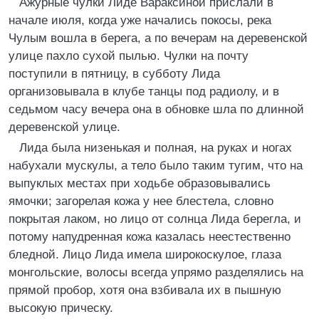
Ажурные чулки Лиде Вараксиной прислали в
начале июля, когда уже начались покосы, река
Чулым вошла в берега, а по вечерам на деревенской
улице пахло сухой пылью. Чулки на почту
поступили в пятницу, в субботу Лида
организовывала в клубе танцы под радиолу, и в
седьмом часу вечера она в обновке шла по длинной
деревенской улице.
Лида была низенькая и полная, на руках и ногах
набухали мускулы, а тело было таким тугим, что на
выпуклых местах при ходьбе образовывались
ямочки; загорелая кожа у нее блестела, словно
покрытая лаком, но лицо от солнца Лида берегла, и
потому напудренная кожа казалась неестественно
бледной. Лицо Лида имела широкоскулое, глаза
монгольские, волосы всегда упрямо разделялись на
прямой пробор, хотя она взбивала их в пышную
высокую прическу.