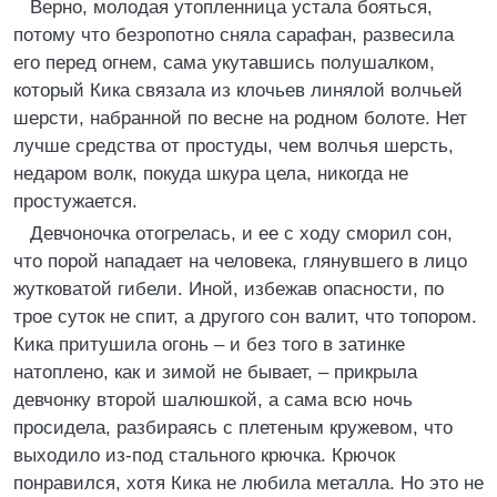
Верно, молодая утопленница устала бояться,
потому что безропотно сняла сарафан, развесила
его перед огнем, сама укутавшись полушалком,
который Кика связала из клочьев линялой волчьей
шерсти, набранной по весне на родном болоте. Нет
лучше средства от простуды, чем волчья шерсть,
недаром волк, покуда шкура цела, никогда не
простужается.
Девчоночка отогрелась, и ее с ходу сморил сон,
что порой нападает на человека, глянувшего в лицо
жутковатой гибели. Иной, избежав опасности, по
трое суток не спит, а другого сон валит, что топором.
Кика притушила огонь – и без того в затинке
натоплено, как и зимой не бывает, – прикрыла
девчонку второй шалюшкой, а сама всю ночь
просидела, разбираясь с плетеным кружевом, что
выходило из-под стального крючка. Крючок
понравился, хотя Кика не любила металла. Но это не