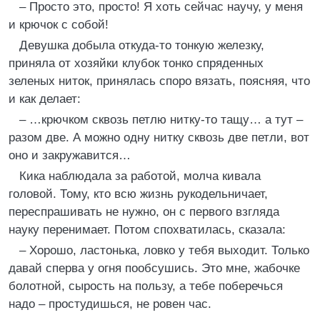
– Просто это, просто! Я хоть сейчас научу, у меня
и крючок с собой!
Девушка добыла откуда-то тонкую железку,
приняла от хозяйки клубок тонко спряденных
зеленых ниток, принялась споро вязать, поясняя, что
и как делает:
– …крючком сквозь петлю нитку-то тащу… а тут –
разом две. А можно одну нитку сквозь две петли, вот
оно и закружавится…
Кика наблюдала за работой, молча кивала
головой. Тому, кто всю жизнь рукодельничает,
переспрашивать не нужно, он с первого взгляда
науку перенимает. Потом спохватилась, сказала:
– Хорошо, ластонька, ловко у тебя выходит. Только
давай сперва у огня пообсушись. Это мне, жабочке
болотной, сырость на пользу, а тебе поберечься
надо – простудишься, не ровен час.