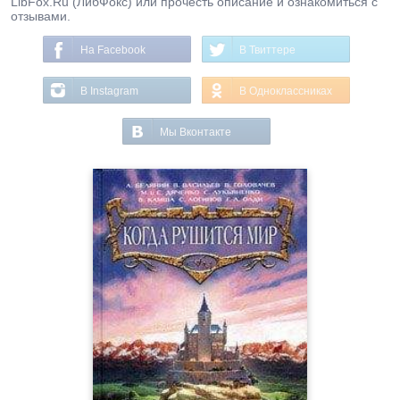
LibFox.Ru (ЛибФокс) или прочесть описание и ознакомиться с
отзывами.
На Facebook
В Твиттере
В Instagram
В Одноклассниках
Мы Вконтакте