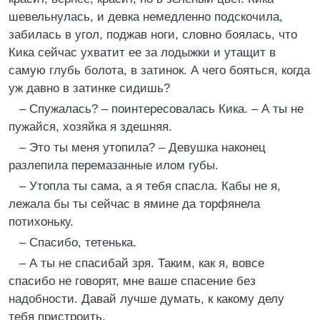
шевельнулась, и девка немедленно подскочила,
забилась в угол, поджав ноги, словно боялась, что
Кика сейчас ухватит ее за лодыжки и утащит в
самую глубь болота, в затинок. А чего бояться, когда
уж давно в затинке сидишь?
– Спужалась? – поинтересовалась Кика. – А ты не
пужайся, хозяйка я здешняя.
– Это ты меня утопила? – Девушка наконец
разлепила перемазанные илом губы.
– Утопла ты сама, а я тебя спасла. Кабы не я,
лежала бы ты сейчас в ямине да торфянела
потихоньку.
– Спасибо, тетенька.
– А ты не спасибай зря. Таким, как я, вовсе
спасибо не говорят, мне ваше спасение без
надобности. Давай лучше думать, к какому делу
тебя пристроить.