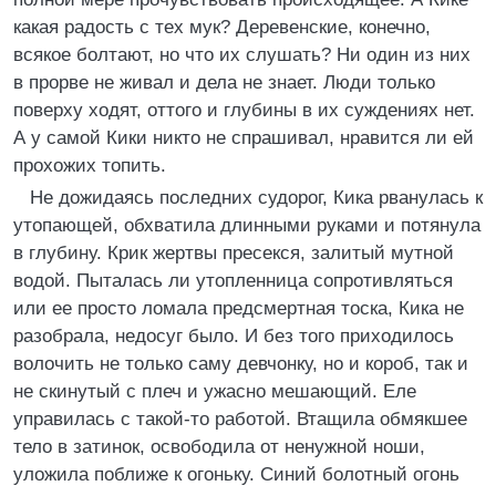
какая радость с тех мук? Деревенские, конечно,
всякое болтают, но что их слушать? Ни один из них
в прорве не живал и дела не знает. Люди только
поверху ходят, оттого и глубины в их суждениях нет.
А у самой Кики никто не спрашивал, нравится ли ей
прохожих топить.
Не дожидаясь последних судорог, Кика рванулась к
утопающей, обхватила длинными руками и потянула
в глубину. Крик жертвы пресекся, залитый мутной
водой. Пыталась ли утопленница сопротивляться
или ее просто ломала предсмертная тоска, Кика не
разобрала, недосуг было. И без того приходилось
волочить не только саму девчонку, но и короб, так и
не скинутый с плеч и ужасно мешающий. Еле
управилась с такой-то работой. Втащила обмякшее
тело в затинок, освободила от ненужной ноши,
уложила поближе к огоньку. Синий болотный огонь