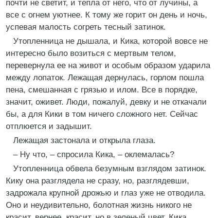
почти не светит, и тепла от него, что от лучины, а
все с огнем уютнее. К тому же горит он день и ночь,
успевая малость согреть тесный затинок.
Утопленница не дышала, и Кика, которой вовсе не
интересно было возиться с мертвым телом,
перевернула ее на живот и особым образом ударила
между лопаток. Лежащая дернулась, горлом пошла
пена, смешанная с грязью и илом. Все в порядке,
значит, оживет. Люди, пожалуй, девку и не откачали
бы, а для Кики в том ничего сложного нет. Сейчас
отплюется и задышит.
Лежащая застонала и открыла глаза.
– Ну что, – спросила Кика, – оклемалась?
Утопленница обвела безумным взглядом затинок.
Кику она разглядела не сразу, но, разглядевши,
задрожала крупной дрожью и глаз уже не отводила.
Оно и неудивительно, болотная жизнь никого не
красит, вернее, красит, но в зеленый цвет. Кика