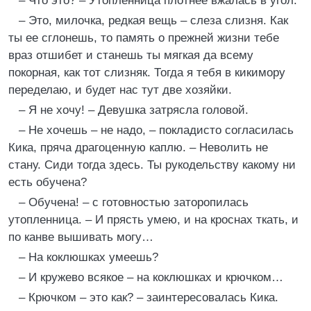
– Что это? – Утопленница плотнее вжалась в угол.
– Это, милочка, редкая вещь – слеза слизня. Как
ты ее сглонешь, то память о прежней жизни тебе
враз отшибет и станешь ты мягкая да всему
покорная, как тот слизняк. Тогда я тебя в кикимору
переделаю, и будет нас тут две хозяйки.
– Я не хочу! – Девушка затрясла головой.
– Не хочешь – не надо, – покладисто согласилась
Кика, пряча драгоценную каплю. – Неволить не
стану. Сиди тогда здесь. Ты рукодельству какому ни
есть обучена?
– Обучена! – с готовностью заторопилась
утопленница. – И прясть умею, и на кроснах ткать, и
по канве вышивать могу…
– На коклюшках умеешь?
– И кружево всякое – на коклюшках и крючком…
– Крючком – это как? – заинтересовалась Кика.