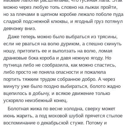
ивовые лапотки расшлепаны, что гусиная лапа. Этак
можно через любую топь словно на лыжах пройти,
но за плечами в щепном коробке лежало поболе пуда
сладкой подснежной клюквы, и ягодный груз потянул
девчонку вниз.
Даже теперь можно было выбраться из трясины,
если не рваться на волю дуриком, а спешно скинуть
ношу, притопить ее и выползать на волю, ломая
дранковые бока короба и давя нежную ягоду. Но
путница либо не сообразила, как можно спастись,
либо просто не поняла опасности и пожалела
портить тяжким трудом собранное добро. А через
минуту уже было поздно выбираться, болото жадно
вцепилось в добычу, и всякое движение только
ускоряло неизбежный конец.
Болотная жижа по весне холодна, сверху может
июнь жарить, а под моховой шубой прячется стылое
воспоминание о декабрьской стуже. Потому и