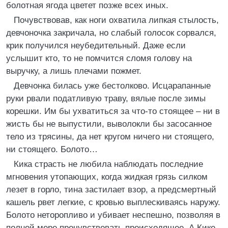
болотная ягода цветет позже всех иных.
Почувствовав, как ноги охватила липкая стылость,
девчоночка закричала, но слабый голосок сорвался,
крик получился неубедительный. Даже если
услышит кто, то не помчится сломя голову на
выручку, а лишь плечами пожмет.
Девчонка билась уже бестолково. Исцарапанные
руки рвали податливую траву, вялые после зимы
корешки. Им бы ухватиться за что-то стоящее – ни в
жисть бы не выпустили, выволокли бы засосанное
тело из трясины, да нет кругом ничего ни стоящего,
ни стоящего. Болото…
Кика страсть не любила наблюдать последние
мгновения утопающих, когда жидкая грязь силком
лезет в горло, тина застилает взор, а предсмертный
кашель рвет легкие, с кровью выплескиваясь наружу.
Болото неторопливо и убивает неспешно, позволяя в
полной мере прочувствовать происходящее. А Кике