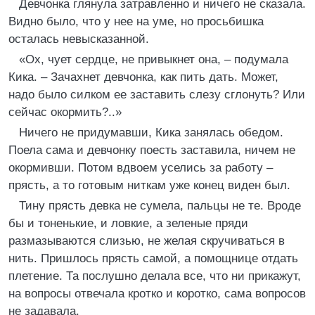
Девчонка глянула затравленно и ничего не сказала.
Видно было, что у нее на уме, но просьбишка
осталась невысказанной.
«Ох, чует сердце, не привыкнет она, – подумала
Кика. – Зачахнет девчонка, как пить дать. Может,
надо было силком ее заставить слезу сглонуть? Или
сейчас окормить?..»
Ничего не придумавши, Кика занялась обедом.
Поела сама и девчонку поесть заставила, ничем не
окормивши. Потом вдвоем уселись за работу –
прясть, а то готовым ниткам уже конец виден был.
Тину прясть девка не сумела, пальцы не те. Вроде
бы и тоненькие, и ловкие, а зеленые пряди
размазываются слизью, не желая скручиваться в
нить. Пришлось прясть самой, а помощнице отдать
плетение. Та послушно делала все, что ни прикажут,
на вопросы отвечала кротко и коротко, сама вопросов
не задавала.