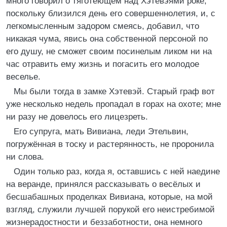
много говорил о тяготеющем над Хэтевэями роке,
поскольку близился день его совершеннолетия, и, с
легкомысленным задором смеясь, добавил, что
никакая чума, явись она собственной персоной по
его душу, не сможет своим посинелым ликом ни на
час отравить ему жизнь и погасить его молодое
веселье.
Мы были тогда в замке Хэтевэй. Старый граф вот
уже несколько недель пропадал в горах на охоте; мне
ни разу не довелось его лицезреть.
Его супруга, мать Вивиана, леди Этельвин,
погружённая в тоску и растерянность, не проронила
ни слова.
Один только раз, когда я, оставшись с ней наедине
на веранде, принялся рассказывать о весёлых и
бесшабашных проделках Вивиана, которые, на мой
взгляд, служили лучшей порукой его неистребимой
жизнерадостности и беззаботности, она немного