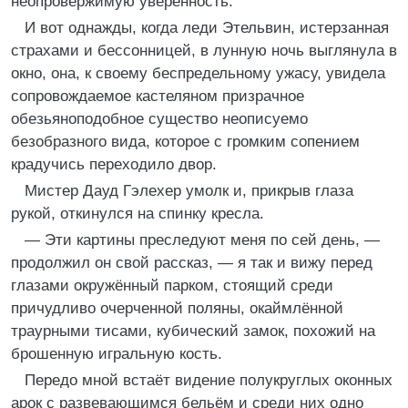
неопровержимую уверенность.
И вот однажды, когда леди Этельвин, истерзанная
страхами и бессонницей, в лунную ночь выглянула в
окно, она, к своему беспредельному ужасу, увидела
сопровождаемое кастеляном призрачное
обезьяноподобное существо неописуемо
безобразного вида, которое с громким сопением
крадучись переходило двор.
Мистер Дауд Гэлехер умолк и, прикрыв глаза
рукой, откинулся на спинку кресла.
— Эти картины преследуют меня по сей день, —
продолжил он свой рассказ, — я так и вижу перед
глазами окружённый парком, стоящий среди
причудливо очерченной поляны, окаймлённой
траурными тисами, кубический замок, похожий на
брошенную игральную кость.
Передо мной встаёт видение полукруглых оконных
арок с развевающимся бельём и среди них одно