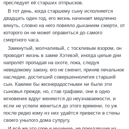
преследует её старших отпрысков.
В тот день, когда старшему сыну исполняется
двадцать один год, его жизнь начинает медленно
вянуть, словно на него повеяло дыханием смерти, от
которого он не может оправиться до самого
смертного часа.
Замкнутый, молчаливый, с тоскливым взором, он
проводит жизнь в замке Хэтевэй, иногда целые дни
напролёт пропадая на охоте, пока, следуя
неведомому закону, его не сменит, приняв печальное
наследие, достигший совершеннолетия старший
сын. Какими бы жизнерадостными ни были эти
сыновья прежде, но, став графами, они в одно
мгновение вдруг меняются до неузнаваемости, и
если не успели жениться до этого времени, то уж
после редко кому из них удаётся привести в стены
своего унылого дома супругу.
И всё же это горе и мучение, не покидавшие их