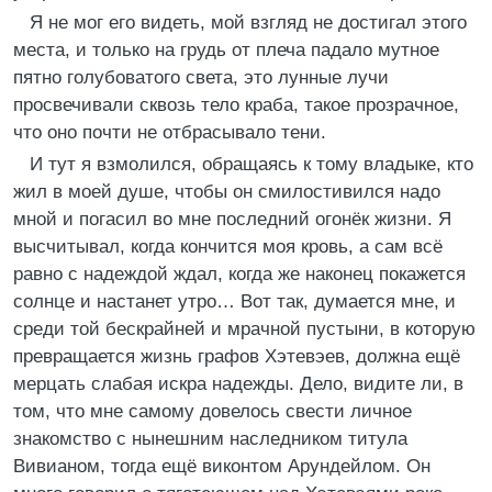
Я не мог его видеть, мой взгляд не достигал этого
места, и только на грудь от плеча падало мутное
пятно голубоватого света, это лунные лучи
просвечивали сквозь тело краба, такое прозрачное,
что оно почти не отбрасывало тени.
И тут я взмолился, обращаясь к тому владыке, кто
жил в моей душе, чтобы он смилостивился надо
мной и погасил во мне последний огонёк жизни. Я
высчитывал, когда кончится моя кровь, а сам всё
равно с надеждой ждал, когда же наконец покажется
солнце и настанет утро… Вот так, думается мне, и
среди той бескрайней и мрачной пустыни, в которую
превращается жизнь графов Хэтевэев, должна ещё
мерцать слабая искра надежды. Дело, видите ли, в
том, что мне самому довелось свести личное
знакомство с нынешним наследником титула
Вивианом, тогда ещё виконтом Арундейлом. Он