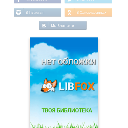
В Instagram
В Одноклассниках
Мы Вконтакте