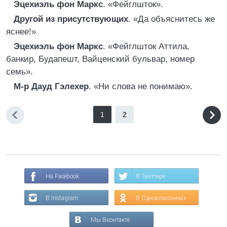
Эцехиэль фон Маркс
. «Фейглшток».
Другой из присутствующих
. «Да объяснитесь же
яснее!»
Эцехиэль фон Маркс
. «Фейглшток Аттила,
банкир, Будапешт, Вайценский бульвар, номер
семь».
М-р Дауд Гэлехер
. «Ни слова не понимаю».
1
2
На Facebook
В Твиттере
В Instagram
В Одноклассниках
Мы Вконтакте