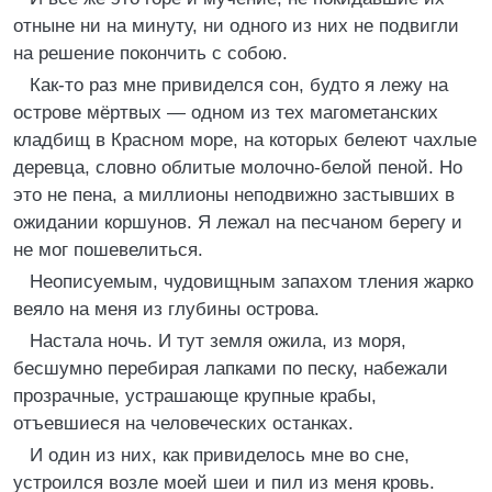
отныне ни на минуту, ни одного из них не подвигли
на решение покончить с собою.
Как-то раз мне привиделся сон, будто я лежу на
острове мёртвых — одном из тех магометанских
кладбищ в Красном море, на которых белеют чахлые
деревца, словно облитые молочно-белой пеной. Но
это не пена, а миллионы неподвижно застывших в
ожидании коршунов. Я лежал на песчаном берегу и
не мог пошевелиться.
Неописуемым, чудовищным запахом тления жарко
веяло на меня из глубины острова.
Настала ночь. И тут земля ожила, из моря,
бесшумно перебирая лапками по песку, набежали
прозрачные, устрашающе крупные крабы,
отъевшиеся на человеческих останках.
И один из них, как привиделось мне во сне,
устроился возле моей шеи и пил из меня кровь.